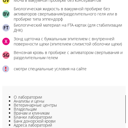
UV
Моча в вакуумной пробирке без консервантов
Биологическая жидкость в вакуумной пробирке без
BV
активаторов свертывания/разделительного геля или в
пробирке типа эппендорф
Биологический материал на FTA-картах (для стабилизации
FT
ДНК)
Зонд щеточка с буккальным эпителием с внутренней
X
поверхности щеки (эпителием слизистой оболочки щеки)
Венозная кровь в пробирке с активатором свертывания и
SG
разделительным гелем
смотри специальные условия на сайте
О лаборатории
Анализы и цены
Ветеринарные центры
Владельцам
Врачам и клиникам
Бланки лаборатории
Банк донорской крови
Адреса лабораторий