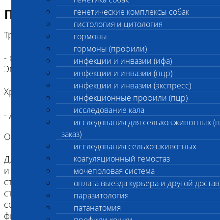
Подготовка к исследованию
генетические комплексы собак
гистология и цитология
Требования к пробе:
гормоны
гормоны (профили)
- cмыв из прямой кишки в пробирку
инфекции и инвазии (ифа)
Эппендорф+0,5 мл физ. раствора
инфекции и инвазии (пцр)
инфекции и инвазии (экспресс)
Хранение проб:
инфекционные профили (пцр)
исследование кала
- до 48 часов при +2-+8⁰С
исследования для сельхоз.животных (
заказ)
Общие правила взятия смывов:
исследования сельхоз.животных
Для взятия материала со слизистой конъюнктивы
коагуляционный гемостаз
и носовой полости рекомендуется использовать
мочеполовая система
стерильные зонды с ватными тампонами и
оплата выезда курьера и другой достав
стерильные пробирки объемом 1,5 мл,
паразитология
содержащие 300 мкл стерильного
патанатомия
физиологического раствора. Зонд смочить в