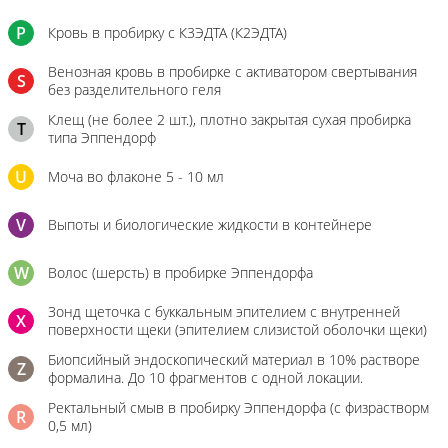
P
Кровь в пробирку с К3ЭДТА (К2ЭДТА)
Венозная кровь в пробирке с активатором свертывания
S
без разделительного геля
Клещ (не более 2 шт.), плотно закрытая сухая пробирка
T
типа Эппендорф
U
Моча во флаконе 5 - 10 мл
V
Выпоты и биологические жидкости в контейнере
W
Волос (шерсть) в пробирке Эппендорфа
Зонд щеточка с буккальным эпителием с внутренней
X
поверхности щеки (эпителием слизистой оболочки щеки)
Биопсийный эндоскопический материал в 10% растворе
Z
формалина. До 10 фрагментов с одной локации.
Ректальный смыв в пробирку Эппендорфа (с физрастворм
R
0,5 мл)