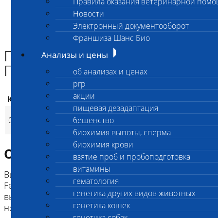
Правила оказания ветеринарной пом
Главная страница
Новости
Анализы и цены
Электронный документооборот
ИНФЕКЦИИ И ИНВАЗИИ (ПЦР)
Панлейкопения кошек (FPV) ПЦР
Франшиза Шанс Био
Панлейкопения кошек (FPV)
Анализы и цены
ПЦР
об анализах и ценах
prp
акции
Код
Наименование услуг
Цена, руб.
пищевая дезадаптация
Панлейкопения
020
бешенство
1 100
(
Время исполнения
p
кошек (FPV) ПЦР
биохимия выпоты, сперма
биохимия крови
Описание исследования
взятие проб и пробоподготовка
витамины
Выявления ДНК парвовирусов (Canine parvovirus,
гематология
Feline panleukopenia virus, Mink enteritis virus),
генетика других видов животных
вызывающих парвовирусный энтерит собак и
генетика кошек
норок и панлейкопению кошек
генетика собак