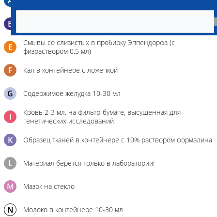
A
Мазок в пробирку со средой Кери-Блера
B
Мазок в пробирку со средой Эймса (Стюарта)
Смывы со слизистых в пробирку Эппендорфа (с
E
физраствором 0.5 мл)
F
Кал в контейнере с ложечкой
G
Содержимое желудка 10-30 мл
Кровь 2-3 мл. на фильтр-бумаге, высушенная для
I
генетических исследований
K
Образец тканей в контейнере с 10% раствором формалина
L
Материал берется только в лаборатории!
M
Мазок на стекло
N
Молоко в контейнере 10-30 мл