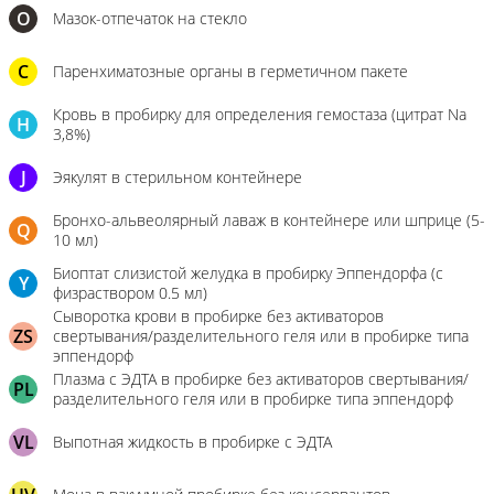
О
Мазок-отпечаток на стекло
C
Паренхиматозные органы в герметичном пакете
Кровь в пробирку для определения гемостаза (цитрат Na
H
3,8%)
J
Эякулят в стерильном контейнере
Бронхо-альвеолярный лаваж в контейнере или шприце (5-
Q
10 мл)
Биоптат слизистой желудка в пробирку Эппендорфа (с
Y
физраствором 0.5 мл)
Сыворотка крови в пробирке без активаторов
ZS
свертывания/разделительного геля или в пробирке типа
эппендорф
Плазма с ЭДТА в пробирке без активаторов свертывания/
PL
разделительного геля или в пробирке типа эппендорф
VL
Выпотная жидкость в пробирке с ЭДТА