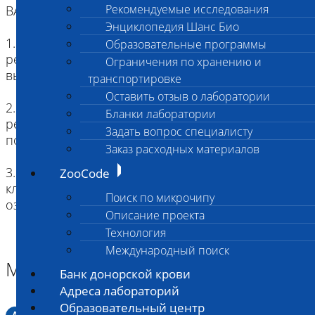
Рекомендуемые исследования
ВАЖНО!
Энциклопедия Шанс Био
1. Чтобы избежать ложноположительных
Образовательные программы
результатов необходимо после вакцинации
Ограничения по хранению и
выдержать 2-3 недели перед сдачей анализа.
транспортировке
Оставить отзыв о лаборатории
2. Чтобы избежать ложноположительных
Бланки лаборатории
результатов необходимо выдержать 2-3 недели
Задать вопрос специалисту
после лечения перед сдачей анализа.
Заказ расходных материалов
3. Положительный результат при отсутствии
ZooCode
клинической картины заболевания может
Поиск по микрочипу
означать бактерио-/вирусоносительство.
Описание проекта
Технология
Международный поиск
Материал
Банк донорской крови
Адреса лабораторий
Образовательный центр