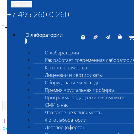
Навигация
+7 495 260 0 260
Энциклопедия Шанс Био
Карта сайта
vetlab@vetlab.ru
О лаборатории
О лаборатории
Как работает современная лаборатори
ШАНС БИО
Контроль качества
Независимая ветеринарная лаборатория
Лицензии и сертификаты
Оборудование и методы
Премия Хрустальная пробирка
Программа поддержки питомников
СМИ о нас
Что такое независимость
Единая круглосуточная справочная
+7 495 260 0 260
Фото лаборатории
Договор (оферта)
Заказать звонок с сайта