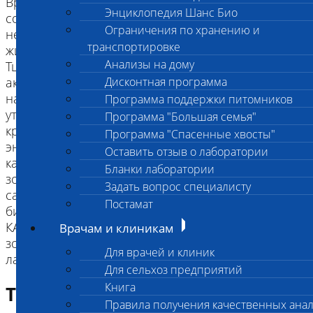
Вращательными движениями материал
Энциклопедия Шанс Био
собирается со стенок прямой кишки на глубине
Ограничения по хранению и
не менее 1 см в зависимости от размера
транспортировке
животного.
Анализы на дому
Тщательно прополоскать зонд в пробирке и
аккуратно отжать лишнюю влагу, прижимая
Дисконтная программа
наконечник к внутренней стенке пробирки. Зонд
Программа поддержки питомников
утилизировать, пробирку плотно закрыть
Программа "Большая семья"
крышкой до щелчка. При сборе проб на
Программа "Спасенные хвосты"
энтеровирусы во время сбора материала
Оставить отзыв о лаборатории
категорически запрещено касаться стерильным
Бланки лаборатории
зондом поверхностей, на которых находятся
Задать вопрос специалисту
сами животные во избежании контаминации
Постамат
биоматериала!
КАТЕГОРИЧЕСКИ запрещено: оставлять ватные
Врачам и клиникам
зонды в пробирке при предоставлении проб в
Для врачей и клиник
Для сельхоз предприятий
Книга
Требование к биоматериалу
Правила получения качественных ана