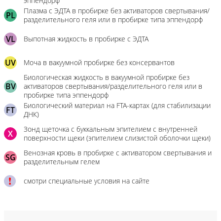
эппендорф
Плазма с ЭДТА в пробирке без активаторов свертывания/
PL
разделительного геля или в пробирке типа эппендорф
VL
Выпотная жидкость в пробирке с ЭДТА
UV
Моча в вакуумной пробирке без консервантов
Биологическая жидкость в вакуумной пробирке без
BV
активаторов свертывания/разделительного геля или в
пробирке типа эппендорф
Биологический материал на FTA-картах (для стабилизации
FT
ДНК)
Зонд щеточка с буккальным эпителием с внутренней
X
поверхности щеки (эпителием слизистой оболочки щеки)
Венозная кровь в пробирке с активатором свертывания и
SG
разделительным гелем
смотри специальные условия на сайте