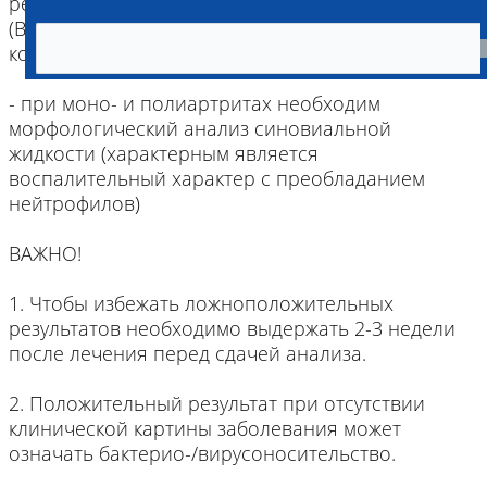
результаты на другие респираторные патогены
(Bordetella bronchiseptica, Chlamydia, герпес вирус
кошек FHV-1 или аденовирус собак CAV -2)
- при моно- и полиартритах необходим
морфологический анализ синовиальной
жидкости (характерным является
воспалительный характер с преобладанием
нейтрофилов)
ВАЖНО!
1. Чтобы избежать ложноположительных
результатов необходимо выдержать 2-3 недели
после лечения перед сдачей анализа.
2. Положительный результат при отсутствии
клинической картины заболевания может
означать бактерио-/вирусоносительство.