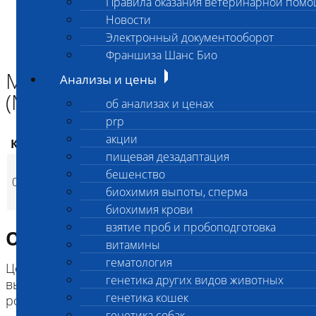
Правила оказания ветеринарной пом
Главная страница
Новости
Анализы и цены
Электронный документооборот
ИНФЕКЦИИ И ИНВАЗИИ (ПЦР)
Микоплазмоз животных (Mycoplasma spp) ПЦР
Франшиза Шанс Био
Микоплазмоз животных
Анализы и цены
(Mycoplasma spp) ПЦР
об анализах и ценах
prp
акции
Код
Наименование услуг
Цена, руб.
пищевая дезадаптация
Микоплазмоз
бешенство
019
животных
1 100
(
Время исполнения
p
биохимия выпоты, сперма
(Mycoplasma spp) ПЦР
биохимия крови
взятие проб и пробоподготовка
Описание исследования
витамины
гематология
Цель исследования: качественный анализ для
генетика других видов животных
выявления общеродовой ДНК микроорганизмов
генетика кошек
рода Mycoplasma spp. без дифференцировки
генетика собак