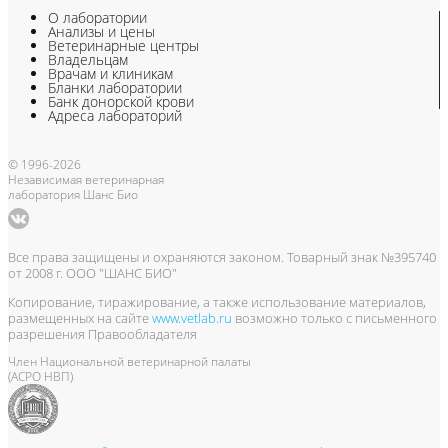
О лаборатории
Анализы и цены
Ветеринарные центры
Владельцам
Врачам и клиникам
Бланки лаборатории
Банк донорской крови
Адреса лабораторий
© 1996-2026
Независимая ветеринарная
лаборатория Шанс Био
Все права защищены и охраняются законом. Товарный знак №395740
от 2008 г. ООО "ШАНС БИО"
Копирование, тиражирование, а также использование материалов,
размещенных на сайте
www.vetlab.ru
возможно только с письменного
разрешения Правообладателя
Член Национальной ветеринарной палаты
(АСРО НВП)