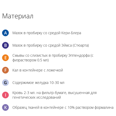
Материал
A
Мазок в пробирку со средой Кери-Блера
B
Мазок в пробирку со средой Эймса (Стюарта)
Смывы со слизистых в пробирку Эппендорфа (с
E
физраствором 0.5 мл)
F
Кал в контейнере с ложечкой
G
Содержимое желудка 10-30 мл
Кровь 2-3 мл. на фильтр-бумаге, высушенная для
I
генетических исследований
K
Образец тканей в контейнере с 10% раствором формалина