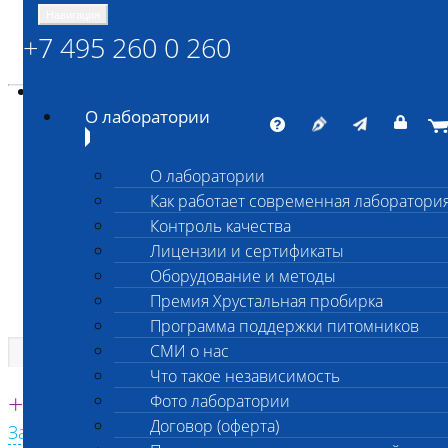
Навигация
+7 495 260 0 260
Энциклопедия Шанс Био
Карта сайта
vetlab@vetlab.ru
О лаборатории
О лаборатории
Как работает современная лаборатори
ШАНС БИО
Контроль качества
Независимая ветеринарная лаборатория
Лицензии и сертификаты
Оборудование и методы
Премия Хрустальная пробирка
Программа поддержки питомников
СМИ о нас
Что такое независимость
Единая круглосуточная справочная
+7 495 260 0 260
Фото лаборатории
Договор (оферта)
Заказать звонок с сайта