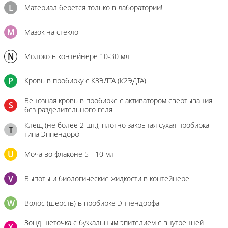
L
Материал берется только в лаборатории!
M
Мазок на стекло
N
Молоко в контейнере 10-30 мл
P
Кровь в пробирку с К3ЭДТА (К2ЭДТА)
Венозная кровь в пробирке с активатором свертывания
S
без разделительного геля
Клещ (не более 2 шт.), плотно закрытая сухая пробирка
T
типа Эппендорф
U
Моча во флаконе 5 - 10 мл
V
Выпоты и биологические жидкости в контейнере
W
Волос (шерсть) в пробирке Эппендорфа
Зонд щеточка с буккальным эпителием с внутренней
X