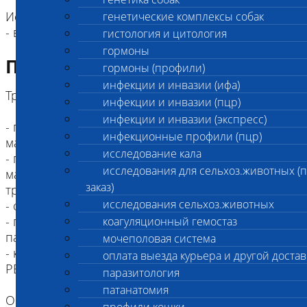
Исследование доступно для:
генетические комплексы собак
- всех видов млекопитающих, птиц и рептилий.
гистология и цитология
гормоны
Подготовка к исследованию
гормоны (профили)
инфекции и инвазии (ифа)
Требования к пробе:
инфекции и инвазии (пцр)
инфекции и инвазии (экспресс)
- при респираторной симптоматике:
инфекционные профили (пцр)
мазок(соскоб) с конъюнктивы глаз, носа
исследование кала
- при урогенитальной симптоматике: эякулят,
исследования для сельхоз.животных (
мазок (соскоб) со слизистых урогенитального
заказ)
тракта
исследования сельхоз.животных
- синовиальная жидкость,
- посмертная диагностика: фрагменты
коагуляционный гемостаз
паренхиматозных органов
мочеполовая система
- кал в контейнере - допускается для ПТИЦ и
оплата выезда курьера и другой достав
РЕПТИЛИЙ
паразитология
патанатомия
Общие правила взятия мазка (соскоба):