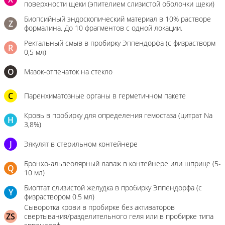
поверхности щеки (эпителием слизистой оболочки щеки)
Биопсийный эндоскопический материал в 10% растворе
Z
формалина. До 10 фрагментов с одной локации.
Ректальный смыв в пробирку Эппендорфа (с физрастворм
R
0,5 мл)
О
Мазок-отпечаток на стекло
C
Паренхиматозные органы в герметичном пакете
Кровь в пробирку для определения гемостаза (цитрат Na
H
3,8%)
J
Эякулят в стерильном контейнере
Бронхо-альвеолярный лаваж в контейнере или шприце (5-
Q
10 мл)
Биоптат слизистой желудка в пробирку Эппендорфа (с
Y
физраствором 0.5 мл)
Сыворотка крови в пробирке без активаторов
ZS
свертывания/разделительного геля или в пробирке типа