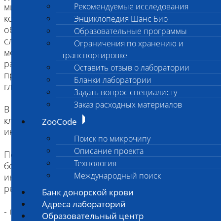
микрофлора). В популяции здоровых собак и
Рекомендуемые исследования
кошек некоторые виды микоплазм
Энциклопедия Шанс Био
обнаруживаются на слизистых оболочках в 20 %
Образовательные программы
случаев. Однако, бактерии рода Mycoplasma
Ограничения по хранению и
могут играть иммуносупрессивную роль,
транспортировке
разрушать защитный барьер и способствовать
Оставить отзыв о лаборатории
проникновению других патогенов в более
Бланки лаборатории
глубокие ткани.
Задать вопрос специалисту
Заказ расходных материалов
В связи с этим, положительные результаты от
клинически здоровых животных необходимо
ZooCode
интерпретировать с осторожностью
Поиск по микрочипу
Описание проекта
Положительные результаты от клинически
Технология
больных животных необходимо
Международный поиск
интерпретировать в совокупности с
результатами других исследований:
Банк донорской крови
Адреса лабораторий
- при респираторной симптоматике необходимы
Образовательный центр