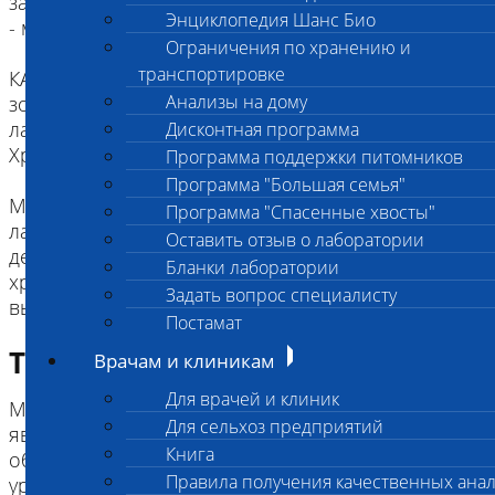
закрыть крышкой до щелчка.
Энциклопедия Шанс Био
- мазок с носовой полости берутся аналогично.
Ограничения по хранению и
транспортировке
КАТЕГОРИЧЕСКИ запрещено: оставлять ватные
Анализы на дому
зонды в пробирке при предоставлении проб в
лабораторию
Дисконтная программа
Хранение и доставка:
Программа поддержки питомников
Программа "Большая семья"
Материал для анализов доставляется в
Программа "Спасенные хвосты"
лабораторию в день взятия или на следующий
Оставить отзыв о лаборатории
день, сохраняя их при +2-+8⁰С. Допускается
Бланки лаборатории
хранение в течение 1 мес при температуре не
Задать вопрос специалисту
выше -16⁰С
Постамат
Требование к биоматериалу
Врачам и клиникам
Для врачей и клиник
Микоплазмы широко распространены и
Для сельхоз предприятий
являются бактерией-коменсалом на слизистых
Книга
оболочках верхних дыхательных путей и
Правила получения качественных ана
урогенитального тракта (условно-патогенная