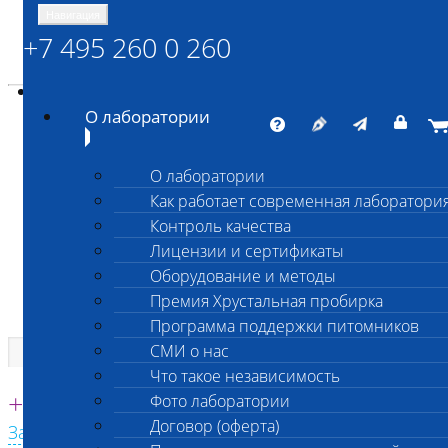
Навигация
+7 495 260 0 260
Энциклопедия Шанс Био
Карта сайта
vetlab@vetlab.ru
О лаборатории
О лаборатории
Как работает современная лаборатори
ШАНС БИО
Контроль качества
Независимая ветеринарная лаборатория
Лицензии и сертификаты
Оборудование и методы
Премия Хрустальная пробирка
Программа поддержки питомников
СМИ о нас
Что такое независимость
Единая круглосуточная справочная
+7 495 260 0 260
Фото лаборатории
Договор (оферта)
Заказать звонок с сайта