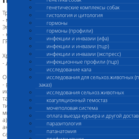
генетические комплексы собак
Требования к пробе:
гистология и цитология
- мазок (соскоб) из прямой кишки в пробирку
гормоны
Эппендорф+0,5 мл физ. раствора
гормоны (профили)
- кал в контейнере - допускается для ПТИЦ,
инфекции и инвазии (ифа)
ГРЫЗУНОВ и РЕПТИЛИЙ
инфекции и инвазии (пцр)
инфекции и инвазии (экспресс)
Хранение проб:
инфекционные профили (пцр)
- до 48 часов при +2-+8⁰С
исследование кала
Общие правила взятия смывов:
исследования для сельхоз.животных (
- ректальный мазок (соскоб) берется с
заказ)
использовнаием стерильных зондов с ватными
исследования сельхоз.животных
тампонами и стерильных пробирок объемом
коагуляционный гемостаз
типа Эппендор на 1,5 мл, содержащие 300-500
мочеполовая система
мкл стерильного физиологического раствора.
оплата выезда курьера и другой достав
а) При наличии загрязнений на поверхности
паразитология
анального отверстия убрать их стерильной
патанатомия
салфеткой смоченной физиологическим