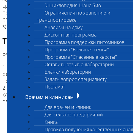
средой, плотно закрыть крышку пробирки, зонд
Энциклопедия Шанс Био
поместить в контейнер с дезинфицирующим
Ограничения по хранению и
раствором.
транспортировке
з) Пробирку промаркировать.
Анализы на дому
Дисконтная программа
Требование к биоматериалу
Программа поддержки питомников
Программа "Большая семья"
ВАЖНО!
Программа "Спасенные хвосты"
Оставить отзыв о лаборатории
1. Чтобы избежать ложноположительных
Бланки лаборатории
результатов необходимо выдержать 2-3 недели
Задать вопрос специалисту
после лечения перед сдачей анализа.
Постамат
2. Положительный результат при отсутствии
клинической картины заболевания может
Врачам и клиникам
означать бактерио-/вирусоносительство.
Для врачей и клиник
Для сельхоз предприятий
Книга
Правила получения качественных ана