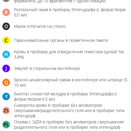
формалина. До 10 фрагментов с одной локации.
Ректальный смыв в пробирку Эппендорфа (с физрастворм
R
0,5 мл)
О
Мазок-отпечаток на стекло
C
Паренхиматозные органы в герметичном пакете
Кровь в пробирку для определения гемостаза (цитрат Na
H
3,8%)
J
Эякулят в стерильном контейнере
Бронхо-альвеолярный лаваж в контейнере или шприце (5-
Q
10 мл)
Биоптат слизистой желудка в пробирку Эппендорфа (с
Y
физраствором 0.5 мл)
Сыворотка крови в пробирке без активаторов
ZS
свертывания/разделительного геля или в пробирке типа
эппендорф
Плазма с ЭДТА в пробирке без активаторов свертывания/
PL
разделительного геля или в пробирке типа эппендорф