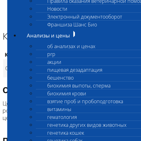
Правила оказания ветеринарной пом
Главная страница
Новости
Анализы и цены
Электронный документооборот
ИНФЕКЦИИ И ИНВАЗИИ (ПЦР)
Криптоспоридиоз ПЦР
Франшиза Шанс Био
Криптоспоридиоз ПЦР
Анализы и цены
об анализах и ценах
prp
Код
Наименование услуг
Цена, руб.
акции
Криптоспоридиоз
014
1 100
(
пищевая дезадаптация
Время исполнения
p
ПЦР
бешенство
биохимия выпоты, сперма
Описание исследования
биохимия крови
взятие проб и пробоподготовка
Цель исследования: выделение ДНК простейших
витамины
рода Cryptosporidium методом полимеразной
гематология
цепной реакции
генетика других видов животных
генетика кошек
Подготовка к исследованию
генетика собак