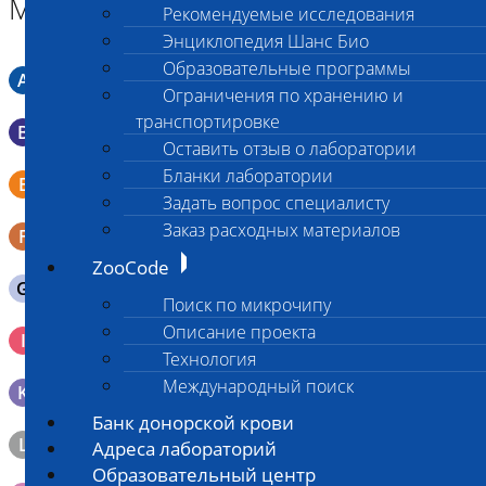
Материал
Рекомендуемые исследования
Энциклопедия Шанс Био
Образовательные программы
A
Мазок в пробирку со средой Кери-Блера
Ограничения по хранению и
транспортировке
B
Мазок в пробирку со средой Эймса (Стюарта)
Оставить отзыв о лаборатории
Смывы со слизистых в пробирку Эппендорфа (с
Бланки лаборатории
E
физраствором 0.5 мл)
Задать вопрос специалисту
Заказ расходных материалов
F
Кал в контейнере с ложечкой
ZooCode
G
Содержимое желудка 10-30 мл
Поиск по микрочипу
Кровь 2-3 мл. на фильтр-бумаге, высушенная для
Описание проекта
I
генетических исследований
Технология
Международный поиск
K
Образец тканей в контейнере с 10% раствором формалина
Банк донорской крови
L
Материал берется только в лаборатории!
Адреса лабораторий
Образовательный центр