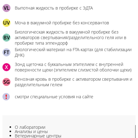
VL
Выпотная жидкость в пробирке с ЭДТА
UV
Моча в вакуумной пробирке без консервантов
Биологическая жидкость в вакуумной пробирке без
BV
активаторов свертывания/разделительного геля или в
пробирке типа эппендорф
Биологический материал на FTA-картах (для стабилизации
FT
ДНК)
Зонд щеточка с буккальным эпителием с внутренней
X
поверхности щеки (эпителием слизистой оболочки щеки)
Венозная кровь в пробирке с активатором свертывания и
SG
разделительным гелем
смотри специальные условия на сайте
О лаборатории
Анализы и цены
Ветеринарные центры