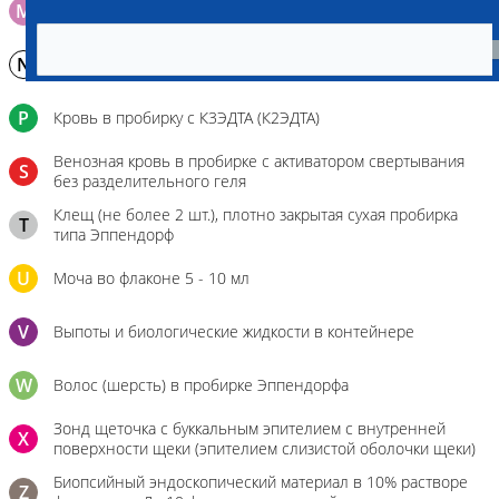
M
Мазок на стекло
N
Молоко в контейнере 10-30 мл
P
Кровь в пробирку с К3ЭДТА (К2ЭДТА)
Венозная кровь в пробирке с активатором свертывания
S
без разделительного геля
Клещ (не более 2 шт.), плотно закрытая сухая пробирка
T
типа Эппендорф
U
Моча во флаконе 5 - 10 мл
V
Выпоты и биологические жидкости в контейнере
W
Волос (шерсть) в пробирке Эппендорфа
Зонд щеточка с буккальным эпителием с внутренней
X
поверхности щеки (эпителием слизистой оболочки щеки)
Биопсийный эндоскопический материал в 10% растворе
Z