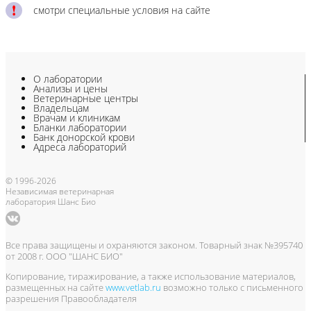
смотри специальные условия на сайте
О лаборатории
Анализы и цены
Ветеринарные центры
Владельцам
Врачам и клиникам
Бланки лаборатории
Банк донорской крови
Адреса лабораторий
© 1996-2026
Независимая ветеринарная
лаборатория Шанс Био
Все права защищены и охраняются законом. Товарный знак №395740
от 2008 г. ООО "ШАНС БИО"
Копирование, тиражирование, а также использование материалов,
размещенных на сайте
www.vetlab.ru
возможно только с письменного
разрешения Правообладателя