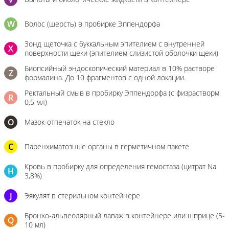
W
Волос (шерсть) в пробирке Эппендорфа
Зонд щеточка с буккальным эпителием с внутренней
X
поверхности щеки (эпителием слизистой оболочки щеки)
Биопсийный эндоскопический материал в 10% растворе
Z
формалина. До 10 фрагментов с одной локации.
Ректальный смыв в пробирку Эппендорфа (с физрастворм
R
0,5 мл)
О
Мазок-отпечаток на стекло
C
Паренхиматозные органы в герметичном пакете
Кровь в пробирку для определения гемостаза (цитрат Na
H
3,8%)
J
Эякулят в стерильном контейнере
Бронхо-альвеолярный лаваж в контейнере или шприце (5-
Q
10 мл)