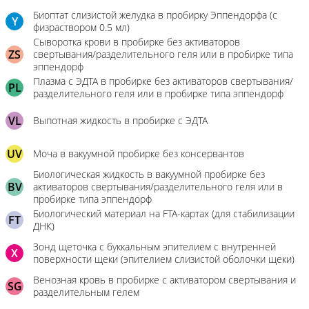
Биоптат слизистой желудка в пробирку Эппендорфа (с
Y
физраствором 0.5 мл)
Сыворотка крови в пробирке без активаторов
ZS
свертывания/разделительного геля или в пробирке типа
эппендорф
Плазма с ЭДТА в пробирке без активаторов свертывания/
PL
разделительного геля или в пробирке типа эппендорф
VL
Выпотная жидкость в пробирке с ЭДТА
UV
Моча в вакуумной пробирке без консервантов
Биологическая жидкость в вакуумной пробирке без
BV
активаторов свертывания/разделительного геля или в
пробирке типа эппендорф
Биологический материал на FTA-картах (для стабилизации
FT
ДНК)
Зонд щеточка с буккальным эпителием с внутренней
X
поверхности щеки (эпителием слизистой оболочки щеки)
Венозная кровь в пробирке с активатором свертывания и
SG
разделительным гелем