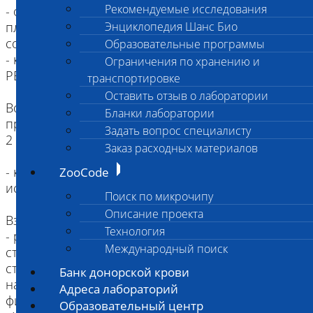
Рекомендуемые исследования
- от абортированных плодов: фрагмент
плаценты, паренхиматозные органы,
Энциклопедия Шанс Био
содержимое желудка/брюшной полости.
Образовательные программы
- кал в контейнере - допускается для ПТИЦ и
Ограничения по хранению и
РЕПТИЛИЙ
транспортировке
Оставить отзыв о лаборатории
Возможно исследование - венозной крови в
Бланки лаборатории
пробирке с антикоагулянтом ЭДТА - мин. объем -
Задать вопрос специалисту
2 мл;
Заказ расходных материалов
- кровь с гепарином не подходит для
ZooCode
исследований методом ПЦР!
Поиск по микрочипу
Описание проекта
Взятие материала:
Технология
- ректальный смыв берется с использовнаием
Международный поиск
стерильных зондов с ватными тампонами и
стерильных пробирок объемом типа Эппендор
Банк донорской крови
на 1,5 мл, содержащие 300-500 мкл стерильного
Адреса лабораторий
физиологического раствора.
Образовательный центр