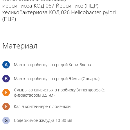
йерсиниоза КОД 067 Йерсиниоз (ПЦР)
хеликобактериоза КОД 026 Helicobacter pylori
(ПЦР)
Материал
A
Мазок в пробирку со средой Кери-Блера
B
Мазок в пробирку со средой Эймса (Стюарта)
Смывы со слизистых в пробирку Эппендорфа (с
E
физраствором 0.5 мл)
F
Кал в контейнере с ложечкой
G
Содержимое желудка 10-30 мл