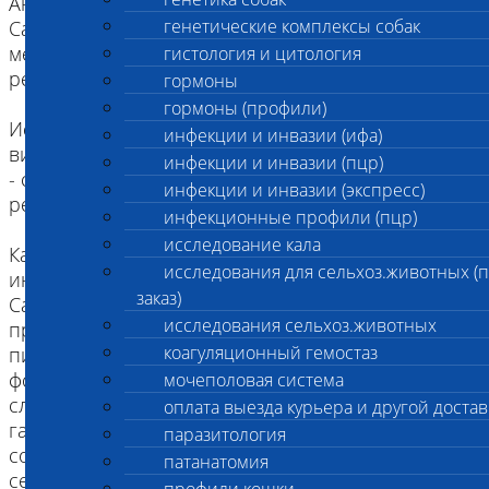
Анализ позволяет дифференциовать ДНК
генетические комплексы собак
Campylobacter spp и ДНК Campylobacter jejuni
методом полимеразной цепной реакции (ПЦР) в
гистология и цитология
режиме реального времени.
гормоны
гормоны (профили)
Исследование предназначено для следующих
инфекции и инвазии (ифа)
видов животных:
инфекции и инвазии (пцр)
- собаки, кошки, лошади, с/х животные, птицы,
инфекции и инвазии (экспресс)
рептилии
инфекционные профили (пцр)
исследование кала
Кампилобактериоз – острая зоонозная
исследования для сельхоз.животных (
инфекция, вызываемая энтеробактериями
заказ)
Campylobacter и протекающая с
исследования сельхоз.животных
преимущественным поражением
коагуляционный гемостаз
пищеварительноготракта. Локализованная
форма кампилобактериоза в большинстве
мочеполовая система
случаев протекает по типу гастроэнтерита или
оплата выезда курьера и другой достав
гастроэнтероколита; генерализованная форма
паразитология
сопровождается развитием септицемии или
патанатомия
септикопиемии.