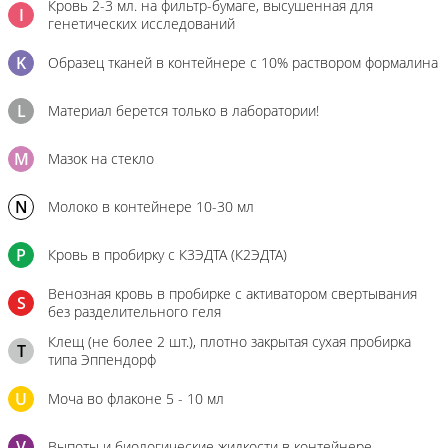
Кровь 2-3 мл. на фильтр-бумаге, высушенная для
I
генетических исследований
K
Образец тканей в контейнере с 10% раствором формалина
L
Материал берется только в лаборатории!
M
Мазок на стекло
N
Молоко в контейнере 10-30 мл
P
Кровь в пробирку с К3ЭДТА (К2ЭДТА)
Венозная кровь в пробирке с активатором свертывания
S
без разделительного геля
Клещ (не более 2 шт.), плотно закрытая сухая пробирка
T
типа Эппендорф
U
Моча во флаконе 5 - 10 мл
V
Выпоты и биологические жидкости в контейнере