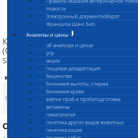
Правила оказания ветеринарной пом
Главная страница
Новости
Анализы и цены
Электронный документооборот
ИНФЕКЦИИ И ИНВАЗИИ (ПЦР)
Кампилобактериоз (Campylobacter spp/Campylobacter jejuni)
Франшиза Шанс Био
ПЦР
Анализы и цены
Кампилобактериоз
об анализах и ценах
(Campylobacter
prp
spp/Campylobacter jejuni) ПЦР
акции
пищевая дезадаптация
бешенство
Код
Наименование услуг
Цена, руб.
биохимия выпоты, сперма
Кампилобактериоз
биохимия крови
(Campylobacter
050
1 600
(
взятие проб и пробоподготовка
Время исполнения
p
spp/Campylobacter
витамины
jejuni) ПЦР
гематология
генетика других видов животных
Описание исследования
генетика кошек
генетика собак