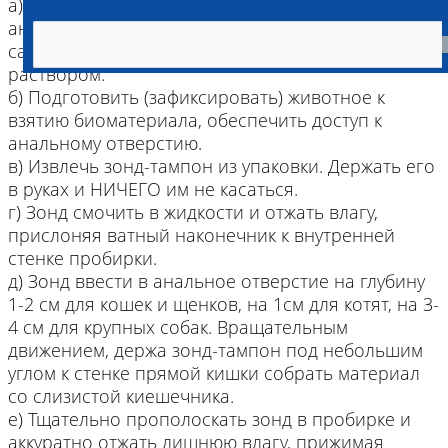
а) При наличии загрязнений на поверхности
анального отверстия убрать их стерильной
салфеткой смоченной физиологическим
раствором.
б) Подготовить (зафиксировать) животное к
взятию биоматериала, обеспечить доступ к
анальному отверстию.
в) Извлечь зонд-тампон из упаковки. Держать его
в руках и НИЧЕГО им не касаться.
г) Зонд смочить в жидкости и отжать влагу,
прислоняя ватный наконечник к внутренней
стенке пробирки.
д) Зонд ввести в анальное отверстие на глубину
1-2 см для кошек и щенков, на 1см для котят, на 3-
4 см для крупных собак. Вращательным
движением, держа зонд-тампон под небольшим
углом к стенке прямой кишки собрать материал
со слизистой киешечника.
е) Тщательно прополоскать зонд в пробирке и
аккуратно отжать лишнюю влагу, прижимая