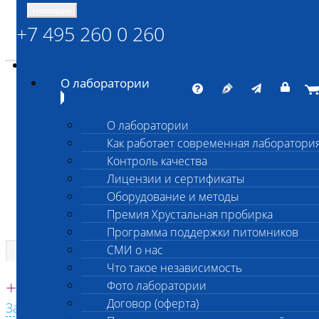
Навигация
+7 495 260 0 260
Энциклопедия Шанс Био
Карта сайта
vetlab@vetlab.ru
О лаборатории
О лаборатории
Как работает современная лаборатори
ШАНС БИО
Контроль качества
Независимая ветеринарная лаборатория
Лицензии и сертификаты
Оборудование и методы
Премия Хрустальная пробирка
Программа поддержки питомников
СМИ о нас
Что такое независимость
Единая круглосуточная справочная
+7 495 260 0 260
Фото лаборатории
Договор (оферта)
Заказать звонок с сайта