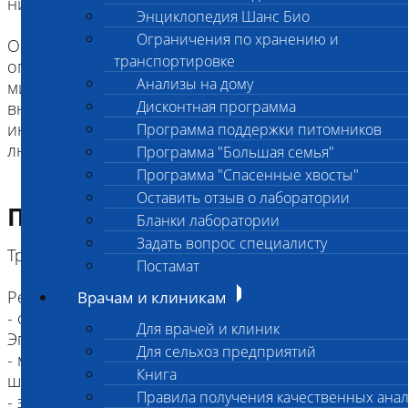
них энтерогепатита и диареи.
Энциклопедия Шанс Био
Ограничения по хранению и
Опасность для здоровья человека: потенциально
транспортировке
опасна, животные выделяющие данный
Анализы на дому
микроорганизм в больших количествах во
Дисконтная программа
внешнюю среду могут быть источником
инфекции у человека (особенно у детей и у всех
Программа поддержки питомников
людей с ослабленным иммунитетом.
Программа "Большая семья"
Программа "Спасенные хвосты"
Оставить отзыв о лаборатории
Подготовка к исследованию
Бланки лаборатории
Задать вопрос специалисту
Требования к пробе:
Постамат
Рекомендованный материал:
Врачам и клиникам
- смыв из прямой кишки в пробирку типа
Для врачей и клиник
Эппендорф+0,5 мл физ. раствора;
Для сельхоз предприятий
- молоко, мин.5 мл, в чистой пробирке или
Книга
шприце;
Правила получения качественных ана
- эякулят, мин. 0,5 мл в пробирке типа Эппендорф;