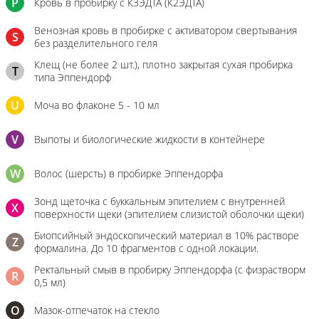
P
Кровь в пробирку с К3ЭДТА (К2ЭДТА)
Венозная кровь в пробирке с активатором свертывания
S
без разделительного геля
Клещ (не более 2 шт.), плотно закрытая сухая пробирка
T
типа Эппендорф
U
Моча во флаконе 5 - 10 мл
V
Выпоты и биологические жидкости в контейнере
W
Волос (шерсть) в пробирке Эппендорфа
Зонд щеточка с буккальным эпителием с внутренней
X
поверхности щеки (эпителием слизистой оболочки щеки)
Биопсийный эндоскопический материал в 10% растворе
Z
формалина. До 10 фрагментов с одной локации.
Ректальный смыв в пробирку Эппендорфа (с физрастворм
R
0,5 мл)
О
Мазок-отпечаток на стекло