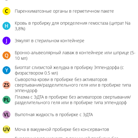
C
Паренхиматозные органы в герметичном пакете
Кровь в пробирку для определения гемостаза (цитрат Na
H
3,8%)
J
Эякулят в стерильном контейнере
Бронхо-альвеолярный лаваж в контейнере или шприце (5-
Q
10 мл)
Биоптат слизистой желудка в пробирку Эппендорфа (с
Y
физраствором 0.5 мл)
Сыворотка крови в пробирке без активаторов
ZS
свертывания/разделительного геля или в пробирке типа
эппендорф
Плазма с ЭДТА в пробирке без активаторов свертывания/
PL
разделительного геля или в пробирке типа эппендорф
VL
Выпотная жидкость в пробирке с ЭДТА
UV
Моча в вакуумной пробирке без консервантов