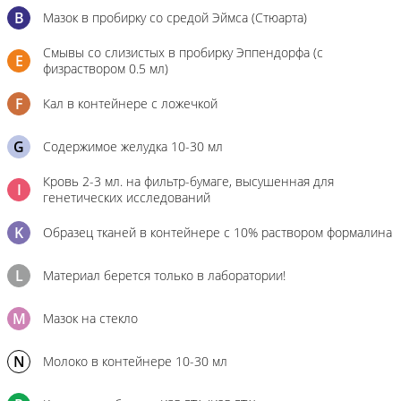
B
Мазок в пробирку со средой Эймса (Стюарта)
Смывы со слизистых в пробирку Эппендорфа (с
E
физраствором 0.5 мл)
F
Кал в контейнере с ложечкой
G
Содержимое желудка 10-30 мл
Кровь 2-3 мл. на фильтр-бумаге, высушенная для
I
генетических исследований
K
Образец тканей в контейнере с 10% раствором формалина
L
Материал берется только в лаборатории!
M
Мазок на стекло
N
Молоко в контейнере 10-30 мл