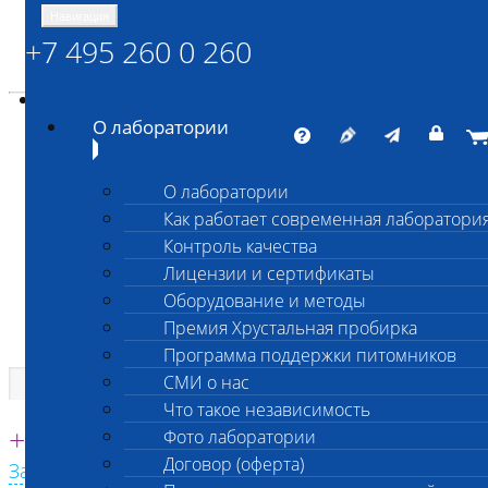
Навигация
+7 495 260 0 260
Энциклопедия Шанс Био
Карта сайта
vetlab@vetlab.ru
О лаборатории
О лаборатории
Как работает современная лаборатори
ШАНС БИО
Контроль качества
Независимая ветеринарная лаборатория
Лицензии и сертификаты
Оборудование и методы
Премия Хрустальная пробирка
Программа поддержки питомников
СМИ о нас
Что такое независимость
Единая круглосуточная справочная
+7 495 260 0 260
Фото лаборатории
Договор (оферта)
Заказать звонок с сайта