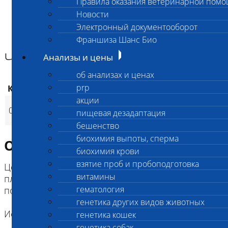
Правила оказания ветеринарной пом
Главная страница
Новости
Анализы и цены
Электронный документооборот
ИНФЕКЦИИ И ИНВАЗИИ (ПЦР)
Чума плотоядных ПЦР
Франшиза Шанс Био
Чума плотоядных ПЦР
Анализы и цены
об анализах и ценах
prp
Код
Наименование услуг
Цена, руб.
акции
Чума плотоядных
028
1 100
(
пищевая дезадаптация
Время исполнения
p
ПЦР
бешенство
биохимия выпоты, сперма
Описание исследования
биохимия крови
взятие проб и пробоподготовка
Цель исследования: выделение РНК вируса чумы
витамины
плотоядных Canine Distemper virus методом
гематология
полимеразной цепной реакции.
генетика других видов животных
Исследование может быть проводено для:
генетика кошек
генетика собак