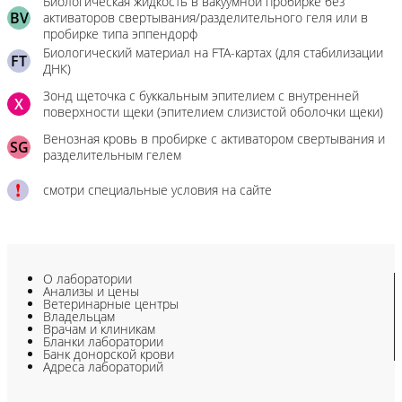
Биологическая жидкость в вакуумной пробирке без
BV
активаторов свертывания/разделительного геля или в
пробирке типа эппендорф
Биологический материал на FTA-картах (для стабилизации
FT
ДНК)
Зонд щеточка с буккальным эпителием с внутренней
X
поверхности щеки (эпителием слизистой оболочки щеки)
Венозная кровь в пробирке с активатором свертывания и
SG
разделительным гелем
смотри специальные условия на сайте
О лаборатории
Анализы и цены
Ветеринарные центры
Владельцам
Врачам и клиникам
Бланки лаборатории
Банк донорской крови
Адреса лабораторий