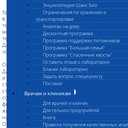
Энциклопедия Шанс Био
Хранение и доставка:
Ограничения по хранению и
в холодильнике не более 48 часов при
транспортировке
температуре +2-+8⁰С
Анализы на дому
моча храниься не более суток (24 часа) при
Дисконтная программа
температуре +2-+8⁰С
Программа поддержки питомников
Для более длительного хранения смывы
Программа "Большая семья"
замораживаются.
Программа "Спасенные хвосты"
Оставить отзыв о лаборатории
Общие правила взятия смывов:
Бланки лаборатории
Для взятия материала со слизистой конъюнктивы
Задать вопрос специалисту
и носовой полости рекомендуется использовать
Постамат
стерильные зонды с ватными тампонами и
стерильные пробирки объемом 1,5 мл,
Врачам и клиникам
содержащие 300 мкл стерильного
Для врачей и клиник
физиологического раствора. Зонд смочить в
жидкости и отжать влагу, прислоняя ватный
Для сельхоз предприятий
наконечник к внутренней стенке пробирки.
Книга
Оттянув веко животного, провести зондом по
Правила получения качественных ана