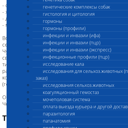
- собак
генетические комплексы собак
- хорьков, норок
гистология и цитология
- диких кошек (тигры и пр)
гормоны
- морских млекопитающих
гормоны (профили)
инфекции и инвазии (ифа)
Возбудителем болезни является вирус из
инфекции и инвазии (пцр)
семейства парамиксовирусы
инфекции и инвазии (экспресс)
Чума плотоядных может протекать молниеносно,
инфекционные профили (пцр)
сверхостро, остро, подостро, абортивно,
типично и атипично. По клиническим признакам
исследование кала
различают катаральную, легочную, кишечную,
исследования для сельхоз.животных (
кожную, нервную и смешанную
заказ)
(генерализованную) формы болезни.
исследования сельхоз.животных
коагуляционный гемостаз
Опасность для человеческого здоровья:
мочеполовая система
Человек не восприимчив к данной инфекции
оплата выезда курьера и другой достав
паразитология
Требование к биоматериалу
патанатомия