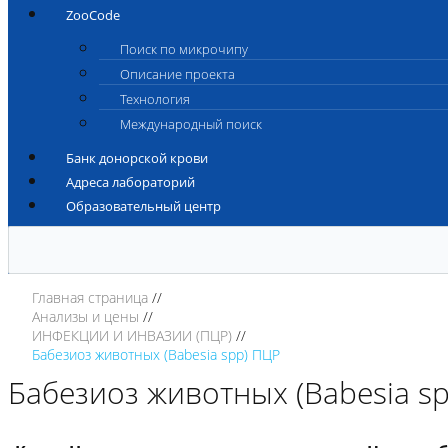
ZooCode
Поиск по микрочипу
Описание проекта
Технология
Международный поиск
Банк донорской крови
Адреса лабораторий
Образовательный центр
Главная страница
Анализы и цены
ИНФЕКЦИИ И ИНВАЗИИ (ПЦР)
Бабезиоз животных (Babesia spp) ПЦР
Бабезиоз животных (Babesia s