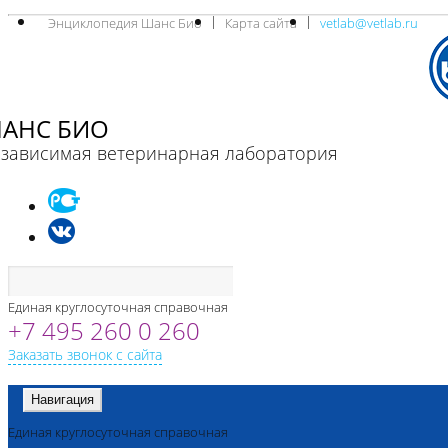
Энциклопедия Шанс Био
Карта сайта
vetlab@vetlab.ru
АНС БИО
зависимая ветеринарная лаборатория
Единая круглосуточная справочная
+7 495 260 0 260
Заказать звонок с сайта
Навигация
Единая круглосуточная справочная