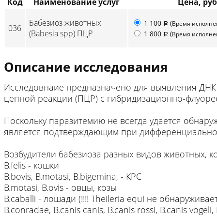
Код
Наименование услуг
Цена, руб
Бабезиоз животных
1 100
(
Время исполн
p
036
(Babesia spp) ПЦР
1 800
(
Время исполн
p
Описание исследования
Исследовнаие предназначено для выявления ДНК 
цепной реакции (ПЦР) с гибридизационно-флуоре
Поскольку паразитемию не всегда удается обнару
является подтверждающим при дифференциальной
Возбудители бабезиоза разных видов животных, к
B.felis - кошки
B.bovis, B.motasi, B.bigemina, - КРС
B.motasi, B.ovis - овцы, козы
B.caballi - лошади (!!!! Theileria equi не обнаружив
B.conradae, B.canis canis, B.canis rossi, B.canis vogeli,