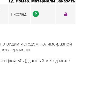
Ед. измер.
Материалы
Заказать
.
P
1 исслед.
 по видам методом полиме-разной
ьного времени.
ви (код 502), данный метод может