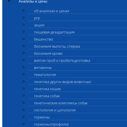
Анализы и цены
об анализах и ценах
prp
акции
пищевая дезадаптация
бешенство
биохимия выпоты, сперма
биохимия крови
взятие проб и пробоподготовка
витамины
гематология
генетика других видов животных
генетика кошек
генетика собак
генетические комплексы собак
гистология и цитология
гормоны
гормоны (профили)