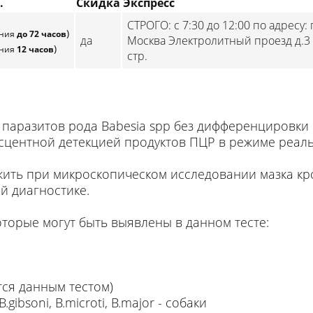
.
Скидка
Экспресс
СТРОГО: с 7:30 до 12:00 по адресу: г
)
ения
до 72 часов
да
Москва Электролитный проезд д.3
)
ения
12 часов
стр.
паразитов рода Babesia spp без дифференцировки
сцентной детекцией продуктов ПЦР в режиме реал
жить при микроскопическом исследовании мазка кро
 диагностике.
оторые могут быть выявлены в данном тесте:
ается данным тестом)
 B.gibsoni, B.microti, B.major - собаки