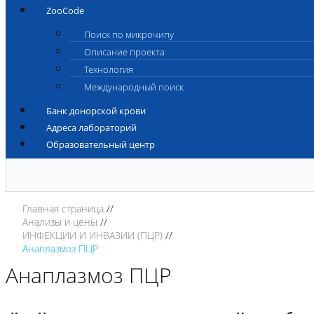
ZooCode
Поиск по микрочипу
Описание проекта
Технология
Международный поиск
Банк донорской крови
Адреса лабораторий
Образовательный центр
Главная страница
Анализы и цены
ИНФЕКЦИИ И ИНВАЗИИ (ПЦР)
Анаплазмоз ПЦР
Анаплазмоз ПЦР