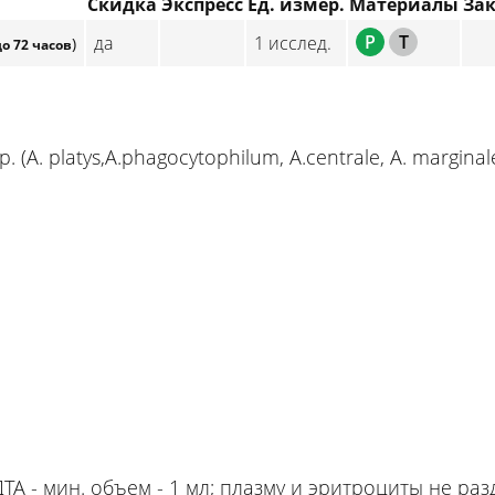
Скидка
Экспресс
Ед. измер.
Материалы
За
P
T
да
1 исслед.
)
до 72 часов
 platys,A.phagocytophilum, A.centrale, A. marginale, 
ТА - мин. объем - 1 мл; плазму и эритроциты не раз