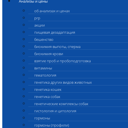
Анализы и цены
об анализах и ценах
prp
акции
пищевая дезадаптация
бешенство
биохимия выпоты, сперма
биохимия крови
взятие проб и пробоподготовка
витамины
гематология
генетика других видов животных
генетика кошек
генетика собак
генетические комплексы собак
гистология и цитология
гормоны
гормоны (профили)