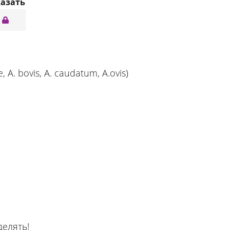
казать
A. bovis, A. caudatum, A.ovis)
делять!