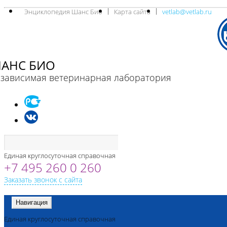
Энциклопедия Шанс Био
Карта сайта
vetlab@vetlab.ru
АНС БИО
зависимая ветеринарная лаборатория
Единая круглосуточная справочная
+7 495 260 0 260
Заказать звонок с сайта
Навигация
Единая круглосуточная справочная