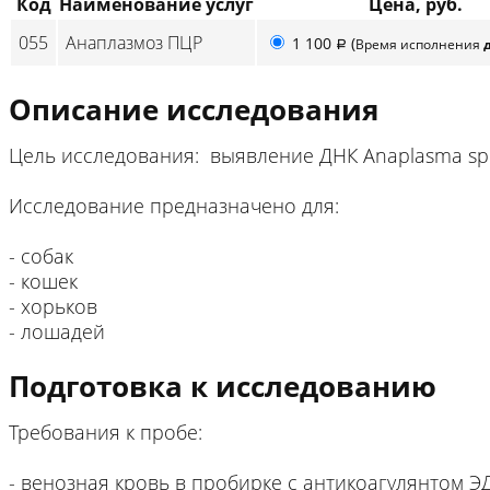
Код
Наименование услуг
Цена, руб.
055
Анаплазмоз ПЦР
1 100
(
Время исполнения
p
Описание исследования
Цель исследования: выявление ДНК Anaplasma spp. (A.
Исследование предназначено для:
- собак
- кошек
- хорьков
- лошадей
Подготовка к исследованию
Требования к пробе:
- венозная кровь в пробирке с антикоагулянтом ЭД