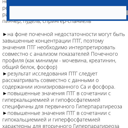
немецкая овчарка, кеесхунды, ши-тцу, голден-
ретриверы, кокер-спаниели, родезийский
риджбек, австралийская овчарка, доберман-
пинчер, пудель, спрингер-спаниель
►на фоне почечной недостаточности могут быть
завышенные концентрации ПТГ, поэтому
значения ПТГ необходимо интерпретировать
совместно с анализом показателей Почечного
профиля (как минимум - мочевина, креатинин,
общий белок, фосфор)
►результат исследования ПТГ следует
рассматривать совместно с данными о
содержании ионизированного Са и фосфора.
►повышенные значения ПТГ в сочетании с
гиперкальциемией и гипофосфатемией
специфичны для первичного Гиперпаратиреоза
►повышенные значения ПТГ в сочетании с
гипокальциемией и гиперфосфатемией
характерны для вторичного Гиперпаратиреоза