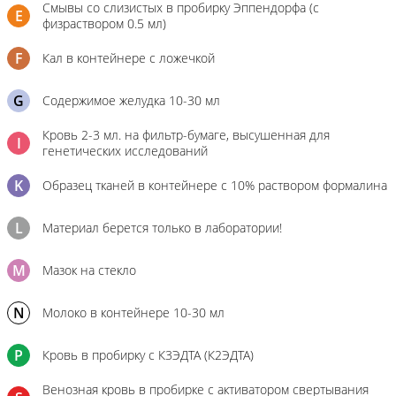
Смывы со слизистых в пробирку Эппендорфа (с
E
физраствором 0.5 мл)
F
Кал в контейнере с ложечкой
G
Содержимое желудка 10-30 мл
Кровь 2-3 мл. на фильтр-бумаге, высушенная для
I
генетических исследований
K
Образец тканей в контейнере с 10% раствором формалина
L
Материал берется только в лаборатории!
M
Мазок на стекло
N
Молоко в контейнере 10-30 мл
P
Кровь в пробирку с К3ЭДТА (К2ЭДТА)
Венозная кровь в пробирке с активатором свертывания