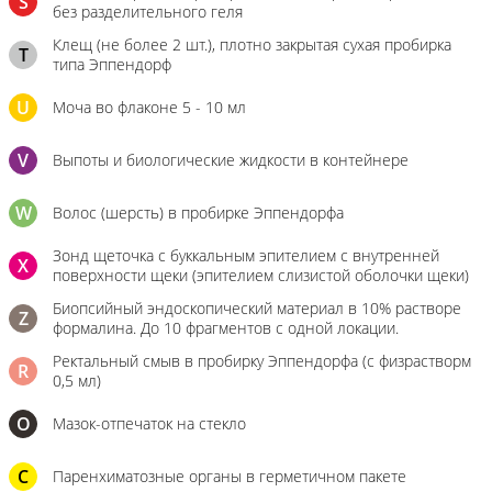
S
без разделительного геля
Клещ (не более 2 шт.), плотно закрытая сухая пробирка
T
типа Эппендорф
U
Моча во флаконе 5 - 10 мл
V
Выпоты и биологические жидкости в контейнере
W
Волос (шерсть) в пробирке Эппендорфа
Зонд щеточка с буккальным эпителием с внутренней
X
поверхности щеки (эпителием слизистой оболочки щеки)
Биопсийный эндоскопический материал в 10% растворе
Z
формалина. До 10 фрагментов с одной локации.
Ректальный смыв в пробирку Эппендорфа (с физрастворм
R
0,5 мл)
О
Мазок-отпечаток на стекло
C
Паренхиматозные органы в герметичном пакете