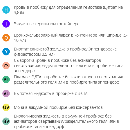
Кровь в пробирку для определения гемостаза (цитрат Na
H
3,8%)
J
Эякулят в стерильном контейнере
Бронхо-альвеолярный лаваж в контейнере или шприце (5-
Q
10 мл)
Биоптат слизистой желудка в пробирку Эппендорфа (с
Y
физраствором 0.5 мл)
Сыворотка крови в пробирке без активаторов
ZS
свертывания/разделительного геля или в пробирке типа
эппендорф
Плазма с ЭДТА в пробирке без активаторов свертывания/
PL
разделительного геля или в пробирке типа эппендорф
VL
Выпотная жидкость в пробирке с ЭДТА
UV
Моча в вакуумной пробирке без консервантов
Биологическая жидкость в вакуумной пробирке без
BV
активаторов свертывания/разделительного геля или в
пробирке типа эппендорф