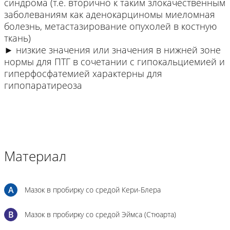
синдрома (т.е. вторично к таким злокачественным
заболеваниям как аденокарциномы миеломная
болезнь, метастазирование опухолей в костную
ткань)
► низкие значения или значения в нижней зоне
нормы для ПТГ в сочетании с гипокальциемией и
гиперфосфатемией характерны для
гипопаратиреоза
Материал
A
Мазок в пробирку со средой Кери-Блера
B
Мазок в пробирку со средой Эймса (Стюарта)