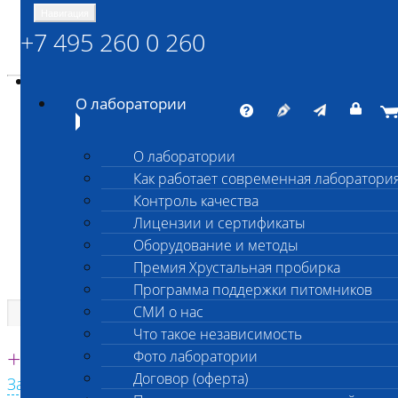
Навигация
+7 495 260 0 260
Энциклопедия Шанс Био
Карта сайта
vetlab@vetlab.ru
О лаборатории
О лаборатории
Как работает современная лаборатори
ШАНС БИО
Контроль качества
Независимая ветеринарная лаборатория
Лицензии и сертификаты
Оборудование и методы
Премия Хрустальная пробирка
Программа поддержки питомников
СМИ о нас
Что такое независимость
Единая круглосуточная справочная
+7 495 260 0 260
Фото лаборатории
Договор (оферта)
Заказать звонок с сайта