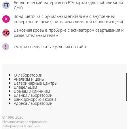
Биологический материал на FTA-картах (для стабилизации
FT
ДНК)
Зонд щеточка с буккальным эпителием с внутренней
X
поверхности щеки (эпителием слизистой оболочки щеки)
Венозная кровь в пробирке с активатором свертывания и
SG
разделительным гелем
смотри специальные условия на сайте
О лаборатории
Анализы и цены
Ветеринарные центры
Владельцам
Врачам и клиникам
Бланки лаборатории
Банк донорской крови
Адреса лабораторий
© 1996-2026
Независимая ветеринарная
лаборатория Шанс Био