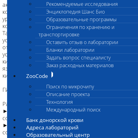
Рекомендуемые исследования
активирует остеокласты (клетки, разрушающие
костную ткань), что приводит к возрастанию
Энциклопедия Шанс Био
уровня кальция в крови за счет его выхода из
Образовательные программы
кости.
Ограничения по хранению и
Также ПТГ снижает выделение кальция с мочой и
транспортировке
усиливает выведение фосфора, что проявляется
Оставить отзыв о лаборатории
отложением камней в почках. Паратгормон
Бланки лаборатории
усиливает всасывание кальция в тонком
Задать вопрос специалисту
кишечнике, при этом возникает риск развития
Заказ расходных материалов
язвенного поражения желудка и 12-перстной
кишки.
ZooCode
Поиск по микрочипу
ГИПЕРпаратиреоз
Описание проекта
Технология
Распространенность:
Международный поиск
► первичный Гиперпаратиреоз распространен у
собак > 7 лет и редко встречается у кошек.
Банк донорской крови
► первичный Гиперпаратиреоз распространен у
Адреса лабораторий
собак следующих пород: лабрадор-ретривер,
Образовательный центр