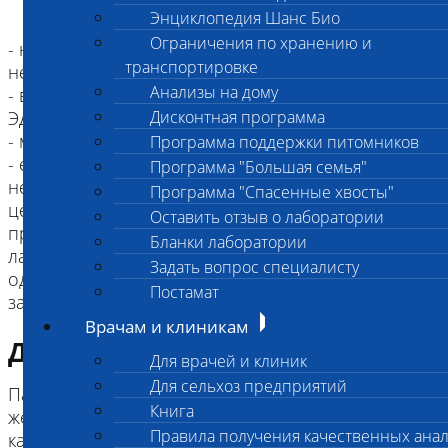
Энциклопедия Шанс Био
Ограничения по хранению и
- настоятельно рекомендуется взятие крови
транспортировке
непосредственно в лаборатории
Анализы на дому
- взятие крови только в пробирку с ЭДТА или
ЭДТА+апротинин по метку
Дисконтная программа
- минимальный объем крови 2-3 мл
Программа поддержки питомников
- если планируется транспортировка образца, то
Программа "Большая семья"
необходимо отделить плазму (не менее 0,4 мл)
Программа "Спасенные хвосты"
центрифугированием сразу после забора крови,
Оставить отзыв о лаборатории
пробу сразу транспортировать на льду в
Бланки лаборатории
лабораторию (не более 3-х часов), иначе -
Задать вопрос специалисту
однократно заморозить и транспортировать в
Постамат
Врачам и клиникам
Диагностическая информация
Для врачей и клиник
Для сельхоз предприятий
Паратгормон синтезируется паращитовидными
Книга
железами в ответ на снижение концентрации
Правила получения качественных ана
кальция и магния в крови. При этом паратгормон