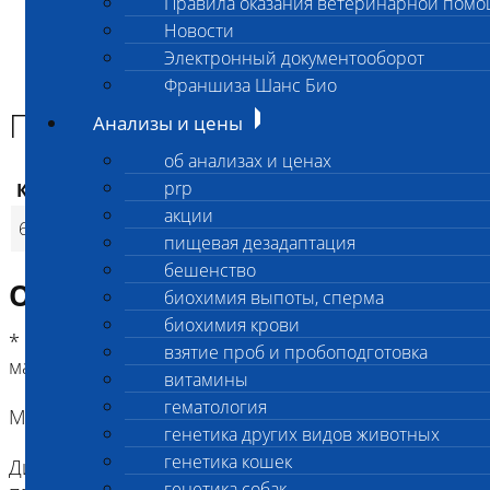
Правила оказания ветеринарной пом
Главная страница
Новости
Анализы и цены
Электронный документооборот
ГОРМОНЫ
Паратгормон
Франшиза Шанс Био
Паратгормон
Анализы и цены
об анализах и ценах
prp
Код
Наименование услуг
Цена, руб.
акции
612
Паратгормон
1 950
(
Время исполнения
p
пищевая дезадаптация
бешенство
Описание исследования
биохимия выпоты, сперма
биохимия крови
* Срок исполнения указан ри условии сдачи
взятие проб и пробоподготовка
материала на Нагорной
витамины
гематология
Метод определения: иммуноферментный анализ
генетика других видов животных
генетика кошек
Диапазон определяемых концентраций 1,6-1000
генетика собак