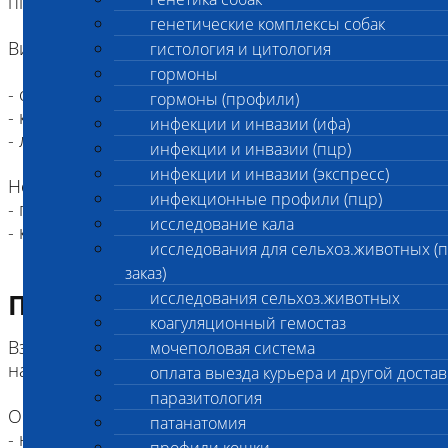
пг/мл
генетические комплексы собак
Вид исследуемых животных:
гистология и цитология
гормоны
- собаки
гормоны (профили)
- кошки
инфекции и инвазии (ифа)
- лошади (без указания референсных интервалов)
инфекции и инвазии (пцр)
инфекции и инвазии (экспресс)
Не исследуются:
инфекционные профили (пцр)
- грызуны
исследование кала
- козы
исследования для сельхоз.животных (
заказ)
Подготовка к исследованию
исследования сельхоз.животных
коагуляционный гемостаз
Взятие венозной крови должно проводиться
мочеполовая система
натощак (голодная диета от 8 часов)
оплата выезда курьера и другой достав
паразитология
Ограничения к приему материала:
патанатомия
- на фоне внутривенной терапии глюконатом Са