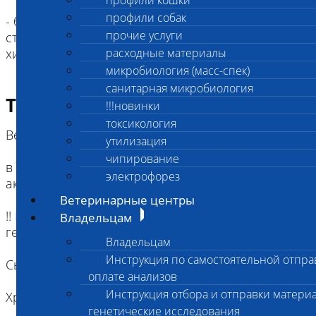
профили кошки
профили собак
- было ли подвержено животное кастрации/
прочие услуги
стерилизации и каким способом (хирургическим,
химическим) или животное интактно.
расходные материалы
микробиология (масс-спек)
санитарная микробиология
Требование к биоматериалу
!!!новинки
токсикология
Венозная кровь - не менее 2 мл
утилизация
чипирование
в пробике для получения сыворотки (с/без
электрофорез
активаторов свертывания).
Ветеринарные центры
!! НЕ использовать пробирки с разделительным
Владельцам
гелем
Владельцам
Инструкция по самостоятельной отпра
Сыворотка крови - не менее 0,5 мл.
оплате анализов
Инструкция отбора и отправки материа
Хранение и транспортировка:
генетические исследования