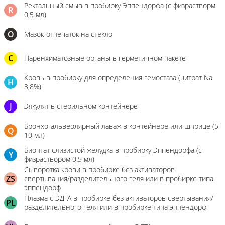
Ректальный смыв в пробирку Эппендорфа (с физрастворм
R
0,5 мл)
О
Мазок-отпечаток на стекло
C
Паренхиматозные органы в герметичном пакете
Кровь в пробирку для определения гемостаза (цитрат Na
H
3,8%)
J
Эякулят в стерильном контейнере
Бронхо-альвеолярный лаваж в контейнере или шприце (5-
Q
10 мл)
Биоптат слизистой желудка в пробирку Эппендорфа (с
Y
физраствором 0.5 мл)
Сыворотка крови в пробирке без активаторов
ZS
свертывания/разделительного геля или в пробирке типа
эппендорф
Плазма с ЭДТА в пробирке без активаторов свертывания/
PL
разделительного геля или в пробирке типа эппендорф