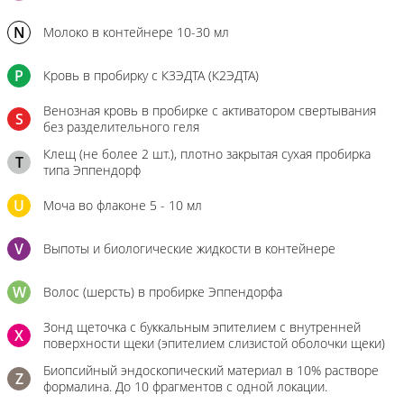
N
Молоко в контейнере 10-30 мл
P
Кровь в пробирку с К3ЭДТА (К2ЭДТА)
Венозная кровь в пробирке с активатором свертывания
S
без разделительного геля
Клещ (не более 2 шт.), плотно закрытая сухая пробирка
T
типа Эппендорф
U
Моча во флаконе 5 - 10 мл
V
Выпоты и биологические жидкости в контейнере
W
Волос (шерсть) в пробирке Эппендорфа
Зонд щеточка с буккальным эпителием с внутренней
X
поверхности щеки (эпителием слизистой оболочки щеки)
Биопсийный эндоскопический материал в 10% растворе
Z
формалина. До 10 фрагментов с одной локации.