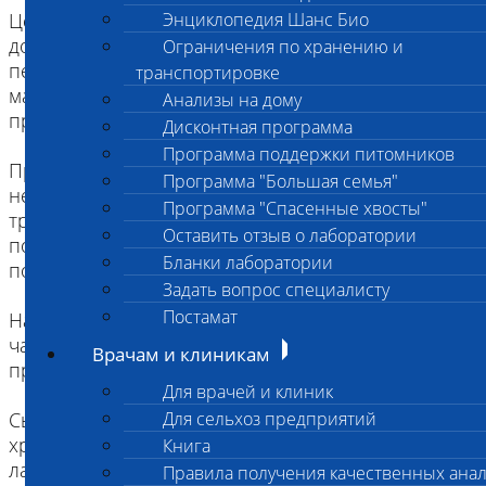
Цельную венозную кровь рекомендуется
Энциклопедия Шанс Био
доставить в лабораторный офис в течение
Ограничения по хранению и
первых 6 часов с момента ее взятия, а
транспортировке
максимальный период ее хранения не должен
Анализы на дому
превышать 12 часов (при +2-+8 С)
Дисконтная программа
Программа поддержки питомников
Пробирку с цельной венозной кровью
Программа "Большая семья"
необходимо хранить строго вертикально, при
Программа "Спасенные хвосты"
транспортировке не допускать тряски - это
Оставить отзыв о лаборатории
позволит избежать разрушения эритроцитов и
Бланки лаборатории
последующего гемолиза
Задать вопрос специалисту
Постамат
Наилучший способ избежать гемолиза - в первые
часы после взятия крови центрифугировать
Врачам и клиникам
пробирку и отделить сыворотку
Для врачей и клиник
Сыворотка, отделенная от эритроцитов, может
Для сельхоз предприятий
храниться в течение 72 часов до доставки в
Книга
лабораторию (при +2-+8 С)
Правила получения качественных ана