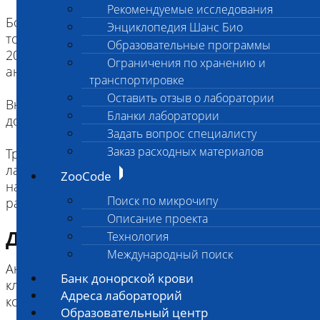
Рекомендуемые исследования
Более длительное хранение предусмотрено
Энциклопедия Шанс Био
только для сыворотки в замороженном виде (-17-
Образовательные программы
20 С): использовать пробирку без консерваторов/
Ограничения по хранению и
антикоагулянтов
транспортировке
Оставить отзыв о лаборатории
Внимание!! замораживать сыворотку в шприце не
Бланки лаборатории
допустимо
Задать вопрос специалисту
Заказ расходных материалов
Транспортировка замороженной сывортки в
лабораторию должна осуществлятся в термосе
ZooCode
на льду, для предотвращения этапа
Поиск по микрочипу
размораживания.
Описание проекта
Диагностическая информация
Технология
Международный поиск
Антимюллеров Гормон (АМГ) вырабатывается
Банк донорской крови
клетками яичников у сук и клетками Сертоли у
Адреса лабораторий
кобелей.
Образовательный центр