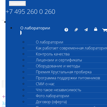
Навигация
+7 495 260 0 260
Энциклопедия Шанс Био
Карта сайта
vetlab@vetlab.ru
О лаборатории
О лаборатории
Как работает современная лаборатори
ШАНС БИО
Контроль качества
Независимая ветеринарная лаборатория
Лицензии и сертификаты
Оборудование и методы
Премия Хрустальная пробирка
Программа поддержки питомников
СМИ о нас
Что такое независимость
Единая круглосуточная справочная
+7 495 260 0 260
Фото лаборатории
Договор (оферта)
Заказать звонок с сайта