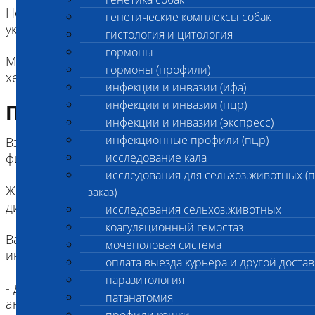
Но референтные интервалы в бланке результата
генетические комплексы собак
указаны только для собак, кошек и хорьков.
гистология и цитология
гормоны
Метод определения: CLIA (иммуно
гормоны (профили)
хемилюминисцентный анализ)
инфекции и инвазии (ифа)
инфекции и инвазии (пцр)
Подготовка к исследованию
инфекции и инвазии (экспресс)
инфекционные профили (пцр)
Взятие крови на АМГ проводится во всех
филиалах лаборатории Шанс Био
исследование кала
исследования для сельхоз.животных (
Животное необходимо выдержать на голодной
заказ)
диете от 8 до 12 часов.
исследования сельхоз.животных
коагуляционный гемостаз
Важно сообщить лаборанту дополнительную
мочеполовая система
информацию при оформлении:
оплата выезда курьера и другой достав
паразитология
- день или стадию (проэструс; эструс; диэструс;
патанатомия
анэструс) полового цикла;