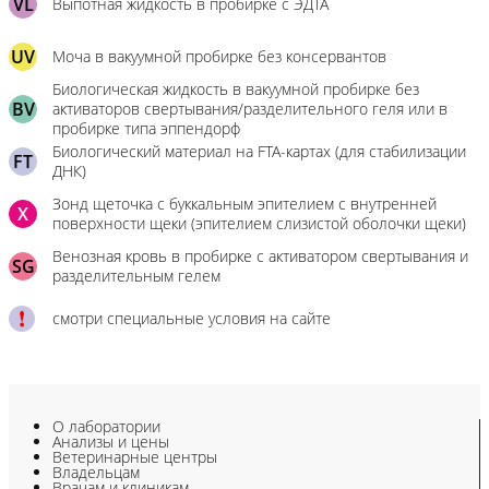
VL
Выпотная жидкость в пробирке с ЭДТА
UV
Моча в вакуумной пробирке без консервантов
Биологическая жидкость в вакуумной пробирке без
BV
активаторов свертывания/разделительного геля или в
пробирке типа эппендорф
Биологический материал на FTA-картах (для стабилизации
FT
ДНК)
Зонд щеточка с буккальным эпителием с внутренней
X
поверхности щеки (эпителием слизистой оболочки щеки)
Венозная кровь в пробирке с активатором свертывания и
SG
разделительным гелем
смотри специальные условия на сайте
О лаборатории
Анализы и цены
Ветеринарные центры
Владельцам
Врачам и клиникам