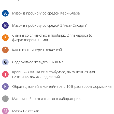
A
Мазок в пробирку со средой Кери-Блера
B
Мазок в пробирку со средой Эймса (Стюарта)
Смывы со слизистых в пробирку Эппендорфа (с
E
физраствором 0.5 мл)
F
Кал в контейнере с ложечкой
G
Содержимое желудка 10-30 мл
Кровь 2-3 мл. на фильтр-бумаге, высушенная для
I
генетических исследований
K
Образец тканей в контейнере с 10% раствором формалина
L
Материал берется только в лаборатории!
M
Мазок на стекло