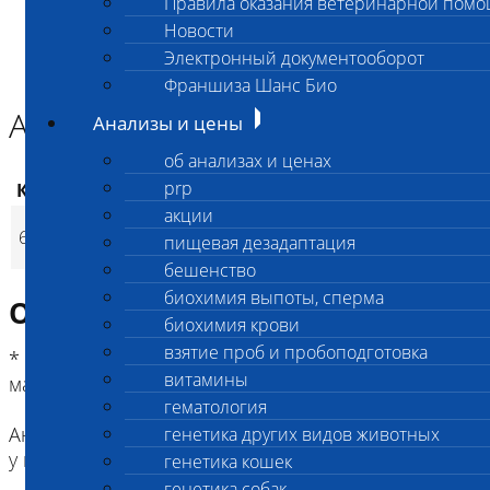
Правила оказания ветеринарной пом
Главная страница
Новости
Анализы и цены
Электронный документооборот
ГОРМОНЫ
Антимюллеров Гормон (АМГ)
Франшиза Шанс Био
Антимюллеров Гормон (АМГ)
Анализы и цены
об анализах и ценах
prp
Код
Наименование услуг
Цена, руб.
акции
Антимюллеров
670
1 950
(
пищевая дезадаптация
Время исполнения
p
Гормон (АМГ)
бешенство
биохимия выпоты, сперма
Описание исследования
биохимия крови
взятие проб и пробоподготовка
* Срок исполнения указан при условии сдачи
витамины
материала на Нагорной
гематология
Анитмюллеров гормон (АМГ) может быть измерен
генетика других видов животных
у всех видов млекопитающих.
генетика кошек
генетика собак