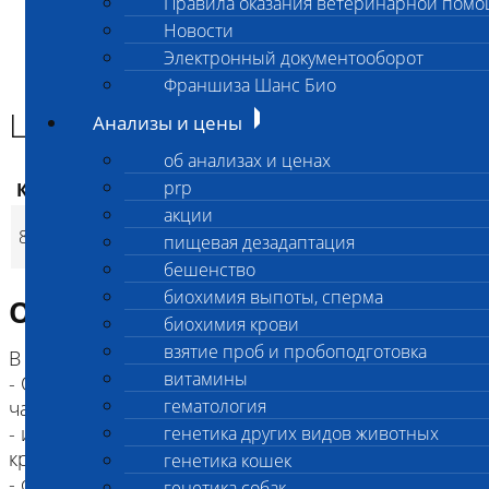
Правила оказания ветеринарной пом
Главная страница
Новости
Анализы и цены
Электронный документооборот
ГИСТОЛОГИЯ И ЦИТОЛОГИЯ
Цитология крови, комплекс
Франшиза Шанс Био
Цитология крови, комплекс
Анализы и цены
об анализах и ценах
prp
Код
Наименование услуг
Цена, руб.
акции
Цитология крови,
823
2 900
(
пищевая дезадаптация
Время исполнения
p
комплекс
бешенство
биохимия выпоты, сперма
Описание исследования
биохимия крови
взятие проб и пробоподготовка
В анализ "Цитология крови, комплекс" входит:
витамины
- ОАК без СОЭ (код 201, срок готовности "до 24-х
гематология
часов")
- измерение концентрации общего белка плазмы
генетика других видов животных
крови
генетика кошек
- оценка соотношения общий белок плазмы/
генетика собак