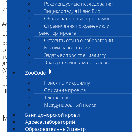
необходимо цитологическое и гистологическое
Рекомендуемые исследования
исследование красного костного мозга.
Энциклопедия Шанс Био
Образовательные программы
Для данного вида исследования крайне важно
Ограничения по хранению и
предоставлять данные анамнеза болезни
транспортировке
пациента, обязательно стоит упомянуть об
Оставить отзыв о лаборатории
остром/хроническом течении анемии (если есть),
Бланки лаборатории
сопутствующих заболеваниях, проводимой
Задать вопрос специалисту
терапии и ответе на нее, дополнительнных
Заказ расходных материалов
данных инструментальных методов диагностики
(УЗИ, КТ, рентген, МРТ). Всегда полезны данные
ZooCode
предыдущих исследований крови, а также
Поиск по микрочипу
результаты других лабораторных тестов (включая
ПЦР, ИФА, посевы, электрофорез и пр.).
Описание проекта
Технология
Международный поиск
Банк донорской крови
Материал
Адреса лабораторий
Образовательный центр