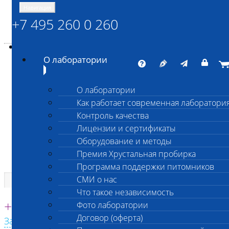
Навигация
+7 495 260 0 260
Энциклопедия Шанс Био
Карта сайта
vetlab@vetlab.ru
О лаборатории
О лаборатории
Как работает современная лаборатори
ШАНС БИО
Контроль качества
Независимая ветеринарная лаборатория
Лицензии и сертификаты
Оборудование и методы
Премия Хрустальная пробирка
Программа поддержки питомников
СМИ о нас
Что такое независимость
Единая круглосуточная справочная
+7 495 260 0 260
Фото лаборатории
Договор (оферта)
Заказать звонок с сайта