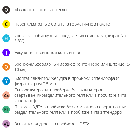
О
Мазок-отпечаток на стекло
C
Паренхиматозные органы в герметичном пакете
Кровь в пробирку для определения гемостаза (цитрат Na
H
3,8%)
J
Эякулят в стерильном контейнере
Бронхо-альвеолярный лаваж в контейнере или шприце (5-
Q
10 мл)
Биоптат слизистой желудка в пробирку Эппендорфа (с
Y
физраствором 0.5 мл)
Сыворотка крови в пробирке без активаторов
ZS
свертывания/разделительного геля или в пробирке типа
эппендорф
Плазма с ЭДТА в пробирке без активаторов свертывания/
PL
разделительного геля или в пробирке типа эппендорф
VL
Выпотная жидкость в пробирке с ЭДТА