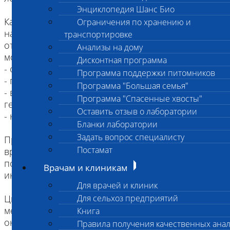
Энциклопедия Шанс Био
Как показывает практика, данное исследование
Ограничения по хранению и
назначают при выявлении различных
транспортировке
отклонений в общем анализе крови, каковыми
Анализы на дому
могут быть:
Дисконтная программа
- острые, хронические анемии;
Программа поддержки питомников
- панцитопении неизвестной этиологии;
Программа "Большая семья"
- выраженный/умеренный лейкоцитоз неясного
Программа "Спасенные хвосты"
генеза;
Оставить отзыв о лаборатории
- наличие атипичных форм клеток и бластов;
Бланки лаборатории
Задать вопрос специалисту
При наличии рекомендации ветеринарного
Постамат
врача, данное исследование может быть
показано кошкам с хроническими вирусными
Врачам и клиникам
инфекциями (FeLV, FIV).
Для врачей и клиник
Цитологическое исследование крови не является
Для сельхоз предприятий
методом выбора для стадирования
Книга
онкологических заболеваний. Для этих целей
Правила получения качественных ана