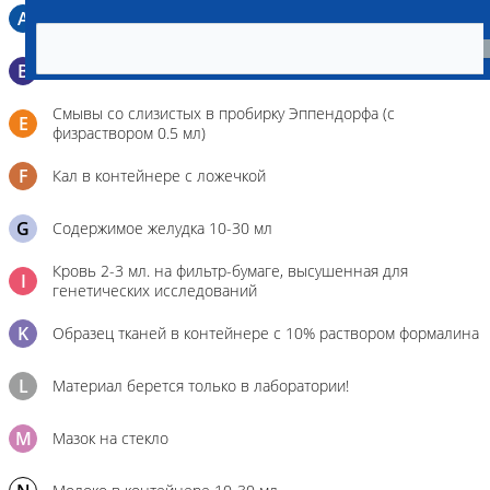
A
Мазок в пробирку со средой Кери-Блера
B
Мазок в пробирку со средой Эймса (Стюарта)
Смывы со слизистых в пробирку Эппендорфа (с
E
физраствором 0.5 мл)
F
Кал в контейнере с ложечкой
G
Содержимое желудка 10-30 мл
Кровь 2-3 мл. на фильтр-бумаге, высушенная для
I
генетических исследований
K
Образец тканей в контейнере с 10% раствором формалина
L
Материал берется только в лаборатории!
M
Мазок на стекло