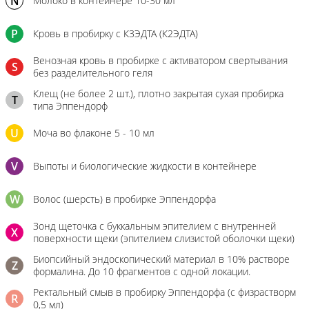
N
Молоко в контейнере 10-30 мл
P
Кровь в пробирку с К3ЭДТА (К2ЭДТА)
Венозная кровь в пробирке с активатором свертывания
S
без разделительного геля
Клещ (не более 2 шт.), плотно закрытая сухая пробирка
T
типа Эппендорф
U
Моча во флаконе 5 - 10 мл
V
Выпоты и биологические жидкости в контейнере
W
Волос (шерсть) в пробирке Эппендорфа
Зонд щеточка с буккальным эпителием с внутренней
X
поверхности щеки (эпителием слизистой оболочки щеки)
Биопсийный эндоскопический материал в 10% растворе
Z
формалина. До 10 фрагментов с одной локации.
Ректальный смыв в пробирку Эппендорфа (с физрастворм
R
0,5 мл)