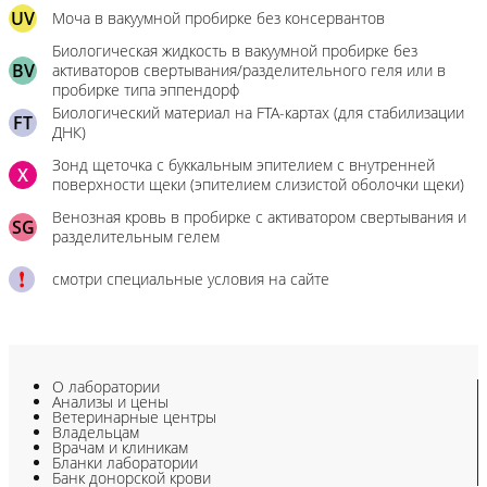
UV
Моча в вакуумной пробирке без консервантов
Биологическая жидкость в вакуумной пробирке без
BV
активаторов свертывания/разделительного геля или в
пробирке типа эппендорф
Биологический материал на FTA-картах (для стабилизации
FT
ДНК)
Зонд щеточка с буккальным эпителием с внутренней
X
поверхности щеки (эпителием слизистой оболочки щеки)
Венозная кровь в пробирке с активатором свертывания и
SG
разделительным гелем
смотри специальные условия на сайте
О лаборатории
Анализы и цены
Ветеринарные центры
Владельцам
Врачам и клиникам
Бланки лаборатории
Банк донорской крови