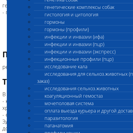
гематокрит
генетические комплексы собак
- подсчет ретикулоцитов
гистология и цитология
гормоны
гормоны (профили)
инфекции и инвазии (ифа)
инфекции и инвазии (пцр)
инфекции и инвазии (экспресс)
Подготовка к исследованию
инфекционные профили (пцр)
рекомендуется сдавать анализ натощак
исследование кала
исследования для сельхоз.животных (
Требование к биоматериалу
заказ)
исследования сельхоз.животных
В лабораторию необходимо предоставить:
коагуляционный гемостаз
- кровь в пробирке с ЭДТА по метку (срок
мочеполовая система
хранения не более 4-х часов)
оплата выезда курьера и другой достав
- если время доставки в лабораторию пробирки с
паразитология
ЭДТА превышает указанный срок, то
патанатомия
дополнительно из пробы крови необходимо