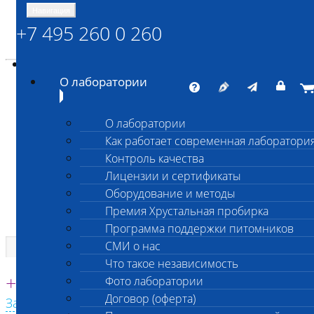
Навигация
+7 495 260 0 260
Энциклопедия Шанс Био
Карта сайта
vetlab@vetlab.ru
О лаборатории
О лаборатории
Как работает современная лаборатори
ШАНС БИО
Контроль качества
Независимая ветеринарная лаборатория
Лицензии и сертификаты
Оборудование и методы
Премия Хрустальная пробирка
Программа поддержки питомников
СМИ о нас
Что такое независимость
Единая круглосуточная справочная
+7 495 260 0 260
Фото лаборатории
Договор (оферта)
Заказать звонок с сайта