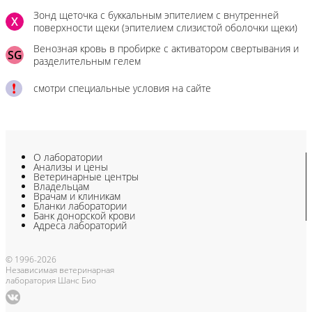
Зонд щеточка с буккальным эпителием с внутренней
X
поверхности щеки (эпителием слизистой оболочки щеки)
Венозная кровь в пробирке с активатором свертывания и
SG
разделительным гелем
смотри специальные условия на сайте
О лаборатории
Анализы и цены
Ветеринарные центры
Владельцам
Врачам и клиникам
Бланки лаборатории
Банк донорской крови
Адреса лабораторий
© 1996-2026
Независимая ветеринарная
лаборатория Шанс Био