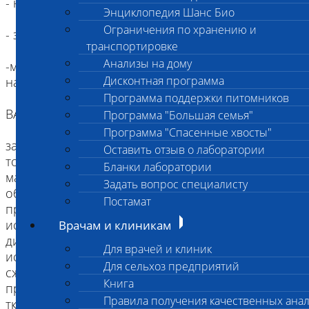
- нельзя использовать спирт для консервации;
Энциклопедия Шанс Био
Ограничения по хранению и
- замораживать материал нельзя!!!!
транспортировке
Анализы на дому
-материал должен сопровождаться
Дисконтная программа
направлением!
Программа поддержки питомников
ВАЖНО!!!
Программа "Большая семья"
Программа "Спасенные хвосты"
заполнять все указанные в направлении пункты с
Оставить отзыв о лаборатории
точным указанием места локализации взятого
Бланки лаборатории
материала, его связь с окружающими тканями,
Задать вопрос специалисту
обязательно указывать основные клинические
Постамат
проявления и давность процесса;
иссечение кусочков из органов для
Врачам и клиникам
диагностической биопсии следует проводить
Для врачей и клиник
исключительно острым инструментом, избегать
Для сельхоз предприятий
сжатия пинцетом или зажимом с целью
Книга
предупреждения разминания и деформации
Правила получения качественных ана
тканей. Не рекомендуется получение