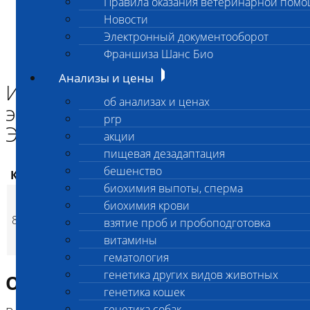
Правила оказания ветеринарной пом
Главная страница
Новости
Анализы и цены
Электронный документооборот
ГИСТОЛОГИЯ И ЦИТОЛОГИЯ
Исследование эндоскопического материала ЭГДС(4
Франшиза Шанс Био
локализации)
Анализы и цены
Исследование
об анализах и ценах
эндоскопического материала
prp
ЭГДС(4 локализации)
акции
пищевая дезадаптация
бешенство
Код
Наименование услуг
Цена, руб.
биохимия выпоты, сперма
Исследование
биохимия крови
эндоскопического
880
9 700
(
взятие проб и пробоподготовка
Время исполнения
p
материала ЭГДС(4
витамины
локализации)
гематология
генетика других видов животных
Описание исследования
генетика кошек
генетика собак