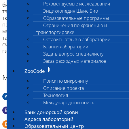
Рекомендуемые исследования
биопсийного материла электроинструментами,
так как происходит деформация гистологических
Энциклопедия Шанс Био
тканей и диагноз возможно, поставить только в
Образовательные программы
предположительной форме;
Ограничения по хранению и
материал в виде слизи, экссудата или крови, а
транспортировке
также очень мелкий материал (менее 1 мм) не
Оставить отзыв о лаборатории
считается полноценным объектом
Бланки лаборатории
гистологического исследования.
Задать вопрос специалисту
Заказ расходных материалов
ZooCode
Материал
Поиск по микрочипу
Описание проекта
Технология
A
Мазок в пробирку со средой Кери-Блера
Международный поиск
B
Мазок в пробирку со средой Эймса (Стюарта)
Банк донорской крови
Адреса лабораторий
Смывы со слизистых в пробирку Эппендорфа (с
E
Образовательный центр
физраствором 0.5 мл)