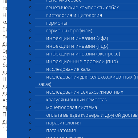
Виды исследуемого материала: материал,
генетические комплексы собак
полученный при эндоскопии.
На гистологическое исследование принимается
гистология и цитология
материал отобранный методом щипковой
гормоны
биопсии, петлевой эксцизии (зависит от размера
гормоны (профили)
полипа) или режущей биопсии, при которой
инфекции и инвазии (ифа)
диаметр зависит от вида иглы и исследуемого
инфекции и инвазии (пцр)
органа, например 18Gx150 мм или 22Gx200 мм.
инфекции и инвазии (экспресс)
Оптимальный диаметр соответствует
инфекционные профили (пцр)
биопсийному каналу, и составляет 3,6 мм в
исследование кала
диаметре.
исследования для сельхоз.животных (
Показания: необходимо для проведения
заказ)
дифференциальной морфологической
исследования сельхоз.животных
диагностики между злокачественными,
коагуляционный гемостаз
воспалительными и инфекционными
процессами.
мочеполовая система
При злокачественных поражениях наиболее
оплата выезда курьера и другой достав
диагностически эффективным является забор 8 -
паразитология
10 кусочков.
патанатомия