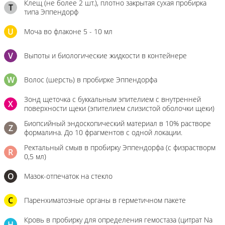
Клещ (не более 2 шт.), плотно закрытая сухая пробирка
T
типа Эппендорф
U
Моча во флаконе 5 - 10 мл
V
Выпоты и биологические жидкости в контейнере
W
Волос (шерсть) в пробирке Эппендорфа
Зонд щеточка с буккальным эпителием с внутренней
X
поверхности щеки (эпителием слизистой оболочки щеки)
Биопсийный эндоскопический материал в 10% растворе
Z
формалина. До 10 фрагментов с одной локации.
Ректальный смыв в пробирку Эппендорфа (с физрастворм
R
0,5 мл)
О
Мазок-отпечаток на стекло
C
Паренхиматозные органы в герметичном пакете
Кровь в пробирку для определения гемостаза (цитрат Na
H