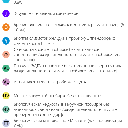
3,8%)
J
Эякулят в стерильном контейнере
Бронхо-альвеолярный лаваж в контейнере или шприце (5-
Q
10 мл)
Биоптат слизистой желудка в пробирку Эппендорфа (с
Y
физраствором 0.5 мл)
Сыворотка крови в пробирке без активаторов
ZS
свертывания/разделительного геля или в пробирке типа
эппендорф
Плазма с ЭДТА в пробирке без активаторов свертывания/
PL
разделительного геля или в пробирке типа эппендорф
VL
Выпотная жидкость в пробирке с ЭДТА
UV
Моча в вакуумной пробирке без консервантов
Биологическая жидкость в вакуумной пробирке без
BV
активаторов свертывания/разделительного геля или в
пробирке типа эппендорф
Биологический материал на FTA-картах (для стабилизации
FT
ДНК)