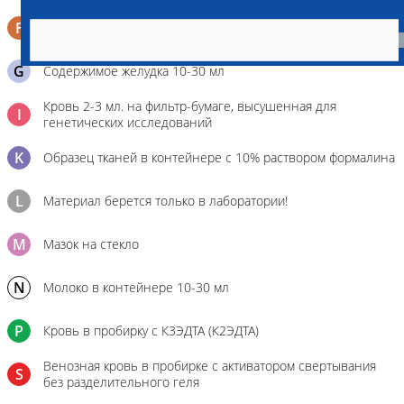
F
Кал в контейнере с ложечкой
G
Содержимое желудка 10-30 мл
Кровь 2-3 мл. на фильтр-бумаге, высушенная для
I
генетических исследований
K
Образец тканей в контейнере с 10% раствором формалина
L
Материал берется только в лаборатории!
M
Мазок на стекло
N
Молоко в контейнере 10-30 мл
P
Кровь в пробирку с К3ЭДТА (К2ЭДТА)
Венозная кровь в пробирке с активатором свертывания
S
без разделительного геля