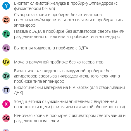
Биоптат слизистой желудка в пробирку Эппендорфа (с
Y
физраствором 0.5 мл)
Сыворотка крови в пробирке без активаторов
ZS
свертывания/разделительного геля или в пробирке типа
эппендорф
Плазма с ЭДТА в пробирке без активаторов свертывания/
PL
разделительного геля или в пробирке типа эппендорф
VL
Выпотная жидкость в пробирке с ЭДТА
UV
Моча в вакуумной пробирке без консервантов
Биологическая жидкость в вакуумной пробирке без
BV
активаторов свертывания/разделительного геля или в
пробирке типа эппендорф
Биологический материал на FTA-картах (для стабилизации
FT
ДНК)
Зонд щеточка с буккальным эпителием с внутренней
X
поверхности щеки (эпителием слизистой оболочки щеки)
Венозная кровь в пробирке с активатором свертывания и
SG
разделительным гелем