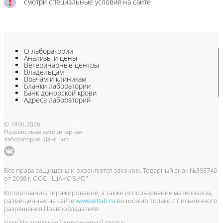
смотри специальные условия на сайте
О лаборатории
Анализы и цены
Ветеринарные центры
Владельцам
Врачам и клиникам
Бланки лаборатории
Банк донорской крови
Адреса лабораторий
© 1996-2026
Независимая ветеринарная
лаборатория Шанс Био
Все права защищены и охраняются законом. Товарный знак №395740
от 2008 г. ООО "ШАНС БИО"
Копирование, тиражирование, а также использование материалов,
размещенных на сайте
www.vetlab.ru
возможно только с письменного
разрешения Правообладателя
Член Национальной ветеринарной палаты