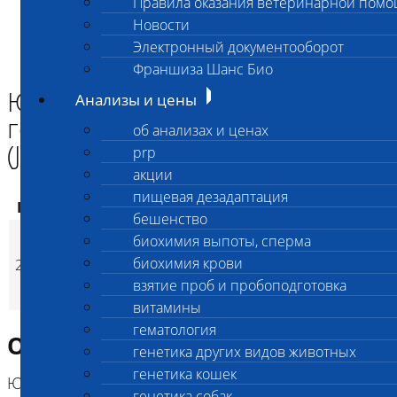
Правила оказания ветеринарной пом
Главная страница
Новости
Анализы и цены
Электронный документооборот
ГЕНЕТИКА СОБАК
Ювенильный паралич гортани/Полинейропатия (JLPP)
Франшиза Шанс Био
Ювенильный паралич
Анализы и цены
гортани/Полинейропатия
об анализах и ценах
(JLPP)
prp
акции
пищевая дезадаптация
Код
Наименование услуг
Цена, руб.
бешенство
Ювенильный
биохимия выпоты, сперма
паралич гортани/
биохимия крови
2925
3 200
(
Время исполнени
p
Полинейропатия
взятие проб и пробоподготовка
(JLPP)
витамины
гематология
Описание исследования
генетика других видов животных
генетика кошек
Ювенильный паралич гортани/полинейропатия
генетика собак