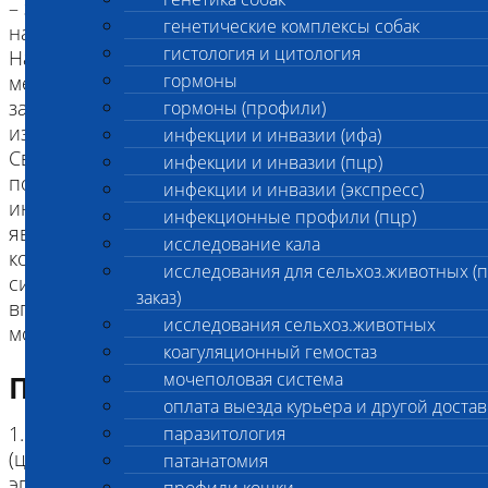
– заболевание, обусловленное мутацией,
генетические комплексы собак
наследуемой по аутосомно-рецессивному типу.
гистология и цитология
На начальной стадии (возраст щенка - около трех
гормоны
месяцев) заболевание проявляется в виде
затрудненного дыхания после нагрузки, может
гормоны (профили)
изменяться лай.
инфекции и инвазии (ифа)
Связано это с тем, что болезнь в первую очередь
инфекции и инвазии (пцр)
поражает самые длинные нервные окончания,
инфекции и инвазии (экспресс)
иннервирующие гортань. Следующими по длине
инфекционные профили (пцр)
являются нервы, иннервирующие задние
исследование кала
конечности, поэтому, впоследствии, к этим
исследования для сельхоз.животных (
симптомам присоединяется слабость задних, а
заказ)
впоследствии, и передних конечностей. Также
исследования сельхоз.животных
может появляться затруднение глотания.
коагуляционный гемостаз
мочеполовая система
Подготовка к исследованию
оплата выезда курьера и другой достав
1. Кровь (2 мл) в пробирке с антикоагулянтом.
паразитология
(цитрат натрия, К3ЭДТА, К2ЭДТА) , буккальный
патанатомия
эпителий