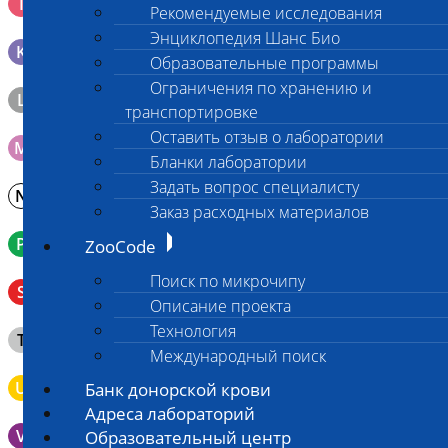
I
Рекомендуемые исследования
генетических исследований
Энциклопедия Шанс Био
K
Образец тканей в контейнере с 10% раствором формалина
Образовательные программы
Ограничения по хранению и
L
Материал берется только в лаборатории!
транспортировке
Оставить отзыв о лаборатории
M
Мазок на стекло
Бланки лаборатории
Задать вопрос специалисту
N
Молоко в контейнере 10-30 мл
Заказ расходных материалов
P
Кровь в пробирку с К3ЭДТА (К2ЭДТА)
ZooCode
Поиск по микрочипу
Венозная кровь в пробирке с активатором свертывания
S
без разделительного геля
Описание проекта
Технология
Клещ (не более 2 шт.), плотно закрытая сухая пробирка
T
типа Эппендорф
Международный поиск
U
Моча во флаконе 5 - 10 мл
Банк донорской крови
Адреса лабораторий
V
Выпоты и биологические жидкости в контейнере
Образовательный центр