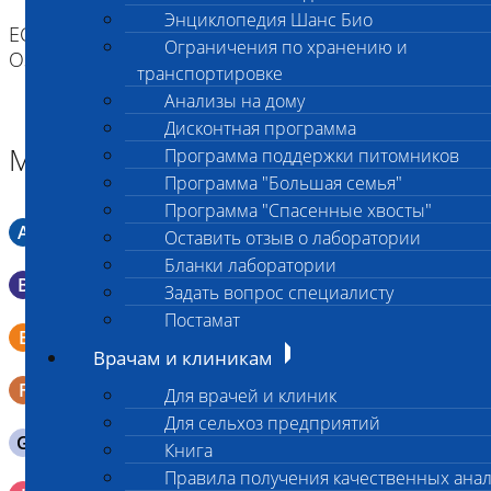
Энциклопедия Шанс Био
ЕСЛИ ВЫ ДОСТАВЛЯЕТЕ ТОЛЬКО МАТЕРИАЛ,
Ограничения по хранению и
ОЗНАКОМТЕСЬ С ИНСТРУКЦИЕЙ
транспортировке
Анализы на дому
Дисконтная программа
Материал
Программа поддержки питомников
Программа "Большая семья"
Программа "Спасенные хвосты"
A
Мазок в пробирку со средой Кери-Блера
Оставить отзыв о лаборатории
Бланки лаборатории
B
Мазок в пробирку со средой Эймса (Стюарта)
Задать вопрос специалисту
Постамат
Смывы со слизистых в пробирку Эппендорфа (с
E
физраствором 0.5 мл)
Врачам и клиникам
F
Кал в контейнере с ложечкой
Для врачей и клиник
Для сельхоз предприятий
G
Содержимое желудка 10-30 мл
Книга
Правила получения качественных ана
Кровь 2-3 мл. на фильтр-бумаге, высушенная для