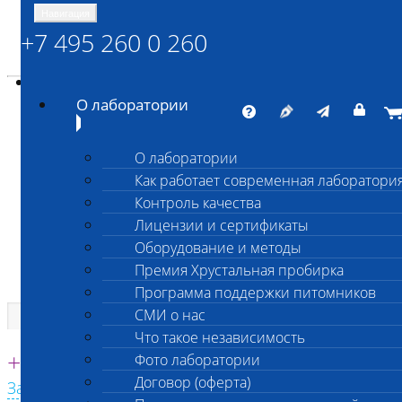
Навигация
+7 495 260 0 260
Энциклопедия Шанс Био
Карта сайта
vetlab@vetlab.ru
О лаборатории
О лаборатории
Как работает современная лаборатори
ШАНС БИО
Контроль качества
Независимая ветеринарная лаборатория
Лицензии и сертификаты
Оборудование и методы
Премия Хрустальная пробирка
Программа поддержки питомников
СМИ о нас
Что такое независимость
Единая круглосуточная справочная
+7 495 260 0 260
Фото лаборатории
Договор (оферта)
Заказать звонок с сайта