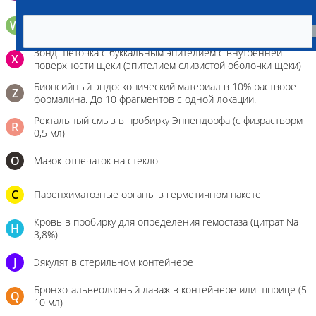
W
Волос (шерсть) в пробирке Эппендорфа
Зонд щеточка с буккальным эпителием с внутренней
X
поверхности щеки (эпителием слизистой оболочки щеки)
Биопсийный эндоскопический материал в 10% растворе
Z
формалина. До 10 фрагментов с одной локации.
Ректальный смыв в пробирку Эппендорфа (с физрастворм
R
0,5 мл)
О
Мазок-отпечаток на стекло
C
Паренхиматозные органы в герметичном пакете
Кровь в пробирку для определения гемостаза (цитрат Na
H
3,8%)
J
Эякулят в стерильном контейнере
Бронхо-альвеолярный лаваж в контейнере или шприце (5-
Q
10 мл)