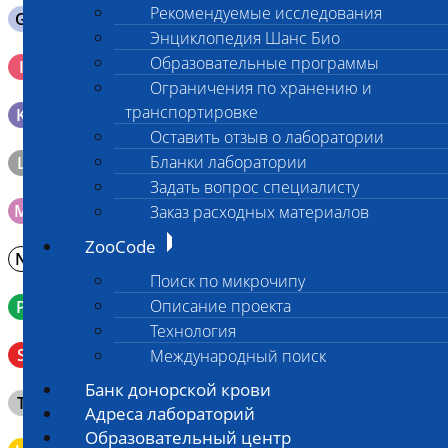
Рекомендуемые исследования
G
Содержимое желудка 10-30 мл
Энциклопедия Шанс Био
Кровь 2-3 мл. на фильтр-бумаге, высушенная для
Образовательные программы
I
генетических исследований
Ограничения по хранению и
транспортировке
K
Образец тканей в контейнере с 10% раствором формалина
Оставить отзыв о лаборатории
Бланки лаборатории
L
Материал берется только в лаборатории!
Задать вопрос специалисту
M
Мазок на стекло
Заказ расходных материалов
ZooCode
N
Молоко в контейнере 10-30 мл
Поиск по микрочипу
Описание проекта
P
Кровь в пробирку с К3ЭДТА (К2ЭДТА)
Технология
Венозная кровь в пробирке с активатором свертывания
S
Международный поиск
без разделительного геля
Банк донорской крови
Клещ (не более 2 шт.), плотно закрытая сухая пробирка
T
типа Эппендорф
Адреса лабораторий
Образовательный центр