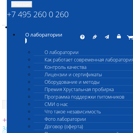
Навигация
+7 495 260 0 260
Энциклопедия Шанс Био
Карта сайта
vetlab@vetlab.ru
О лаборатории
О лаборатории
Как работает современная лаборатори
ШАНС БИО
Контроль качества
Независимая ветеринарная лаборатория
Лицензии и сертификаты
Оборудование и методы
Премия Хрустальная пробирка
Программа поддержки питомников
СМИ о нас
Что такое независимость
Единая круглосуточная справочная
+7 495 260 0 260
Фото лаборатории
Договор (оферта)
Заказать звонок с сайта