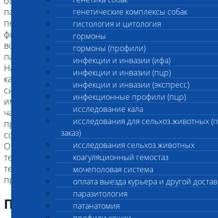
оцепенения (мышечный гипертонус, мед.:
пароксизмальная дистония или дискинезия)
генетические комплексы собак
передних и задних конечностей в периоды
гистология и цитология
физических нагрузок, при стрессе или
гормоны
возбуждении, приводящих к внезапному
гормоны (профили)
падению.
инфекции и инвазии (ифа)
Начинает проявляться с возраста 12-14 недель,
инфекции и инвазии (пцр)
как правило, у больных собак клиническая
инфекции и инвазии (экспресс)
симптоматика развивается к 4м годам и может
инфекционные профили (пцр)
иметь различные степени выраженности и
исследование кала
частоту проявления. Проявление синдрома, как
исследования для сельхоз.животных (
правило, не представляет угрозы для жизни
заказ)
собаки.
исследования сельхоз.животных
Отсутствие прогрессирования заболевания в
течении жизни позволяет применять
коагуляционный гемостаз
терапевтические подходы к компенсации
мочеполовая система
проявления заболевания.
оплата выезда курьера и другой достав
паразитология
Подготовка к исследованию
патанатомия