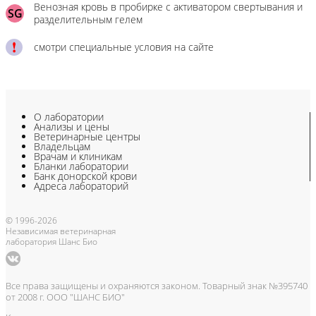
Венозная кровь в пробирке с активатором свертывания и
SG
разделительным гелем
смотри специальные условия на сайте
О лаборатории
Анализы и цены
Ветеринарные центры
Владельцам
Врачам и клиникам
Бланки лаборатории
Банк донорской крови
Адреса лабораторий
© 1996-2026
Независимая ветеринарная
лаборатория Шанс Био
Все права защищены и охраняются законом. Товарный знак №395740
от 2008 г. ООО "ШАНС БИО"