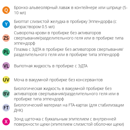
Бронхо-альвеолярный лаваж в контейнере или шприце (5-
Q
10 мл)
Биоптат слизистой желудка в пробирку Эппендорфа (с
Y
физраствором 0.5 мл)
Сыворотка крови в пробирке без активаторов
ZS
свертывания/разделительного геля или в пробирке типа
эппендорф
Плазма с ЭДТА в пробирке без активаторов свертывания/
PL
разделительного геля или в пробирке типа эппендорф
VL
Выпотная жидкость в пробирке с ЭДТА
UV
Моча в вакуумной пробирке без консервантов
Биологическая жидкость в вакуумной пробирке без
BV
активаторов свертывания/разделительного геля или в
пробирке типа эппендорф
Биологический материал на FTA-картах (для стабилизации
FT
ДНК)
Зонд щеточка с буккальным эпителием с внутренней
X
поверхности щеки (эпителием слизистой оболочки щеки)