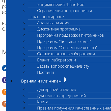
грудным молоком. Рекомендуется промыть
Энциклопедия Шанс Био
ротовую полость водой (для удобства можно
Ограничения по хранению и
использовать шприц).
транспортировке
Анализы на дому
ЕСЛИ ВЫ ДОСТАВЛЯЕТЕ ТОЛЬКО МАТЕРИАЛ,
ОЗНАКОМТЕСЬ С ИНСТРУКЦИЕЙ
Дисконтная программа
Программа поддержки питомников
Программа "Большая семья"
Программа "Спасенные хвосты"
Материал
Оставить отзыв о лаборатории
Бланки лаборатории
Задать вопрос специалисту
A
Мазок в пробирку со средой Кери-Блера
Постамат
B
Мазок в пробирку со средой Эймса (Стюарта)
Врачам и клиникам
Для врачей и клиник
Смывы со слизистых в пробирку Эппендорфа (с
E
физраствором 0.5 мл)
Для сельхоз предприятий
Книга
F
Кал в контейнере с ложечкой
Правила получения качественных ана