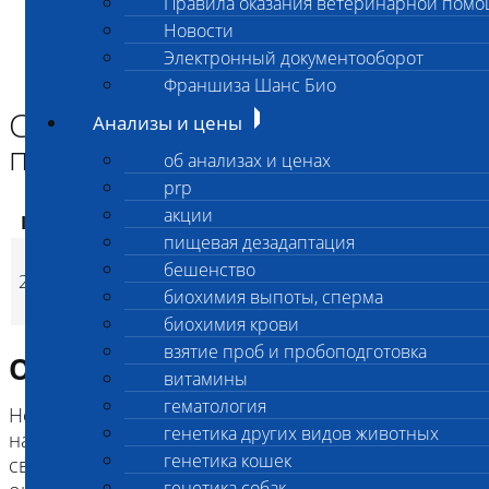
Правила оказания ветеринарной пом
Главная страница
Новости
Анализы и цены
Электронный документооборот
ГЕНЕТИКА СОБАК
Синдром эпизодического падения (EFS)
Франшиза Шанс Био
Синдром эпизодического
Анализы и цены
падения (EFS)
об анализах и ценах
prp
акции
Код
Наименование услуг
Цена, руб.
пищевая дезадаптация
Синдром
бешенство
2861
эпизодического
3 200
(
Время исполнени
p
биохимия выпоты, сперма
падения (EFS)
биохимия крови
взятие проб и пробоподготовка
Описание исследования
витамины
гематология
Непрогрессирующее аутосомно-рецессивно
генетика других видов животных
наследуемое заболевание нервной системы,
генетика кошек
связанное с периодическими приступами
генетика собак