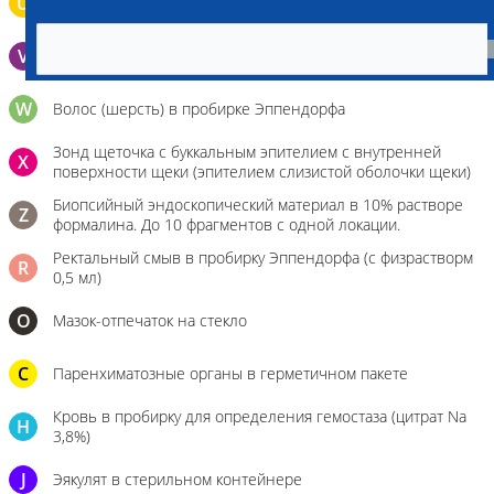
U
Моча во флаконе 5 - 10 мл
V
Выпоты и биологические жидкости в контейнере
W
Волос (шерсть) в пробирке Эппендорфа
Зонд щеточка с буккальным эпителием с внутренней
X
поверхности щеки (эпителием слизистой оболочки щеки)
Биопсийный эндоскопический материал в 10% растворе
Z
формалина. До 10 фрагментов с одной локации.
Ректальный смыв в пробирку Эппендорфа (с физрастворм
R
0,5 мл)
О
Мазок-отпечаток на стекло
C
Паренхиматозные органы в герметичном пакете
Кровь в пробирку для определения гемостаза (цитрат Na
H
3,8%)
J
Эякулят в стерильном контейнере