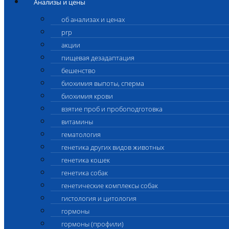
Анализы и цены
об анализах и ценах
prp
акции
пищевая дезадаптация
бешенство
биохимия выпоты, сперма
биохимия крови
взятие проб и пробоподготовка
витамины
гематология
генетика других видов животных
генетика кошек
генетика собак
генетические комплексы собак
гистология и цитология
гормоны
гормоны (профили)