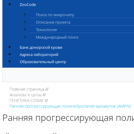
ZooCode
Поиск по микрочипу
Описание проекта
Технология
Международный поиск
Банк донорской крови
Адреса лабораторий
Образовательный центр
Главная страница
Анализы и цены
ГЕНЕТИКА СОБАК
Ранняя прогрессирующая полинейропатия маламутов (AMPN)
Ранняя прогрессирующая пол