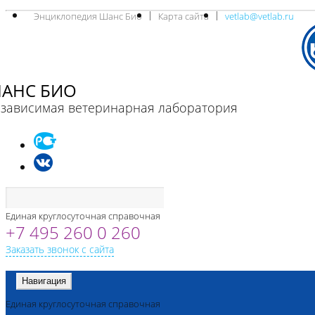
Энциклопедия Шанс Био
Карта сайта
vetlab@vetlab.ru
АНС БИО
зависимая ветеринарная лаборатория
Единая круглосуточная справочная
+7 495 260 0 260
Заказать звонок с сайта
Навигация
Единая круглосуточная справочная