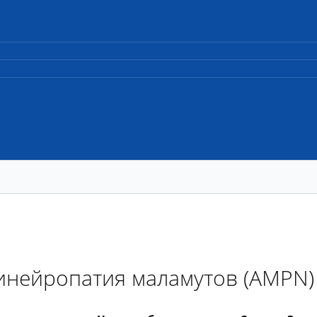
инейропатия маламутов (AMPN)