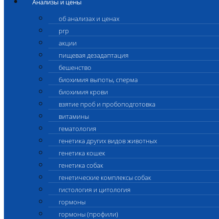
Анализы и цены
об анализах и ценах
prp
акции
пищевая дезадаптация
бешенство
биохимия выпоты, сперма
биохимия крови
взятие проб и пробоподготовка
витамины
гематология
генетика других видов животных
генетика кошек
генетика собак
генетические комплексы собак
гистология и цитология
гормоны
гормоны (профили)