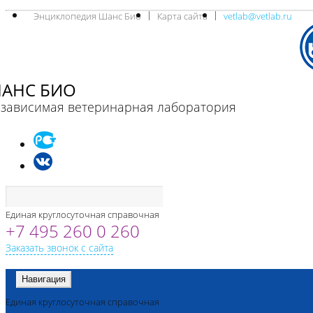
Энциклопедия Шанс Био
Карта сайта
vetlab@vetlab.ru
АНС БИО
зависимая ветеринарная лаборатория
Единая круглосуточная справочная
+7 495 260 0 260
Заказать звонок с сайта
Навигация
Единая круглосуточная справочная