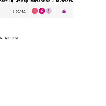
ресс
Ед. измер.
Материалы
Заказать
I
X
C
1 исслед.
давления.