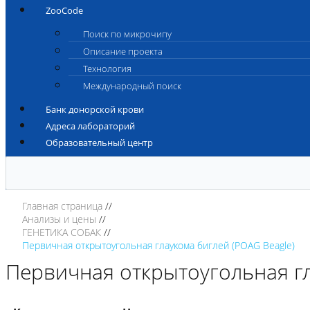
ZooCode
Поиск по микрочипу
Описание проекта
Технология
Международный поиск
Банк донорской крови
Адреса лабораторий
Образовательный центр
Главная страница
Анализы и цены
ГЕНЕТИКА СОБАК
Первичная открытоугольная глаукома биглей (POAG Beagle)
Первичная открытоугольная гл