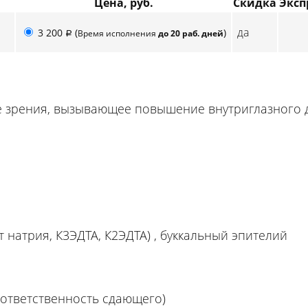
Цена, руб.
Скидка
Эксп
да
3 200
(
)
Время исполнения
до 20 раб. дней
p
е зрения, вызывающее повышение внутриглазного 
т натрия, К3ЭДТА, К2ЭДТА) , буккальный эпителий
д ответственность сдающего)