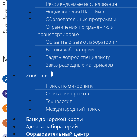
Effects of IV and ICV hypocretin-1 (orexin A) in
Рекомендуемые исследования
hypocretin receptor-2 gene mutated narcoleptic
Энциклопедия Шанс Био
dogs and IV hypocretin-1 replacement therapy in a
Образовательные программы
hypocretin-ligand-deficient narcoleptic dog. // Sleep
Ограничения по хранению и
26:953-9, 2003.
транспортировке
Оставить отзыв о лаборатории
Бланки лаборатории
Материал
Задать вопрос специалисту
Заказ расходных материалов
ZooCode
A
Мазок в пробирку со средой Кери-Блера
Поиск по микрочипу
B
Описание проекта
Мазок в пробирку со средой Эймса (Стюарта)
Технология
Смывы со слизистых в пробирку Эппендорфа (с
E
Международный поиск
физраствором 0.5 мл)
Банк донорской крови
F
Кал в контейнере с ложечкой
Адреса лабораторий
Образовательный центр