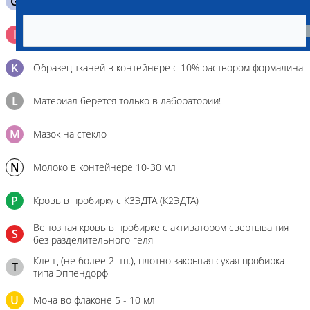
G
Содержимое желудка 10-30 мл
Кровь 2-3 мл. на фильтр-бумаге, высушенная для
I
генетических исследований
K
Образец тканей в контейнере с 10% раствором формалина
L
Материал берется только в лаборатории!
M
Мазок на стекло
N
Молоко в контейнере 10-30 мл
P
Кровь в пробирку с К3ЭДТА (К2ЭДТА)
Венозная кровь в пробирке с активатором свертывания
S
без разделительного геля
Клещ (не более 2 шт.), плотно закрытая сухая пробирка
T
типа Эппендорф
U
Моча во флаконе 5 - 10 мл