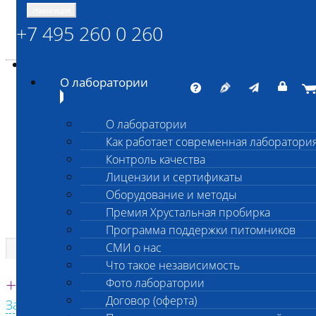
Навигация
+7 495 260 0 260
Энциклопедия Шанс Био
Карта сайта
vetlab@vetlab.ru
О лаборатории
О лаборатории
Как работает современная лаборатори
ШАНС БИО
Контроль качества
Независимая ветеринарная лаборатория
Лицензии и сертификаты
Оборудование и методы
Премия Хрустальная пробирка
Программа поддержки питомников
СМИ о нас
Что такое независимость
Единая круглосуточная справочная
+7 495 260 0 260
Фото лаборатории
Договор (оферта)
Заказать звонок с сайта