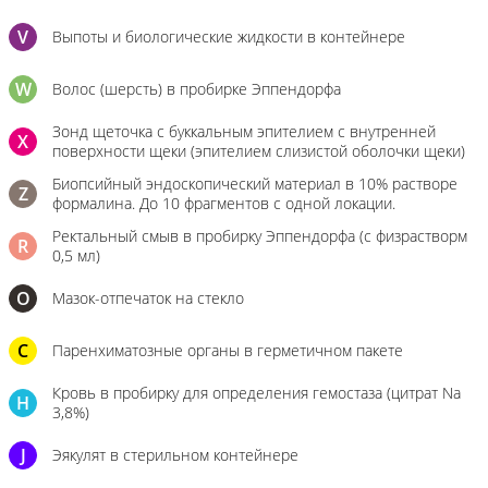
V
Выпоты и биологические жидкости в контейнере
W
Волос (шерсть) в пробирке Эппендорфа
Зонд щеточка с буккальным эпителием с внутренней
X
поверхности щеки (эпителием слизистой оболочки щеки)
Биопсийный эндоскопический материал в 10% растворе
Z
формалина. До 10 фрагментов с одной локации.
Ректальный смыв в пробирку Эппендорфа (с физрастворм
R
0,5 мл)
О
Мазок-отпечаток на стекло
C
Паренхиматозные органы в герметичном пакете
Кровь в пробирку для определения гемостаза (цитрат Na
H
3,8%)
J
Эякулят в стерильном контейнере