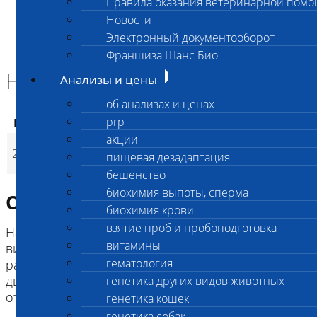
Правила оказания ветеринарной пом
Главная страница
Новости
Анализы и цены
Электронный документооборот
ГЕНЕТИКА СОБАК
Нарколепсия доберманов
Франшиза Шанс Био
Нарколепсия доберманов
Анализы и цены
об анализах и ценах
prp
Код
Наименование услуг
Цена, руб.
акции
Нарколепсия
2918
3 200
(
пищевая дезадаптация
Время исполнени
p
доберманов
бешенство
биохимия выпоты, сперма
Описание исследования
биохимия крови
взятие проб и пробоподготовка
Нарколепсия – заболевание проявляющееся в
витамины
виде ненормальной сонливости днем,
гематология
расстройстве ночного сна с быстрыми глазными
движениями и резком снижении тонуса мышц в
генетика других видов животных
ответ на различные внешние раздражители.
генетика кошек
генетика собак