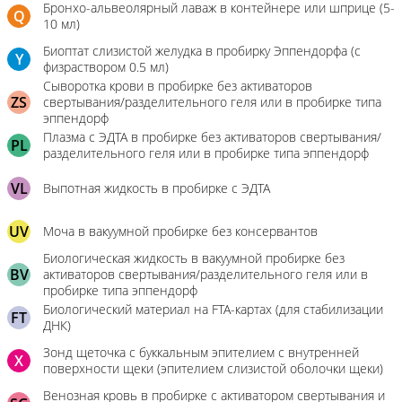
Бронхо-альвеолярный лаваж в контейнере или шприце (5-
Q
10 мл)
Биоптат слизистой желудка в пробирку Эппендорфа (с
Y
физраствором 0.5 мл)
Сыворотка крови в пробирке без активаторов
ZS
свертывания/разделительного геля или в пробирке типа
эппендорф
Плазма с ЭДТА в пробирке без активаторов свертывания/
PL
разделительного геля или в пробирке типа эппендорф
VL
Выпотная жидкость в пробирке с ЭДТА
UV
Моча в вакуумной пробирке без консервантов
Биологическая жидкость в вакуумной пробирке без
BV
активаторов свертывания/разделительного геля или в
пробирке типа эппендорф
Биологический материал на FTA-картах (для стабилизации
FT
ДНК)
Зонд щеточка с буккальным эпителием с внутренней
X
поверхности щеки (эпителием слизистой оболочки щеки)
Венозная кровь в пробирке с активатором свертывания и