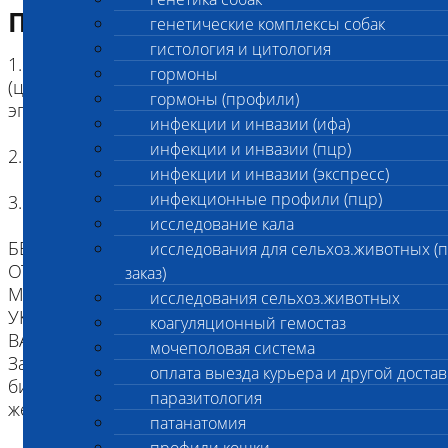
Подготовка к исследованию
генетические комплексы собак
гистология и цитология
1. Кровь (2 мл) в пробирке с антикоагулянтом.
гормоны
(цитрат натрия, К3ЭДТА, К2ЭДТА) , буккальный
гормоны (профили)
эпителий
инфекции и инвазии (ифа)
инфекции и инвазии (пцр)
2. Копия родословной
инфекции и инвазии (экспресс)
инфекционные профили (пцр)
3. Наличие клейма или чипа
исследование кала
БЕЗ ИДЕНТИФИКАЦИИ, МЫ НЕ НЕСЕМ
исследования для сельхоз.животных (
ОТВЕТСТВЕННОСТИ, ЧТО ПРИСЛАННЫЙ
заказ)
МАТЕРИАЛ ПРИНАДЛЕЖИТ ЖИВОТНОМУ
исследования сельхоз.животных
УКАЗАННОМУ В НАПРАВЛЕНИИ.
коагуляционный гемостаз
ВАЖНО для взятия буккального эпителия:
мочеполовая система
За два часа до проведения процедуры взятия
оплата выезда курьера и другой достав
биоматериала животное следует не кормить,
паразитология
желательна изоляция от других животных.
патанатомия