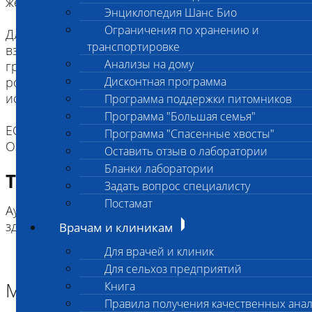
желательна изоляция от других животных.
Энциклопедия Шанс Био
Ограничения по хранению и
Для щенков и котят как минимум за два часа до
транспортировке
взятия биоматериала надо исключить кормление
Анализы на дому
грудным молоком. Рекомендуется промыть
ротовую полость водой (для удобства можно
Дисконтная программа
использовать шприц).
Программа поддержки питомников
Программа "Большая семья"
ЕСЛИ ВЫ ДОСТАВЛЯЕТЕ ТОЛЬКО МАТЕРИАЛ,
Программа "Спасенные хвосты"
Оставить отзыв о лаборатории
Бланки лаборатории
Требование к биоматериалу
Задать вопрос специалисту
Постамат
Аутосомно-рецессивный тип наследования (NN –
Врачам и клиникам
Для врачей и клиник
Для сельхоз предприятий
Материал
Книга
Правила получения качественных ана