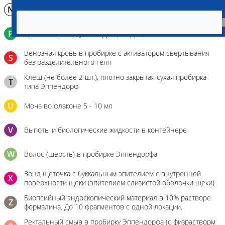
N
Молоко в контейнере 10-30 мл
P
Кровь в пробирку с К3ЭДТА (К2ЭДТА)
Венозная кровь в пробирке с активатором свертывания
S
без разделительного геля
Клещ (не более 2 шт.), плотно закрытая сухая пробирка
T
типа Эппендорф
U
Моча во флаконе 5 - 10 мл
V
Выпоты и биологические жидкости в контейнере
W
Волос (шерсть) в пробирке Эппендорфа
Зонд щеточка с буккальным эпителием с внутренней
X
поверхности щеки (эпителием слизистой оболочки щеки)
Биопсийный эндоскопический материал в 10% растворе
Z
формалина. До 10 фрагментов с одной локации.
Ректальный смыв в пробирку Эппендорфа (с физрастворм