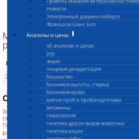
Правила оказания ветеринарной пом
Главная страница
Новости
Анализы и цены
Электронный документооборот
ГЕНЕТИКА СОБАК
Мультифокальная ретинопатия (CMR1)
Франшиза Шанс Био
Мультифокальная
Анализы и цены
ретинопатия (CMR1)
об анализах и ценах
prp
акции
Код
Наименование услуг
Цена, руб.
пищевая дезадаптация
Мультифокальная
2888
бешенство
3 200
(
Время исполнени
p
ретинопатия (CMR1)
биохимия выпоты, сперма
биохимия крови
Описание исследования
взятие проб и пробоподготовка
витамины
Заболевание связано с изменениями сетчатки
гематология
глаза и, как правило, не влияет на зрение.
генетика других видов животных
Поражения могут исчезнуть, при негативном
генетика кошек
развитии заболевания развивается
генетика собак