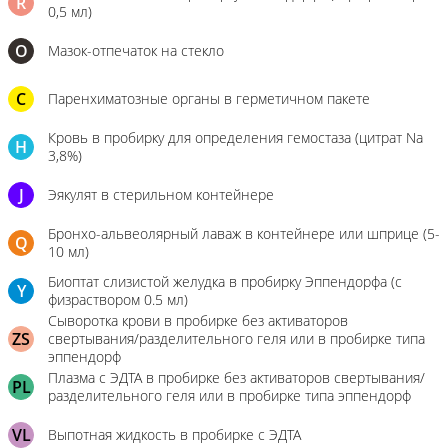
R
0,5 мл)
О
Мазок-отпечаток на стекло
C
Паренхиматозные органы в герметичном пакете
Кровь в пробирку для определения гемостаза (цитрат Na
H
3,8%)
J
Эякулят в стерильном контейнере
Бронхо-альвеолярный лаваж в контейнере или шприце (5-
Q
10 мл)
Биоптат слизистой желудка в пробирку Эппендорфа (с
Y
физраствором 0.5 мл)
Сыворотка крови в пробирке без активаторов
ZS
свертывания/разделительного геля или в пробирке типа
эппендорф
Плазма с ЭДТА в пробирке без активаторов свертывания/
PL
разделительного геля или в пробирке типа эппендорф
VL
Выпотная жидкость в пробирке с ЭДТА