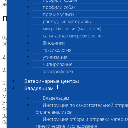
профили кошки
американский булли и миниатюрный бультерьер
профили собак
прочие услуги
Подготовка к исследованию
расходные материалы
микробиология (масс-спек)
1. Кровь (2 мл) в пробирке с антикоагулянтом.
санитарная микробиология
(цитрат натрия, К3ЭДТА, К2ЭДТА) , буккальный
!!!новинки
эпителий
токсикология
2. Копия родословной
утилизация
чипирование
3. Наличие клейма или чипа
электрофорез
Ветеринарные центры
БЕЗ ИДЕНТИФИКАЦИИ, МЫ НЕ НЕСЕМ
Владельцам
ОТВЕТСТВЕННОСТИ, ЧТО ПРИСЛАННЫЙ
МАТЕРИАЛ ПРИНАДЛЕЖИТ ЖИВОТНОМУ
Владельцам
УКАЗАННОМУ В НАПРАВЛЕНИИ.
Инструкция по самостоятельной отпра
ВАЖНО для взятия буккального эпителия:
оплате анализов
За два часа до проведения процедуры взятия
Инструкция отбора и отправки материа
биоматериала животное следует не кормить,
генетические исследования