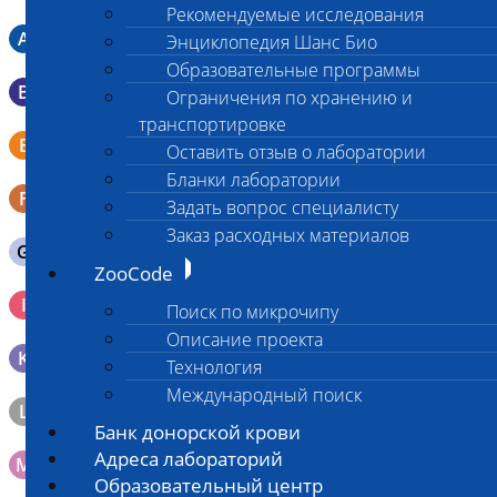
Рекомендуемые исследования
A
Мазок в пробирку со средой Кери-Блера
Энциклопедия Шанс Био
Образовательные программы
B
Мазок в пробирку со средой Эймса (Стюарта)
Ограничения по хранению и
транспортировке
Смывы со слизистых в пробирку Эппендорфа (с
E
Оставить отзыв о лаборатории
физраствором 0.5 мл)
Бланки лаборатории
F
Кал в контейнере с ложечкой
Задать вопрос специалисту
Заказ расходных материалов
G
Содержимое желудка 10-30 мл
ZooCode
Кровь 2-3 мл. на фильтр-бумаге, высушенная для
I
Поиск по микрочипу
генетических исследований
Описание проекта
K
Образец тканей в контейнере с 10% раствором формалина
Технология
Международный поиск
L
Материал берется только в лаборатории!
Банк донорской крови
Адреса лабораторий
M
Мазок на стекло
Образовательный центр