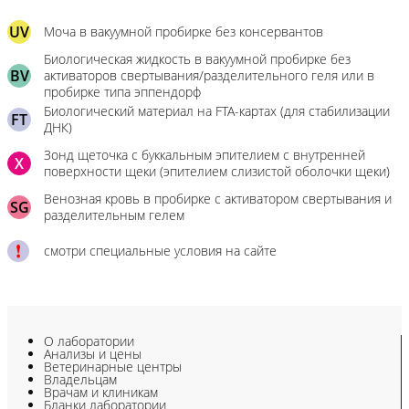
UV
Моча в вакуумной пробирке без консервантов
Биологическая жидкость в вакуумной пробирке без
BV
активаторов свертывания/разделительного геля или в
пробирке типа эппендорф
Биологический материал на FTA-картах (для стабилизации
FT
ДНК)
Зонд щеточка с буккальным эпителием с внутренней
X
поверхности щеки (эпителием слизистой оболочки щеки)
Венозная кровь в пробирке с активатором свертывания и
SG
разделительным гелем
смотри специальные условия на сайте
О лаборатории
Анализы и цены
Ветеринарные центры
Владельцам
Врачам и клиникам
Бланки лаборатории