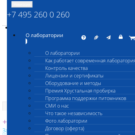
Навигация
+7 495 260 0 260
Энциклопедия Шанс Био
Карта сайта
vetlab@vetlab.ru
О лаборатории
О лаборатории
Как работает современная лаборатори
ШАНС БИО
Контроль качества
Независимая ветеринарная лаборатория
Лицензии и сертификаты
Оборудование и методы
Премия Хрустальная пробирка
Программа поддержки питомников
СМИ о нас
Что такое независимость
Единая круглосуточная справочная
+7 495 260 0 260
Фото лаборатории
Договор (оферта)
Заказать звонок с сайта