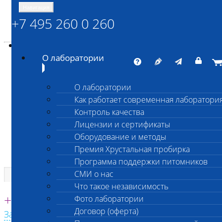
Навигация
+7 495 260 0 260
Энциклопедия Шанс Био
Карта сайта
vetlab@vetlab.ru
О лаборатории
О лаборатории
Как работает современная лаборатори
ШАНС БИО
Контроль качества
Независимая ветеринарная лаборатория
Лицензии и сертификаты
Оборудование и методы
Премия Хрустальная пробирка
Программа поддержки питомников
СМИ о нас
Что такое независимость
Единая круглосуточная справочная
+7 495 260 0 260
Фото лаборатории
Договор (оферта)
Заказать звонок с сайта