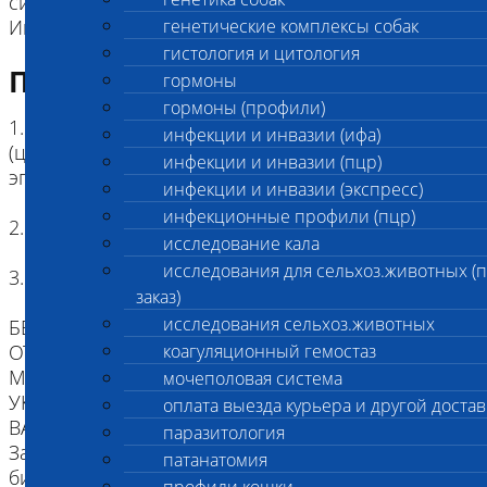
системы.
Имеет рецессивный тип наследования.
генетические комплексы собак
гистология и цитология
Подготовка к исследованию
гормоны
гормоны (профили)
1. Кровь (2 мл) в пробирке с антикоагулянтом.
инфекции и инвазии (ифа)
(цитрат натрия, К3ЭДТА, К2ЭДТА) , буккальный
инфекции и инвазии (пцр)
эпителий
инфекции и инвазии (экспресс)
инфекционные профили (пцр)
2. Копия родословной
исследование кала
исследования для сельхоз.животных (
3. Наличие клейма или чипа
заказ)
исследования сельхоз.животных
БЕЗ ИДЕНТИФИКАЦИИ, МЫ НЕ НЕСЕМ
ОТВЕТСТВЕННОСТИ, ЧТО ПРИСЛАННЫЙ
коагуляционный гемостаз
МАТЕРИАЛ ПРИНАДЛЕЖИТ ЖИВОТНОМУ
мочеполовая система
УКАЗАННОМУ В НАПРАВЛЕНИИ.
оплата выезда курьера и другой достав
ВАЖНО для взятия буккального эпителия:
паразитология
За два часа до проведения процедуры взятия
патанатомия
биоматериала животное следует не кормить,