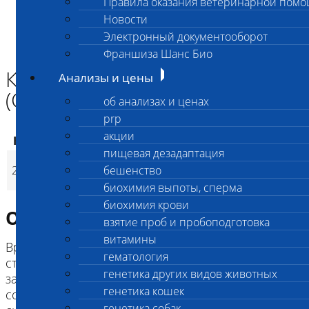
Правила оказания ветеринарной пом
Главная страница
Новости
Анализы и цены
Электронный документооборот
ГЕНЕТИКА СОБАК
Куриная слепота бриаров (CSNB)
Франшиза Шанс Био
Куриная слепота бриаров
Анализы и цены
(CSNB)
об анализах и ценах
prp
акции
Код
Наименование услуг
Цена, руб.
пищевая дезадаптация
Куриная слепота
2923
бешенство
3 200
(
Время исполнени
p
бриаров (CSNB)
биохимия выпоты, сперма
биохимия крови
Описание исследования
взятие проб и пробоподготовка
витамины
Врожденная "куриная слепота" (врожденная
гематология
стационарная ночная слепота) - наследственное
генетика других видов животных
заболевание собак породы бриар,
генетика кошек
сопровождающееся нарушениями зрительной
генетика собак