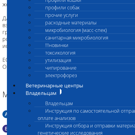
профили кошки
желательна изоляция от других животных.
профили собак
прочие услуги
Для щенков и котят как минимум за два часа до
расходные материалы
взятия биоматериала надо исключить кормление
микробиология (масс-спек)
грудным молоком. Рекомендуется промыть
санитарная микробиология
ротовую полость водой (для удобства можно
!!!новинки
использовать шприц).
токсикология
ЕСЛИ ВЫ ДОСТАВЛЯЕТЕ ТОЛЬКО МАТЕРИАЛ,
утилизация
ОЗНАКОМТЕСЬ С ИНСТРУКЦИЕЙ
чипирование
электрофорез
Ветеринарные центры
Материал
Владельцам
Владельцам
Инструкция по самостоятельной отпра
A
Мазок в пробирку со средой Кери-Блера
оплате анализов
Инструкция отбора и отправки материа
B
Мазок в пробирку со средой Эймса (Стюарта)
генетические исследования