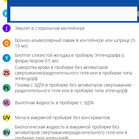
Кровь в пробирку для определения гемостаза (цитрат Na
H
3,8%)
J
Эякулят в стерильном контейнере
Бронхо-альвеолярный лаваж в контейнере или шприце (5-
Q
10 мл)
Биоптат слизистой желудка в пробирку Эппендорфа (с
Y
физраствором 0.5 мл)
Сыворотка крови в пробирке без активаторов
ZS
свертывания/разделительного геля или в пробирке типа
эппендорф
Плазма с ЭДТА в пробирке без активаторов свертывания/
PL
разделительного геля или в пробирке типа эппендорф
VL
Выпотная жидкость в пробирке с ЭДТА
UV
Моча в вакуумной пробирке без консервантов
Биологическая жидкость в вакуумной пробирке без
BV
активаторов свертывания/разделительного геля или в
пробирке типа эппендорф