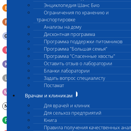
Энциклопедия Шанс Био
Смывы со слизистых в пробирку Эппендорфа (с
E
физраствором 0.5 мл)
Ограничения по хранению и
транспортировке
F
Кал в контейнере с ложечкой
Анализы на дому
Дисконтная программа
G
Содержимое желудка 10-30 мл
Программа поддержки питомников
Кровь 2-3 мл. на фильтр-бумаге, высушенная для
Программа "Большая семья"
I
генетических исследований
Программа "Спасенные хвосты"
Оставить отзыв о лаборатории
K
Образец тканей в контейнере с 10% раствором формалина
Бланки лаборатории
L
Задать вопрос специалисту
Материал берется только в лаборатории!
Постамат
M
Мазок на стекло
Врачам и клиникам
Для врачей и клиник
N
Молоко в контейнере 10-30 мл
Для сельхоз предприятий
P
Книга
Кровь в пробирку с К3ЭДТА (К2ЭДТА)
Правила получения качественных ана