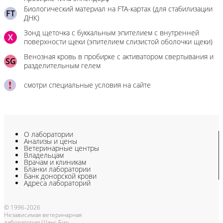
Биологический материал на FTA-картах (для стабилизации
FT
ДНК)
Зонд щеточка с буккальным эпителием с внутренней
X
поверхности щеки (эпителием слизистой оболочки щеки)
Венозная кровь в пробирке с активатором свертывания и
SG
разделительным гелем
смотри специальные условия на сайте
О лаборатории
Анализы и цены
Ветеринарные центры
Владельцам
Врачам и клиникам
Бланки лаборатории
Банк донорской крови
Адреса лабораторий
© 1996-2026
Независимая ветеринарная
лаборатория Шанс Био