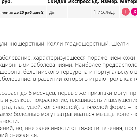
 руб.
Скидка
Экспресс
Ед. измер.
Матер
I
X
да
1 исслед.
)
олнения
до 20 раб. дней
 длинношерстный, Колли гладкошерстный, Шелти
аболевание, характеризующееся поражением кожи
екционными заболеваниями. Наиболее предрасполо
ушерона, бельгийского тервурена и португальскую в
болевание, в развитии которого играют роль как г
озраст до 6 месяцев, первые же признаки могут про
 и узелков, покраснение, плешивость и шелушение
рта, глаз, ушей, конечностей), в тяжелой форме –
Также болезнью могут затрагиваться мышцы конечно
вности.
ний, но, вне зависимости от тяжести течения, пос
ний снижается.