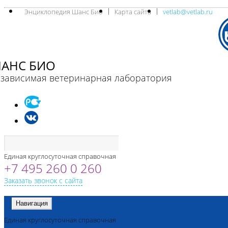
Энциклопедия Шанс Био
Карта сайта
vetlab@vetlab.ru
АНС БИО
зависимая ветеринарная лаборатория
Единая круглосуточная справочная
+7 495 260 0 260
Заказать звонок с сайта
Навигация
Единая круглосуточная справочная