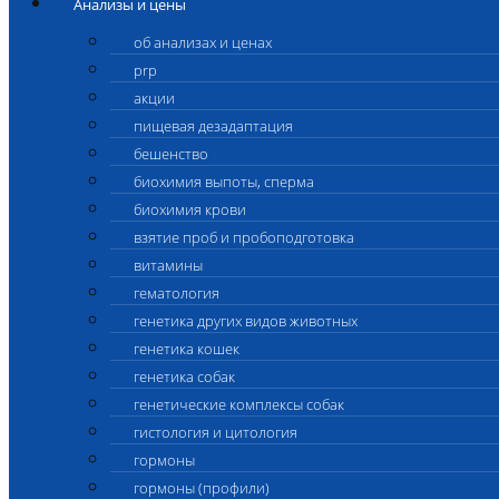
Анализы и цены
об анализах и ценах
prp
акции
пищевая дезадаптация
бешенство
биохимия выпоты, сперма
биохимия крови
взятие проб и пробоподготовка
витамины
гематология
генетика других видов животных
генетика кошек
генетика собак
генетические комплексы собак
гистология и цитология
гормоны
гормоны (профили)