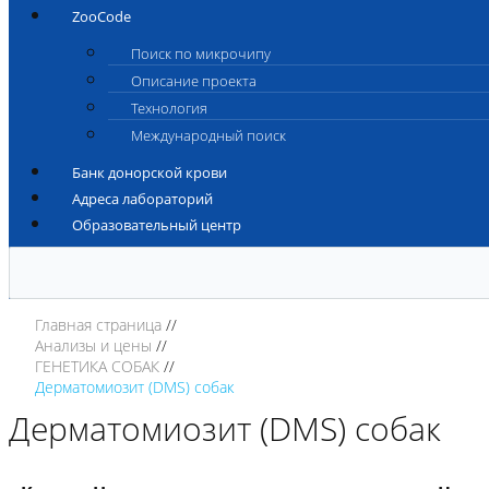
ZooCode
Поиск по микрочипу
Описание проекта
Технология
Международный поиск
Банк донорской крови
Адреса лабораторий
Образовательный центр
Главная страница
Анализы и цены
ГЕНЕТИКА СОБАК
Дерматомиозит (DMS) собак
Дерматомиозит (DMS) собак