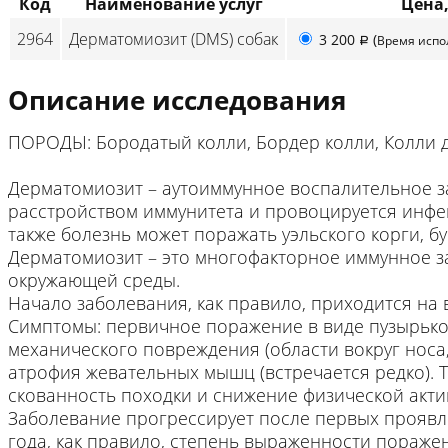
Код
Наименование услуг
Цена,
2964
Дерматомиозит (DMS) собак
3 200
(
Время исп
p
Описание исследования
ПОРОДЫ: Бородатый колли, Бордер колли, Колли
Дерматомиозит – аутоиммунное воспалительное з
расстройством иммунитета и провоцируется инф
также болезнь может поражать уэльского корги, б
Дерматомиозит – это многофакторное иммунное за
окружающей среды.
Начало заболевания, как правило, приходится на в
Симптомы: первичное поражение в виде пузырьков
механического повреждения (области вокруг носа, 
атрофия жевательных мышц (встречается редко). 
скованность походки и снижение физической акти
Заболевание прогрессирует после первых проявле
года, как правило, степень выраженности пораже