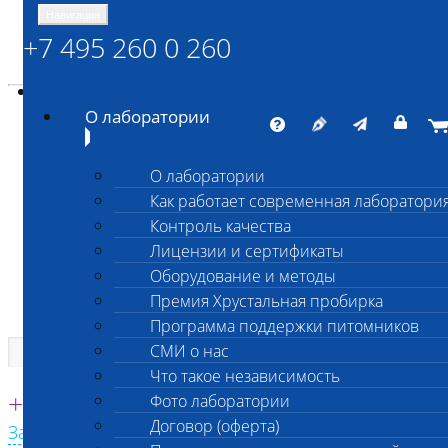
Навигация
+7 495 260 0 260
Энциклопедия Шанс Био
Карта сайта
vetlab@vetlab.ru
О лаборатории
О лаборатории
Как работает современная лаборатори
ШАНС БИО
Контроль качества
Независимая ветеринарная лаборатория
Лицензии и сертификаты
Оборудование и методы
Премия Хрустальная пробирка
Программа поддержки питомников
СМИ о нас
Что такое независимость
Единая круглосуточная справочная
+7 495 260 0 260
Фото лаборатории
Договор (оферта)
Заказать звонок с сайта