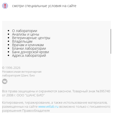
смотри специальные условия на сайте
О лаборатории
Анализы и цены
Ветеринарные центры
Владельцам
Врачам и клиникам
Бланки лаборатории
Банк донорской крови
Адреса лабораторий
© 1996-2026
Независимая ветеринарная
лаборатория Шанс Био
Все права защищены и охраняются законом. Товарный знак №395740
от 2008 г. ООО "ШАНС БИО"
Копирование, тиражирование, а также использование материалов,
размещенных на сайте
www.vetlab.ru
возможно только с письменного
разрешения Правообладателя