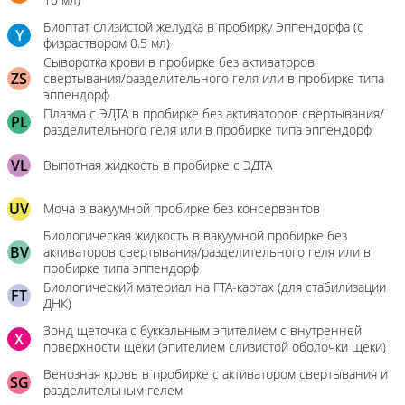
Биоптат слизистой желудка в пробирку Эппендорфа (с
Y
физраствором 0.5 мл)
Сыворотка крови в пробирке без активаторов
ZS
свертывания/разделительного геля или в пробирке типа
эппендорф
Плазма с ЭДТА в пробирке без активаторов свертывания/
PL
разделительного геля или в пробирке типа эппендорф
VL
Выпотная жидкость в пробирке с ЭДТА
UV
Моча в вакуумной пробирке без консервантов
Биологическая жидкость в вакуумной пробирке без
BV
активаторов свертывания/разделительного геля или в
пробирке типа эппендорф
Биологический материал на FTA-картах (для стабилизации
FT
ДНК)
Зонд щеточка с буккальным эпителием с внутренней
X
поверхности щеки (эпителием слизистой оболочки щеки)
Венозная кровь в пробирке с активатором свертывания и
SG
разделительным гелем