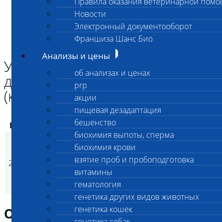
Правила оказания ветеринарной пом
Главная страница
Новости
Анализы и цены
Электронный документооборот
ГЕНЕТИКА КОШЕК
Установление родства дополнительная проба (котенок, кот,
Франшиза Шанс Био
кошка)
Анализы и цены
Установление родства
об анализах и ценах
дополнительная проба
prp
(котенок, кот, кошка)
акции
пищевая дезадаптация
бешенство
Код
Наименование услуг
Цена, руб.
биохимия выпоты, сперма
Установление
биохимия крови
родства
взятие проб и пробоподготовка
2597
дополнительная
3 100
(
Время исполнени
p
витамины
проба (котенок, кот,
гематология
кошка)
генетика других видов животных
генетика кошек
Описание исследования
генетика собак