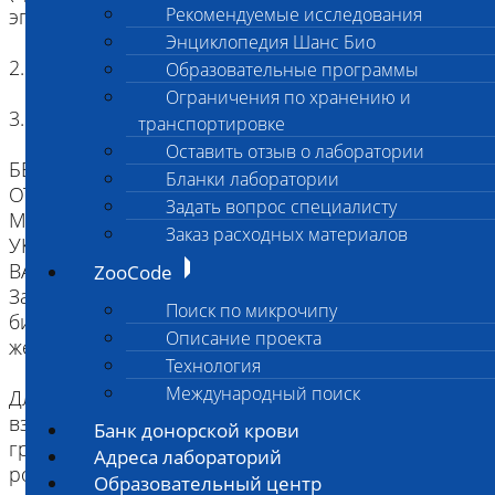
Рекомендуемые исследования
эпителий
Энциклопедия Шанс Био
2. Копия родословной
Образовательные программы
Ограничения по хранению и
3. Наличие клейма или чипа
транспортировке
Оставить отзыв о лаборатории
БЕЗ ИДЕНТИФИКАЦИИ, МЫ НЕ НЕСЕМ
Бланки лаборатории
ОТВЕТСТВЕННОСТИ, ЧТО ПРИСЛАННЫЙ
Задать вопрос специалисту
МАТЕРИАЛ ПРИНАДЛЕЖИТ ЖИВОТНОМУ
Заказ расходных материалов
УКАЗАННОМУ В НАПРАВЛЕНИИ.
ВАЖНО для взятия буккального эпителия:
ZooCode
За два часа до проведения процедуры взятия
Поиск по микрочипу
биоматериала животное следует не кормить,
Описание проекта
желательна изоляция от других животных.
Технология
Международный поиск
Для щенков и котят как минимум за два часа до
взятия биоматериала надо исключить кормление
Банк донорской крови
грудным молоком. Рекомендуется промыть
Адреса лабораторий
ротовую полость водой (для удобства можно
Образовательный центр