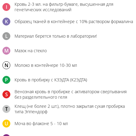
Кровь 2-3 мл. на фильтр-бумаге, высушенная для
I
генетических исследований
K
Образец тканей в контейнере с 10% раствором формалина
L
Материал берется только в лаборатории!
M
Мазок на стекло
N
Молоко в контейнере 10-30 мл
P
Кровь в пробирку с К3ЭДТА (К2ЭДТА)
Венозная кровь в пробирке с активатором свертывания
S
без разделительного геля
Клещ (не более 2 шт.), плотно закрытая сухая пробирка
T
типа Эппендорф
U
Моча во флаконе 5 - 10 мл