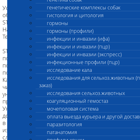
Установление родства проводится по
генетические комплексы собак
общепризнанной системе полиморфных локусов
гистология и цитология
STR (Short Tandem Repeats), рекомендуемых
гормоны
Национальным Институтом Стандартов и
гормоны (профили)
Технологий США.
инфекции и инвазии (ифа)
инфекции и инвазии (пцр)
STR представляют собой некодирующую
инфекции и инвазии (экспресс)
последовательность ДНК, состоящую из
инфекционные профили (пцр)
повторяющихся от 5 до 40 раз коротких
исследование кала
последовательностей из 3-6 нуклеотидов (букв).
исследования для сельхоз.животных (
Каждый из 14 локусов содержит собственное
заказ)
число повторов, сочетание которых в комплексе
исследования сельхоз.животных
уникально для каждого животного и
представляет собой генетический профиль.
коагуляционный гемостаз
Уникальность генетического профиля
мочеполовая система
достигается за счет естественной изменчивости
оплата выезда курьера и другой достав
в ряду поколений при которой происходит
паразитология
изменение числа повторов. Вероятность
патанатомия
случайного совпадения генетических профилей у