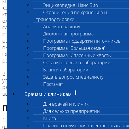
кто из двух братьев реально является отцом
Энциклопедия Шанс Био
котенка), или родителями и их детьми (например,
Ограничения по хранению и
кто является реальным отцом котенка: его
транспортировке
ожидаемый отец или дед по родословной) -
Анализы на дому
следует помнить, что в этом случае, несмотря на
статистическую высокую достоверность,
Дисконтная программа
результат подтверждения родства может
Программа поддержки питомников
оказаться недостоверным в силу высокой
Программа "Большая семья"
генетической близости братьев/сестер и их
Программа "Спасенные хвосты"
родителей.
Оставить отзыв о лаборатории
Бланки лаборатории
В этих случаях мы не рекомендуем проводить
Задать вопрос специалисту
установление генетического родства, т.к. его
Постамат
результат при технической достоверности может
ввести в заблуждение.
Врачам и клиникам
Для врачей и клиник
Подготовка к исследованию
Для сельхоз предприятий
Книга
1. Кровь (2 мл) в пробирке с антикоагулянтом.
Правила получения качественных ана
(цитрат натрия, К3ЭДТА, К2ЭДТА) , буккальный