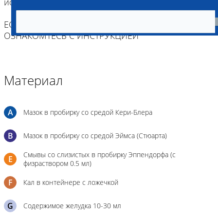
использовать шприц).
ЕСЛИ ВЫ ДОСТАВЛЯЕТЕ ТОЛЬКО МАТЕРИАЛ,
ОЗНАКОМТЕСЬ С ИНСТРУКЦИЕЙ
Материал
A
Мазок в пробирку со средой Кери-Блера
B
Мазок в пробирку со средой Эймса (Стюарта)
Смывы со слизистых в пробирку Эппендорфа (с
E
физраствором 0.5 мл)
F
Кал в контейнере с ложечкой
G
Содержимое желудка 10-30 мл