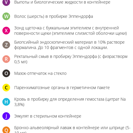
V
Выпоты и биологические жидкости в контейнере
W
Волос (шерсть) в пробирке Эппендорфа
Зонд щеточка с буккальным эпителием с внутренней
X
поверхности щеки (эпителием слизистой оболочки щеки)
Биопсийный эндоскопический материал в 10% растворе
Z
формалина. До 10 фрагментов с одной локации.
Ректальный смыв в пробирку Эппендорфа (с физрастворм
R
0,5 мл)
О
Мазок-отпечаток на стекло
C
Паренхиматозные органы в герметичном пакете
Кровь в пробирку для определения гемостаза (цитрат Na
H
3,8%)
J
Эякулят в стерильном контейнере
Бронхо-альвеолярный лаваж в контейнере или шприце (5-
Q
10 мл)