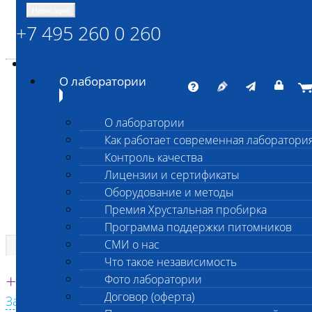
Навигация
+7 495 260 0 260
Энциклопедия Шанс Био
Карта сайта
vetlab@vetlab.ru
О лаборатории
О лаборатории
Как работает современная лаборатори
ШАНС БИО
Контроль качества
Независимая ветеринарная лаборатория
Лицензии и сертификаты
Оборудование и методы
Премия Хрустальная пробирка
Программа поддержки питомников
СМИ о нас
Что такое независимость
Единая круглосуточная справочная
+7 495 260 0 260
Фото лаборатории
Договор (оферта)
Заказать звонок с сайта