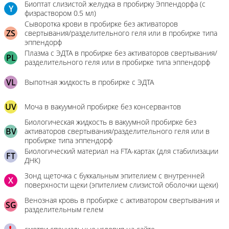
Биоптат слизистой желудка в пробирку Эппендорфа (с
Y
физраствором 0.5 мл)
Сыворотка крови в пробирке без активаторов
ZS
свертывания/разделительного геля или в пробирке типа
эппендорф
Плазма с ЭДТА в пробирке без активаторов свертывания/
PL
разделительного геля или в пробирке типа эппендорф
VL
Выпотная жидкость в пробирке с ЭДТА
UV
Моча в вакуумной пробирке без консервантов
Биологическая жидкость в вакуумной пробирке без
BV
активаторов свертывания/разделительного геля или в
пробирке типа эппендорф
Биологический материал на FTA-картах (для стабилизации
FT
ДНК)
Зонд щеточка с буккальным эпителием с внутренней
X
поверхности щеки (эпителием слизистой оболочки щеки)
Венозная кровь в пробирке с активатором свертывания и
SG
разделительным гелем