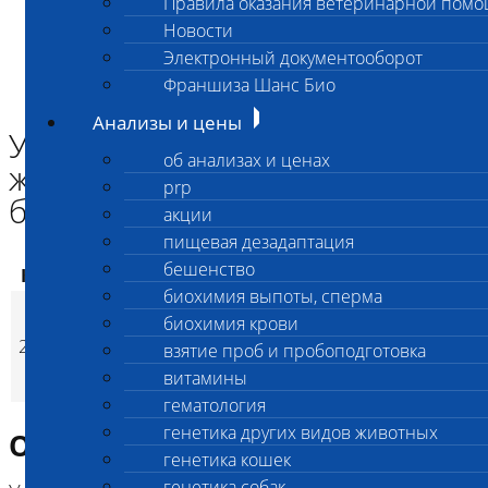
Правила оказания ветеринарной пом
Главная страница
Новости
Анализы и цены
Электронный документооборот
ГЕНЕТИКА КОШЕК
Установление родства 2 животных (котенок + кот, мать
Франшиза Шанс Био
бесплатно)
Анализы и цены
Установление родства 2
об анализах и ценах
животных (котенок + кот, мать
prp
бесплатно)
акции
пищевая дезадаптация
бешенство
Код
Наименование услуг
Цена, руб.
биохимия выпоты, сперма
Установление
биохимия крови
родства 2 животных
2596
7 000
(
взятие проб и пробоподготовка
Время исполнени
p
(котенок + кот, мать
витамины
бесплатно)
гематология
генетика других видов животных
Описание исследования
генетика кошек
генетика собак