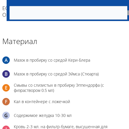
ЕСЛИ ВЫ ДОСТАВЛЯЕТЕ ТОЛЬКО МАТЕРИАЛ,
ОЗНАКОМТЕСЬ С ИНСТРУКЦИЕЙ
Материал
A
Мазок в пробирку со средой Кери-Блера
B
Мазок в пробирку со средой Эймса (Стюарта)
Смывы со слизистых в пробирку Эппендорфа (с
E
физраствором 0.5 мл)
F
Кал в контейнере с ложечкой
G
Содержимое желудка 10-30 мл
Кровь 2-3 мл. на фильтр-бумаге, высушенная для