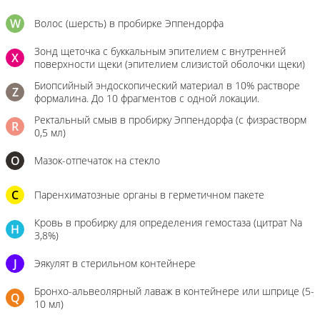
W
Волос (шерсть) в пробирке Эппендорфа
Зонд щеточка с буккальным эпителием с внутренней
X
поверхности щеки (эпителием слизистой оболочки щеки)
Биопсийный эндоскопический материал в 10% растворе
Z
формалина. До 10 фрагментов с одной локации.
Ректальный смыв в пробирку Эппендорфа (с физрастворм
R
0,5 мл)
О
Мазок-отпечаток на стекло
C
Паренхиматозные органы в герметичном пакете
Кровь в пробирку для определения гемостаза (цитрат Na
H
3,8%)
J
Эякулят в стерильном контейнере
Бронхо-альвеолярный лаваж в контейнере или шприце (5-
Q
10 мл)