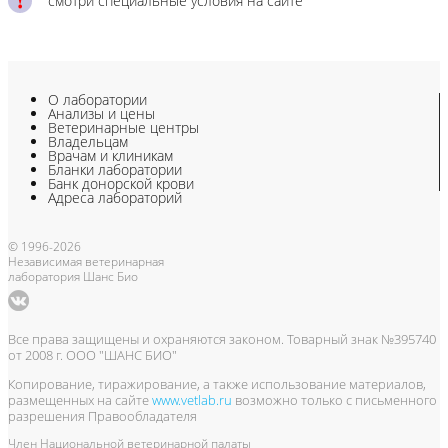
смотри специальные условия на сайте
О лаборатории
Анализы и цены
Ветеринарные центры
Владельцам
Врачам и клиникам
Бланки лаборатории
Банк донорской крови
Адреса лабораторий
© 1996-2026
Независимая ветеринарная
лаборатория Шанс Био
Все права защищены и охраняются законом. Товарный знак №395740
от 2008 г. ООО "ШАНС БИО"
Копирование, тиражирование, а также использование материалов,
размещенных на сайте
www.vetlab.ru
возможно только с письменного
разрешения Правообладателя
Член Национальной ветеринарной палаты