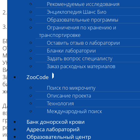
Рекомендуемые исследования
2. Копия родословной
Энциклопедия Шанс Био
Образовательные программы
3. Наличие клейма или чипа
Ограничения по хранению и
транспортировке
БЕЗ ИДЕНТИФИКАЦИИ, МЫ НЕ НЕСЕМ
Оставить отзыв о лаборатории
ОТВЕТСТВЕННОСТИ, ЧТО ПРИСЛАННЫЙ
Бланки лаборатории
МАТЕРИАЛ ПРИНАДЛЕЖИТ ЖИВОТНОМУ
Задать вопрос специалисту
УКАЗАННОМУ В НАПРАВЛЕНИИ.
Заказ расходных материалов
ВАЖНО для взятия буккального эпителия:
За два часа до проведения процедуры взятия
ZooCode
биоматериала животное следует не кормить,
Поиск по микрочипу
желательна изоляция от других животных.
Описание проекта
Технология
Для щенков и котят как минимум за два часа до
Международный поиск
взятия биоматериала надо исключить кормление
грудным молоком. Рекомендуется промыть
Банк донорской крови
ротовую полость водой (для удобства можно
Адреса лабораторий
использовать шприц).
Образовательный центр