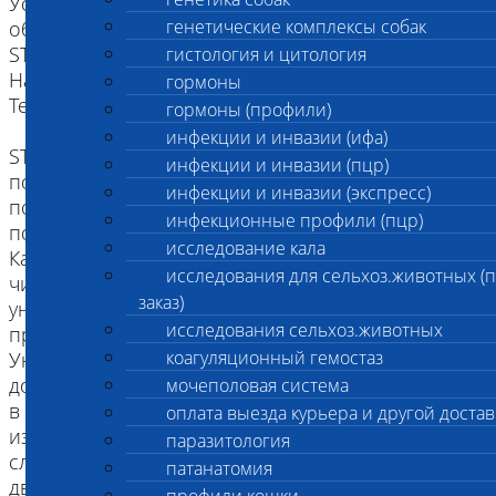
Установление родства проводится по
генетические комплексы собак
общепризнанной системе полиморфных локусов
STR (Short Tandem Repeats), рекомендуемых
гистология и цитология
Национальным Институтом Стандартов и
гормоны
Технологий США.
гормоны (профили)
инфекции и инвазии (ифа)
STR представляют собой некодирующую
инфекции и инвазии (пцр)
последовательность ДНК, состоящую из
инфекции и инвазии (экспресс)
повторяющихся от 5 до 40 раз коротких
инфекционные профили (пцр)
последовательностей из 3-6 нуклеотидов (букв).
исследование кала
Каждый из 14 локусов содержит собственное
исследования для сельхоз.животных (
число повторов, сочетание которых в комплексе
заказ)
уникально для каждого животного и
исследования сельхоз.животных
представляет собой генетический профиль.
коагуляционный гемостаз
Уникальность генетического профиля
достигается за счет естественной изменчивости
мочеполовая система
в ряду поколений при которой происходит
оплата выезда курьера и другой достав
изменение числа повторов. Вероятность
паразитология
случайного совпадения генетических профилей у
патанатомия
двух неродственных кошек составляет менее