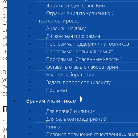
котенка), или родителями и их детьми (например,
Энциклопедия Шанс Био
кто является реальным отцом котенка: его
Ограничения по хранению и
ожидаемый отец или дед по родословной) -
транспортировке
следует помнить, что в этом случае, несмотря на
Анализы на дому
статистическую высокую достоверность,
Дисконтная программа
результат подтверждения родства может
оказаться недостоверным в силу высокой
Программа поддержки питомников
генетической близости братьев/сестер и их
Программа "Большая семья"
родителей.
Программа "Спасенные хвосты"
Оставить отзыв о лаборатории
В этих случаях мы не рекомендуем проводить
Бланки лаборатории
установление генетического родства, т.к. его
Задать вопрос специалисту
результат при технической достоверности может
Постамат
ввести в заблуждение.
Врачам и клиникам
Подготовка к исследованию
Для врачей и клиник
Для сельхоз предприятий
1. Кровь (2 мл) в пробирке с антикоагулянтом.
Книга
(цитрат натрия, К3ЭДТА, К2ЭДТА) или Буккальный
Правила получения качественных ана
эпителий