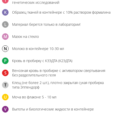
I
генетических исследований
K
Образец тканей в контейнере с 10% раствором формалина
L
Материал берется только в лаборатории!
M
Мазок на стекло
N
Молоко в контейнере 10-30 мл
P
Кровь в пробирку с К3ЭДТА (К2ЭДТА)
Венозная кровь в пробирке с активатором свертывания
S
без разделительного геля
Клещ (не более 2 шт.), плотно закрытая сухая пробирка
T
типа Эппендорф
U
Моча во флаконе 5 - 10 мл
V
Выпоты и биологические жидкости в контейнере