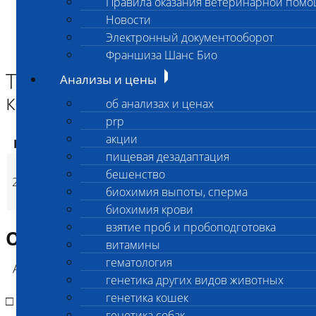
Правила оказания ветеринарной пом
Главная страница
Новости
Анализы и цены
Электронный документооборот
ГЕНЕТИКА КОШЕК
Тест на наследование окраса кошек (1 окрас)
Франшиза Шанс Био
Тест на наследование окраса
Анализы и цены
кошек (1 окрас)
об анализах и ценах
prp
акции
Код
Наименование услуг
Цена, руб.
пищевая дезадаптация
Тест на наследование
бешенство
2836
окраса кошек (1
2 400
(
Время исполнени
p
биохимия выпоты, сперма
окрас)
биохимия крови
взятие проб и пробоподготовка
Описание исследования
витамины
гематология
А (агути/нонагути)
генетика других видов животных
генетика кошек
□ b (шоколад, коричневый)
генетика собак