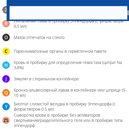
Биопсийный эндоскопический материал в 10% растворе
Z
формалина. До 10 фрагментов с одной локации.
Ректальный смыв в пробирку Эппендорфа (с физрастворм
R
0,5 мл)
О
Мазок-отпечаток на стекло
C
Паренхиматозные органы в герметичном пакете
Кровь в пробирку для определения гемостаза (цитрат Na
H
3,8%)
J
Эякулят в стерильном контейнере
Бронхо-альвеолярный лаваж в контейнере или шприце (5-
Q
10 мл)
Биоптат слизистой желудка в пробирку Эппендорфа (с
Y
физраствором 0.5 мл)
Сыворотка крови в пробирке без активаторов
ZS
свертывания/разделительного геля или в пробирке типа
эппендорф