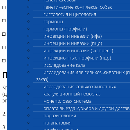
□ bl (циннамон)
генетические комплексы собак
гистология и цитология
□ D (ослабление окраса)
гормоны
гормоны (профили)
□ Сs (сиамский колор-пойнт)
инфекции и инвазии (ифа)
инфекции и инвазии (пцр)
□ Сb (бурманский колор-пойнт)
инфекции и инвазии (экспресс)
инфекционные профили (пцр)
□ E (амбер для норвежских лесных кошек)
исследование кала
исследования для сельхоз.животных (
Подготовка к исследованию
заказ)
исследования сельхоз.животных
Кровь (2 мл) в пробирке с антикоагулянтом.
(цитрат натрия, К3ЭДТА, К2ЭДТА) , буккальный
коагуляционный гемостаз
эпителий
мочеполовая система
оплата выезда курьера и другой достав
2. Копия родословной
паразитология
патанатомия
3. Наличие клейма или чипа