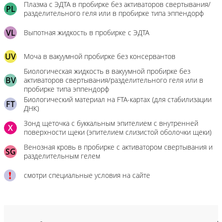
Плазма с ЭДТА в пробирке без активаторов свертывания/
PL
разделительного геля или в пробирке типа эппендорф
VL
Выпотная жидкость в пробирке с ЭДТА
UV
Моча в вакуумной пробирке без консервантов
Биологическая жидкость в вакуумной пробирке без
BV
активаторов свертывания/разделительного геля или в
пробирке типа эппендорф
Биологический материал на FTA-картах (для стабилизации
FT
ДНК)
Зонд щеточка с буккальным эпителием с внутренней
X
поверхности щеки (эпителием слизистой оболочки щеки)
Венозная кровь в пробирке с активатором свертывания и
SG
разделительным гелем
смотри специальные условия на сайте