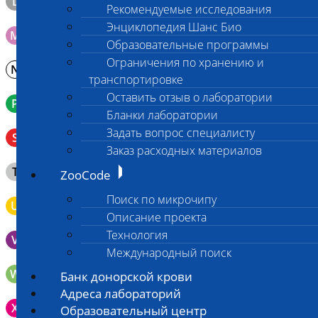
L
Материал берется только в лаборатории!
Рекомендуемые исследования
Энциклопедия Шанс Био
M
Мазок на стекло
Образовательные программы
Ограничения по хранению и
N
Молоко в контейнере 10-30 мл
транспортировке
Оставить отзыв о лаборатории
P
Кровь в пробирку с К3ЭДТА (К2ЭДТА)
Бланки лаборатории
Венозная кровь в пробирке с активатором свертывания
Задать вопрос специалисту
S
без разделительного геля
Заказ расходных материалов
Клещ (не более 2 шт.), плотно закрытая сухая пробирка
T
ZooCode
типа Эппендорф
Поиск по микрочипу
U
Моча во флаконе 5 - 10 мл
Описание проекта
Технология
V
Выпоты и биологические жидкости в контейнере
Международный поиск
W
Волос (шерсть) в пробирке Эппендорфа
Банк донорской крови
Адреса лабораторий
Зонд щеточка с буккальным эпителием с внутренней
X
Образовательный центр
поверхности щеки (эпителием слизистой оболочки щеки)