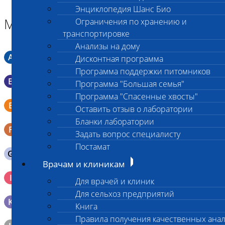
Энциклопедия Шанс Био
Материал
Ограничения по хранению и
транспортировке
Анализы на дому
A
Мазок в пробирку со средой Кери-Блера
Дисконтная программа
Программа поддержки питомников
B
Мазок в пробирку со средой Эймса (Стюарта)
Программа "Большая семья"
Программа "Спасенные хвосты"
Смывы со слизистых в пробирку Эппендорфа (с
E
Оставить отзыв о лаборатории
физраствором 0.5 мл)
Бланки лаборатории
F
Кал в контейнере с ложечкой
Задать вопрос специалисту
Постамат
G
Содержимое желудка 10-30 мл
Врачам и клиникам
Кровь 2-3 мл. на фильтр-бумаге, высушенная для
I
Для врачей и клиник
генетических исследований
Для сельхоз предприятий
K
Образец тканей в контейнере с 10% раствором формалина
Книга
Правила получения качественных ана