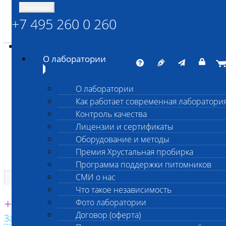
Навигация
+7 495 260 0 260
Энциклопедия Шанс Био
Карта сайта
vetlab@vetlab.ru
О лаборатории
О лаборатории
Как работает современная лаборатори
ШАНС БИО
Контроль качества
Независимая ветеринарная лаборатория
Лицензии и сертификаты
Оборудование и методы
Премия Хрустальная пробирка
Программа поддержки питомников
СМИ о нас
Что такое независимость
Единая круглосуточная справочная
+7 495 260 0 260
Фото лаборатории
Договор (оферта)
Заказать звонок с сайта