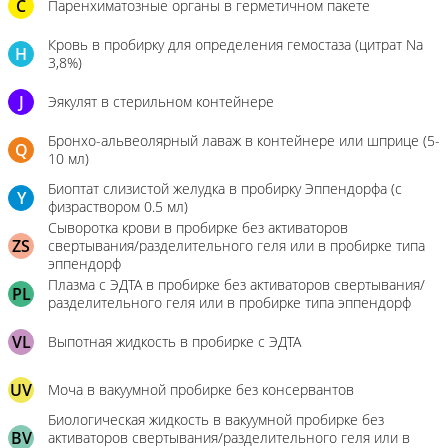
C
Паренхиматозные органы в герметичном пакете
Кровь в пробирку для определения гемостаза (цитрат Na
H
3,8%)
J
Эякулят в стерильном контейнере
Бронхо-альвеолярный лаваж в контейнере или шприце (5-
Q
10 мл)
Биоптат слизистой желудка в пробирку Эппендорфа (с
Y
физраствором 0.5 мл)
Сыворотка крови в пробирке без активаторов
ZS
свертывания/разделительного геля или в пробирке типа
эппендорф
Плазма с ЭДТА в пробирке без активаторов свертывания/
PL
разделительного геля или в пробирке типа эппендорф
VL
Выпотная жидкость в пробирке с ЭДТА
UV
Моча в вакуумной пробирке без консервантов
Биологическая жидкость в вакуумной пробирке без
BV
активаторов свертывания/разделительного геля или в