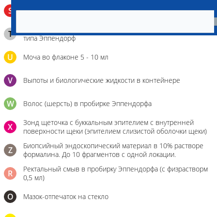
Венозная кровь в пробирке с активатором свертывания
S
без разделительного геля
Клещ (не более 2 шт.), плотно закрытая сухая пробирка
T
типа Эппендорф
U
Моча во флаконе 5 - 10 мл
V
Выпоты и биологические жидкости в контейнере
W
Волос (шерсть) в пробирке Эппендорфа
Зонд щеточка с буккальным эпителием с внутренней
X
поверхности щеки (эпителием слизистой оболочки щеки)
Биопсийный эндоскопический материал в 10% растворе
Z
формалина. До 10 фрагментов с одной локации.
Ректальный смыв в пробирку Эппендорфа (с физрастворм
R
0,5 мл)
О
Мазок-отпечаток на стекло