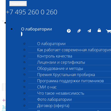
Навигация
+7 495 260 0 260
Энциклопедия Шанс Био
Карта сайта
vetlab@vetlab.ru
О лаборатории
О лаборатории
Как работает современная лаборатори
ШАНС БИО
Контроль качества
Независимая ветеринарная лаборатория
Лицензии и сертификаты
Оборудование и методы
Премия Хрустальная пробирка
Программа поддержки питомников
СМИ о нас
Что такое независимость
Единая круглосуточная справочная
+7 495 260 0 260
Фото лаборатории
Договор (оферта)
Заказать звонок с сайта