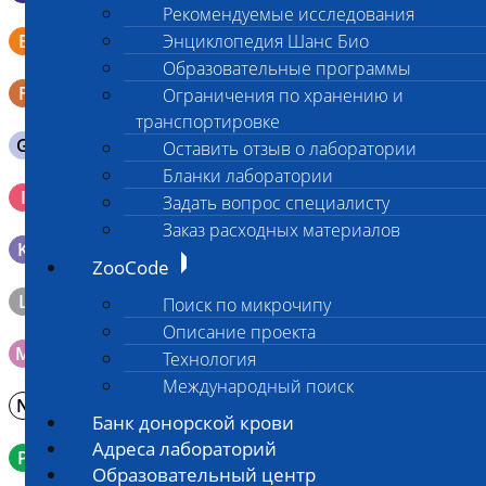
Рекомендуемые исследования
Смывы со слизистых в пробирку Эппендорфа (с
E
Энциклопедия Шанс Био
физраствором 0.5 мл)
Образовательные программы
F
Кал в контейнере с ложечкой
Ограничения по хранению и
транспортировке
G
Содержимое желудка 10-30 мл
Оставить отзыв о лаборатории
Бланки лаборатории
Кровь 2-3 мл. на фильтр-бумаге, высушенная для
I
Задать вопрос специалисту
генетических исследований
Заказ расходных материалов
K
Образец тканей в контейнере с 10% раствором формалина
ZooCode
L
Материал берется только в лаборатории!
Поиск по микрочипу
Описание проекта
M
Мазок на стекло
Технология
Международный поиск
N
Молоко в контейнере 10-30 мл
Банк донорской крови
Адреса лабораторий
P
Кровь в пробирку с К3ЭДТА (К2ЭДТА)
Образовательный центр