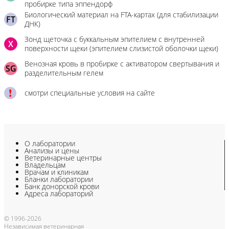
пробирке типа эппендорф
Биологический материал на FTA-картах (для стабилизации
FT
ДНК)
Зонд щеточка с буккальным эпителием с внутренней
X
поверхности щеки (эпителием слизистой оболочки щеки)
Венозная кровь в пробирке с активатором свертывания и
SG
разделительным гелем
смотри специальные условия на сайте
О лаборатории
Анализы и цены
Ветеринарные центры
Владельцам
Врачам и клиникам
Бланки лаборатории
Банк донорской крови
Адреса лабораторий
© 1996-2026
Независимая ветеринарная