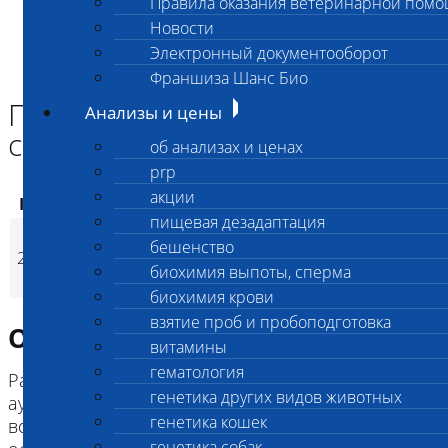
Правила оказания ветеринарной пом
Главная страница
Новости
Анализы и цены
Электронный документооборот
ГЕНЕТИКА КОШЕК
Прогрессирующая атрофия сетчатки персов (PRA-pd)
Франшиза Шанс Био
Прогрессирующая атрофия
Анализы и цены
сетчатки персов (PRA-pd)
об анализах и ценах
prp
акции
Код
Наименование услуг
Цена, руб.
пищевая дезадаптация
Прогрессирующая
бешенство
2958
атрофия сетчатки
2 400
(
Время исполнени
p
биохимия выпоты, сперма
персов (PRA-pd)
биохимия крови
взятие проб и пробоподготовка
Описание исследования
витамины
гематология
Ранняя форма атрофии сетчатки, имеющая
генетика других видов животных
аутосомно-рецессивный тип наследования. В
генетика кошек
возрасте двух-трех недель можно наблюдать
генетика собак