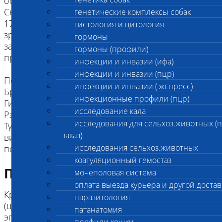
ослабление световых рефлексов зрачков.
Сначала теряется ночное зрение, к возрасту 16-
генетические комплексы собак
17 недель происходит почти полная потеря
гистология и цитология
зрения. PRA-pd не лечится, развитие
гормоны
заболевания нельзя замедлить или
гормоны (профили)
предотвратить.
инфекции и инвазии (ифа)
инфекции и инвазии (пцр)
Породы: Британская длинношерстная,
инфекции и инвазии (экспресс)
Британская короткошерстная, Бурмилла,
инфекционные профили (пцр)
Гималайская, Персидская, Русская голубая,
исследование кала
Рэгдолл, Священная бирма, Селкирк рекс,
исследования для сельхоз.животных (
Турецкая ангора, Шартрез, Шотландская
заказ)
вислоухая, Экзотическая и родственные персам
исследования сельхоз.животных
пород
коагуляционный гемостаз
Подготовка к исследованию
мочеполовая система
оплата выезда курьера и другой достав
Кровь (2 мл) в пробирке с антикоагулянтом.
паразитология
(цитрат натрия, К3ЭДТА, К2ЭДТА) , буккальный
патанатомия
эпителий