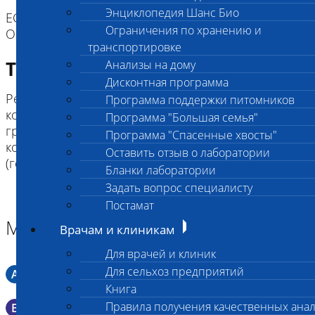
Энциклопедия Шанс Био
ЕСЛИ ВЫ ДОСТАВЛЯЕТЕ ТОЛЬКО МАТЕРИАЛ,
Ограничения по хранению и
ОЗНАКОМТЕСЬ С ИНСТРУКЦИЕЙ
транспортировке
Требование к биоматериалу
Анализы на дому
Дисконтная программа
Результат теста – это определение генотипа,
Программа поддержки питомников
которое позволяет разделить животных на три
Программа "Большая семья"
группы: здоровые (гомозиготы по нормальной
Программа "Спасенные хвосты"
копии гена), носители (гетерозиготы) и больные
Оставить отзыв о лаборатории
(гомозиготы по мутации).
Бланки лаборатории
Задать вопрос специалисту
Постамат
Материал
Врачам и клиникам
Для врачей и клиник
Для сельхоз предприятий
A
Мазок в пробирку со средой Кери-Блера
Книга
Правила получения качественных ана
B
Мазок в пробирку со средой Эймса (Стюарта)