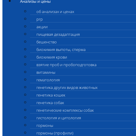
Анализы и цены
об анализах и ценах
prp
акции
пищевая дезадаптация
бешенство
биохимия выпоты, сперма
биохимия крови
взятие проб и пробоподготовка
витамины
гематология
генетика других видов животных
генетика кошек
генетика собак
генетические комплексы собак
гистология и цитология
гормоны
гормоны (профили)