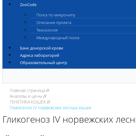
ZooCode
Поиск по микрочипу
Описание проекта
Технология
Международный поиск
Банк донорской крови
Адреса лабораторий
Образовательный центр
Главная страница
Анализы и цены
ГЕНЕТИКА КОШЕК
Гликогеноз IV норвежских лесных кошек
Гликогеноз IV норвежских лес