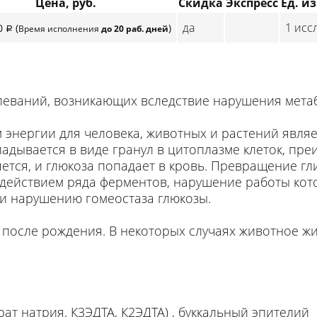
Цена, руб.
Скидка
Экспресс
Ед. и
да
1 исс
0
(
)
Время исполнения
до 20 раб. дней
p
леваний, возникающих вследствие нарушения метаб
энергии для человека, животных и растений являе
ладывается в виде гранул в цитоплазме клеток, пре
тся, и глюкоза попадает в кровь. Превращение гли
действием ряда ферментов, нарушение работы кот
 и нарушению гомеостаза глюкозы.
после рождения. В некоторых случаях животное жи
трат натрия, К3ЭДТА, К2ЭДТА) , буккальный эпителий