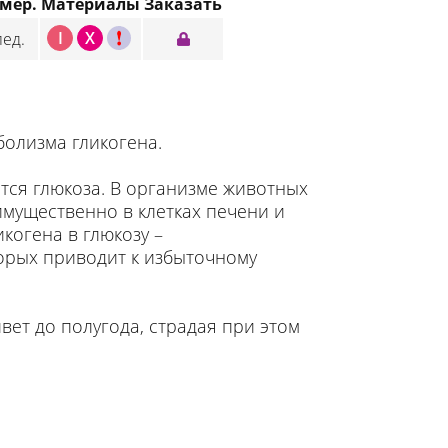
змер.
Материалы
Заказать
I
X
C
лед.
олизма гликогена.
тся глюкоза. В организме животных
имущественно в клетках печени и
когена в глюкозу –
орых приводит к избыточному
вет до полугода, страдая при этом