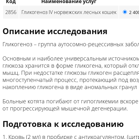
Код
Наименование услуг
2856
Гликогеноз IV норвежских лесных кошек
2 40
Описание исследования
Гликогеноз – группа аутосомно-рецессивных забо
Основным и наиболее универсальным источником 
глюкоза хранится в форме гликогена, который отк
мышц. При недостатке глюкозы гликоген расщепляе
многоступенчатый процесс, протекающий под воз
накоплению гликогена в виде аномальных гранул
Больные котята погибают от гипогликемии вскоре 
от прогрессирующей мышечной дегенерации.
Подготовка к исследованию
1. Кровь (2 мл) в пробирке с антикоагулянтом. (ци