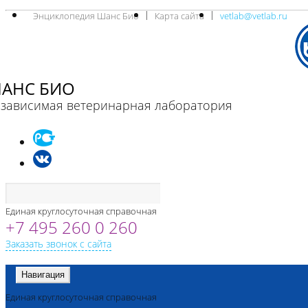
Энциклопедия Шанс Био
Карта сайта
vetlab@vetlab.ru
АНС БИО
зависимая ветеринарная лаборатория
Единая круглосуточная справочная
+7 495 260 0 260
Заказать звонок с сайта
Навигация
Единая круглосуточная справочная