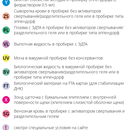
Y
физраствором 0.5 мл)
Сыворотка крови в пробирке без активаторов
ZS
свертывания/разделительного геля или в пробирке типа
эппендорф
Плазма с ЭДТА в пробирке без активаторов свертывания/
PL
разделительного геля или в пробирке типа эппендорф
VL
Выпотная жидкость в пробирке с ЭДТА
UV
Моча в вакуумной пробирке без консервантов
Биологическая жидкость в вакуумной пробирке без
BV
активаторов свертывания/разделительного геля или в
пробирке типа эппендорф
Биологический материал на FTA-картах (для стабилизации
FT
ДНК)
Зонд щеточка с буккальным эпителием с внутренней
X
поверхности щеки (эпителием слизистой оболочки щеки)
Венозная кровь в пробирке с активатором свертывания и
SG
разделительным гелем
смотри специальные условия на сайте