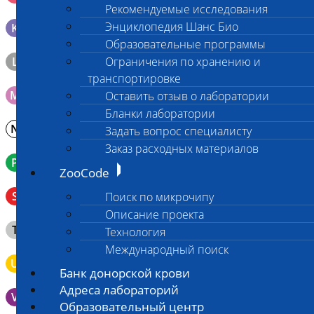
генетических исследований
Рекомендуемые исследования
Энциклопедия Шанс Био
K
Образец тканей в контейнере с 10% раствором формалина
Образовательные программы
L
Ограничения по хранению и
Материал берется только в лаборатории!
транспортировке
M
Мазок на стекло
Оставить отзыв о лаборатории
Бланки лаборатории
N
Молоко в контейнере 10-30 мл
Задать вопрос специалисту
Заказ расходных материалов
P
Кровь в пробирку с К3ЭДТА (К2ЭДТА)
ZooCode
Венозная кровь в пробирке с активатором свертывания
S
Поиск по микрочипу
без разделительного геля
Описание проекта
Клещ (не более 2 шт.), плотно закрытая сухая пробирка
T
Технология
типа Эппендорф
Международный поиск
U
Моча во флаконе 5 - 10 мл
Банк донорской крови
Адреса лабораторий
V
Выпоты и биологические жидкости в контейнере
Образовательный центр