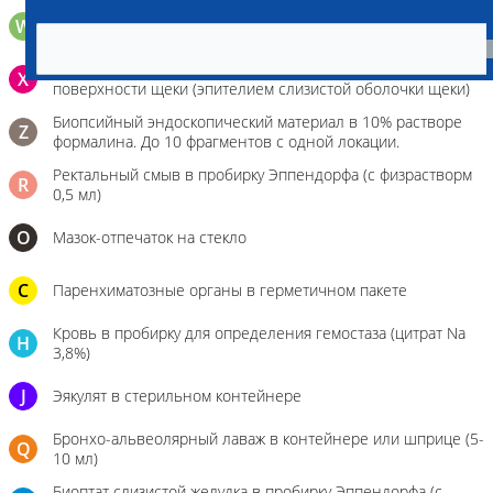
W
Волос (шерсть) в пробирке Эппендорфа
Зонд щеточка с буккальным эпителием с внутренней
X
поверхности щеки (эпителием слизистой оболочки щеки)
Биопсийный эндоскопический материал в 10% растворе
Z
формалина. До 10 фрагментов с одной локации.
Ректальный смыв в пробирку Эппендорфа (с физрастворм
R
0,5 мл)
О
Мазок-отпечаток на стекло
C
Паренхиматозные органы в герметичном пакете
Кровь в пробирку для определения гемостаза (цитрат Na
H
3,8%)
J
Эякулят в стерильном контейнере
Бронхо-альвеолярный лаваж в контейнере или шприце (5-
Q
10 мл)
Биоптат слизистой желудка в пробирку Эппендорфа (с