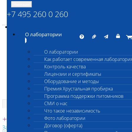
Навигация
+7 495 260 0 260
Энциклопедия Шанс Био
Карта сайта
vetlab@vetlab.ru
О лаборатории
О лаборатории
Как работает современная лаборатори
ШАНС БИО
Контроль качества
Независимая ветеринарная лаборатория
Лицензии и сертификаты
Оборудование и методы
Премия Хрустальная пробирка
Программа поддержки питомников
СМИ о нас
Что такое независимость
Единая круглосуточная справочная
+7 495 260 0 260
Фото лаборатории
Договор (оферта)
Заказать звонок с сайта