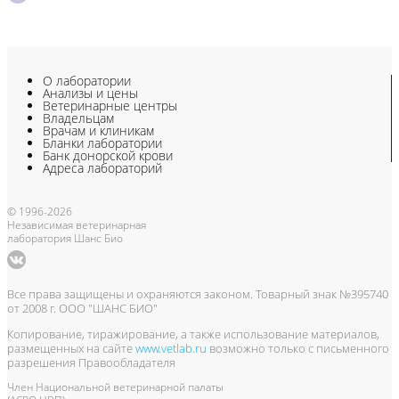
О лаборатории
Анализы и цены
Ветеринарные центры
Владельцам
Врачам и клиникам
Бланки лаборатории
Банк донорской крови
Адреса лабораторий
© 1996-2026
Независимая ветеринарная
лаборатория Шанс Био
Все права защищены и охраняются законом. Товарный знак №395740
от 2008 г. ООО "ШАНС БИО"
Копирование, тиражирование, а также использование материалов,
размещенных на сайте
www.vetlab.ru
возможно только с письменного
разрешения Правообладателя
Член Национальной ветеринарной палаты