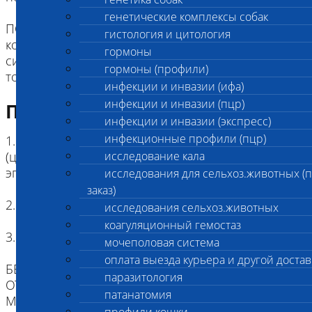
генетические комплексы собак
ПОРОДЫ: бурма, австралийский мист, бомбейская
гистология и цитология
кошка,бурмила,девон-рекс, корниш-рекс,
гормоны
сингапурская кошка(сингапура), сфинкс, тиффани,
гормоны (профили)
тонкинская кошка
инфекции и инвазии (ифа)
инфекции и инвазии (пцр)
Подготовка к исследованию
инфекции и инвазии (экспресс)
инфекционные профили (пцр)
1. Кровь (2 мл) в пробирке с антикоагулянтом.
(цитрат натрия, К3ЭДТА, К2ЭДТА) , буккальный
исследование кала
эпителий
исследования для сельхоз.животных (
заказ)
2. Копия родословной
исследования сельхоз.животных
коагуляционный гемостаз
3. Наличие клейма или чипа
мочеполовая система
оплата выезда курьера и другой достав
БЕЗ ИДЕНТИФИКАЦИИ, МЫ НЕ НЕСЕМ
паразитология
ОТВЕТСТВЕННОСТИ, ЧТО ПРИСЛАННЫЙ
патанатомия
МАТЕРИАЛ ПРИНАДЛЕЖИТ ЖИВОТНОМУ