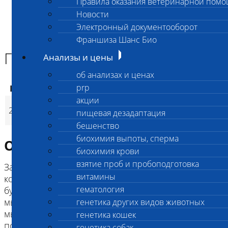
Правила оказания ветеринарной пом
Главная страница
Новости
Анализы и цены
Электронный документооборот
ГЕНЕТИКА КОШЕК
Гипокалиемия бурм (BHК)
Франшиза Шанс Био
Гипокалиемия бурм (BHК)
Анализы и цены
об анализах и ценах
prp
Код
Наименование услуг
Цена, руб.
акции
Гипокалиемия бурм
2896
2 400
(
пищевая дезадаптация
Время исполнени
p
(BHК)
бешенство
биохимия выпоты, сперма
Описание исследования
биохимия крови
взятие проб и пробоподготовка
Заболевание характеризуется низким уровнем
витамины
концентрации ионов калия в сыворотке крови
гематология
бурм. Фенотипически проявляется в виде
мышечной слабости (в первую очередь шейных
генетика других видов животных
мышц), связанной с эпизодической либо
генетика кошек
постоянной гипокалиемией.
генетика собак