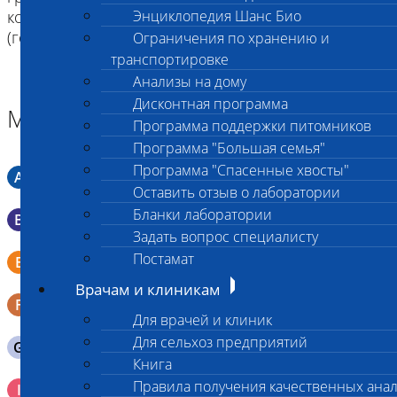
копии гена), носители (гетерозиготы) и больные
Энциклопедия Шанс Био
(гомозиготы по мутации).
Ограничения по хранению и
транспортировке
Анализы на дому
Дисконтная программа
Материал
Программа поддержки питомников
Программа "Большая семья"
Программа "Спасенные хвосты"
A
Мазок в пробирку со средой Кери-Блера
Оставить отзыв о лаборатории
Бланки лаборатории
B
Мазок в пробирку со средой Эймса (Стюарта)
Задать вопрос специалисту
Смывы со слизистых в пробирку Эппендорфа (с
Постамат
E
физраствором 0.5 мл)
Врачам и клиникам
F
Кал в контейнере с ложечкой
Для врачей и клиник
Для сельхоз предприятий
G
Содержимое желудка 10-30 мл
Книга
Кровь 2-3 мл. на фильтр-бумаге, высушенная для
Правила получения качественных ана
I