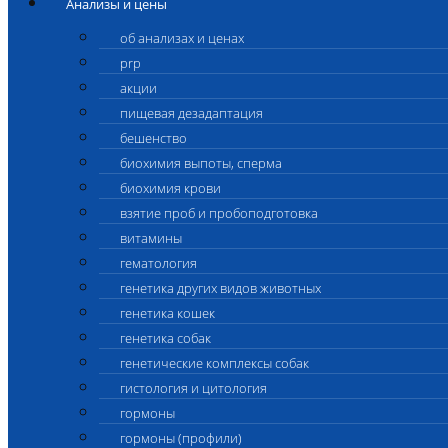
Анализы и цены
об анализах и ценах
prp
акции
пищевая дезадаптация
бешенство
биохимия выпоты, сперма
биохимия крови
взятие проб и пробоподготовка
витамины
гематология
генетика других видов животных
генетика кошек
генетика собак
генетические комплексы собак
гистология и цитология
гормоны
гормоны (профили)