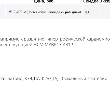
Цена, руб.
Скидка
Эксп
да
2 400
(
)
Время исполнения
до 20 раб. дней
p
напрямую к развитию гипертрофической кардиомиоп
ошек с мутацией HCM MYBPC3 A31P.
трат натрия, К3ЭДТА, К2ЭДТА) , буккальный эпителий