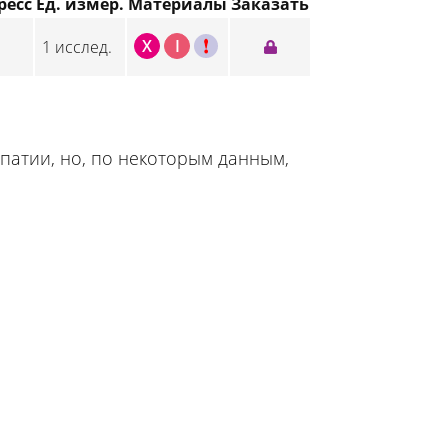
ресс
Ед. измер.
Материалы
Заказать
X
I
C
1 исслед.
атии, но, по некоторым данным,