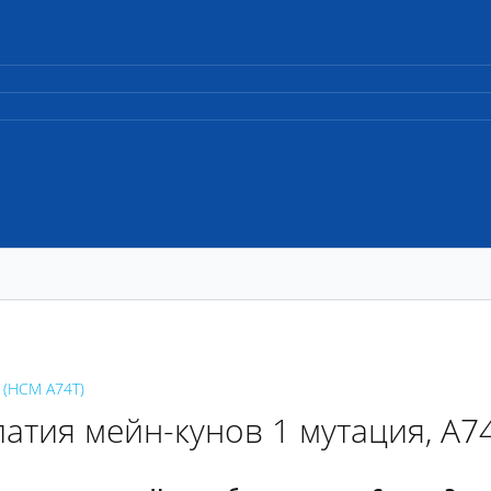
 (HCM A74T)
тия мейн-кунов 1 мутация, A7