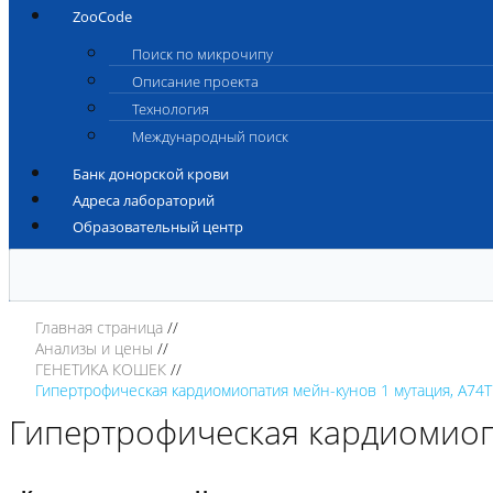
ZooCode
Поиск по микрочипу
Описание проекта
Технология
Международный поиск
Банк донорской крови
Адреса лабораторий
Образовательный центр
Главная страница
Анализы и цены
ГЕНЕТИКА КОШЕК
Гипертрофическая кардиомиопатия мейн-кунов 1 мутация, A74T
Гипертрофическая кардиомиопа