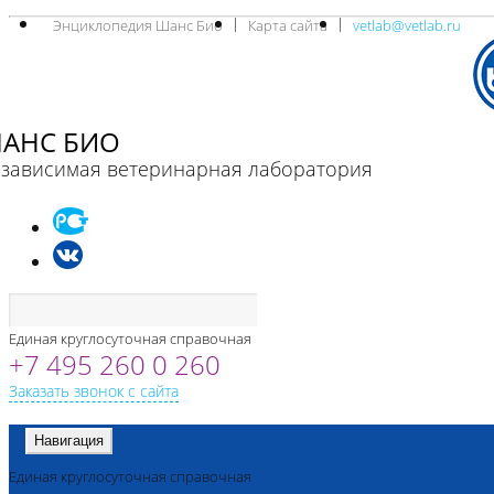
Энциклопедия Шанс Био
Карта сайта
vetlab@vetlab.ru
АНС БИО
зависимая ветеринарная лаборатория
Единая круглосуточная справочная
+7 495 260 0 260
Заказать звонок с сайта
Навигация
Единая круглосуточная справочная