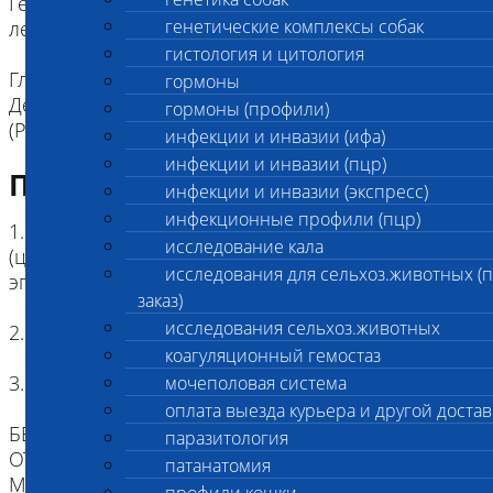
Генетический комплекс для породы норвежская
генетические комплексы собак
лесная кошка:
гистология и цитология
Гликогеноз IV типа (GSD IV) код 2856
гормоны
Дефицит эритроцитарной пируваткиназы кошек
гормоны (профили)
(PK def) код 2857
инфекции и инвазии (ифа)
инфекции и инвазии (пцр)
Подготовка к исследованию
инфекции и инвазии (экспресс)
инфекционные профили (пцр)
1. Кровь (2 мл) в пробирке с антикоагулянтом.
исследование кала
(цитрат натрия, К3ЭДТА, К2ЭДТА) , буккальный
исследования для сельхоз.животных (
эпителий
заказ)
исследования сельхоз.животных
2. Копия родословной
коагуляционный гемостаз
3. Наличие клейма или чипа
мочеполовая система
оплата выезда курьера и другой достав
БЕЗ ИДЕНТИФИКАЦИИ, МЫ НЕ НЕСЕМ
паразитология
ОТВЕТСТВЕННОСТИ, ЧТО ПРИСЛАННЫЙ
патанатомия
МАТЕРИАЛ ПРИНАДЛЕЖИТ ЖИВОТНОМУ