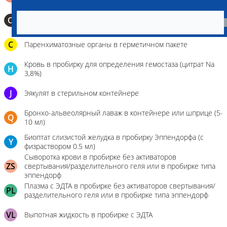
0,5 мл)
О
Мазок-отпечаток на стекло
C
Паренхиматозные органы в герметичном пакете
Кровь в пробирку для определения гемостаза (цитрат Na
H
3,8%)
J
Эякулят в стерильном контейнере
Бронхо-альвеолярный лаваж в контейнере или шприце (5-
Q
10 мл)
Биоптат слизистой желудка в пробирку Эппендорфа (с
Y
физраствором 0.5 мл)
Сыворотка крови в пробирке без активаторов
ZS
свертывания/разделительного геля или в пробирке типа
эппендорф
Плазма с ЭДТА в пробирке без активаторов свертывания/
PL
разделительного геля или в пробирке типа эппендорф
VL
Выпотная жидкость в пробирке с ЭДТА