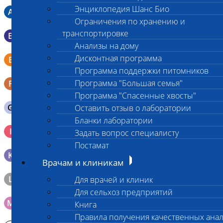
Энциклопедия Шанс Био
A
Мазок в пробирку со средой Кери-Блера
Ограничения по хранению и
транспортировке
B
Мазок в пробирку со средой Эймса (Стюарта)
Анализы на дому
Смывы со слизистых в пробирку Эппендорфа (с
Дисконтная программа
E
физраствором 0.5 мл)
Программа поддержки питомников
Программа "Большая семья"
F
Кал в контейнере с ложечкой
Программа "Спасенные хвосты"
G
Содержимое желудка 10-30 мл
Оставить отзыв о лаборатории
Бланки лаборатории
Кровь 2-3 мл. на фильтр-бумаге, высушенная для
I
Задать вопрос специалисту
генетических исследований
Постамат
K
Образец тканей в контейнере с 10% раствором формалина
Врачам и клиникам
L
Материал берется только в лаборатории!
Для врачей и клиник
Для сельхоз предприятий
M
Мазок на стекло
Книга
Правила получения качественных ана