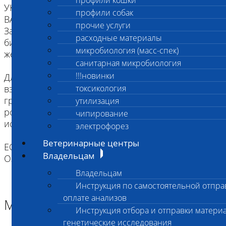
профили кошки
УКАЗАННОМУ В НАПРАВЛЕНИИ.
профили собак
ВАЖНО для взятия буккального эпителия:
прочие услуги
За два часа до проведения процедуры взятия
расходные материалы
биоматериала животное следует не кормить,
микробиология (масс-спек)
желательна изоляция от других животных.
санитарная микробиология
!!!новинки
Для щенков и котят как минимум за два часа до
взятия биоматериала надо исключить кормление
токсикология
грудным молоком. Рекомендуется промыть
утилизация
ротовую полость водой (для удобства можно
чипирование
использовать шприц).
электрофорез
Ветеринарные центры
ЕСЛИ ВЫ ДОСТАВЛЯЕТЕ ТОЛЬКО МАТЕРИАЛ,
Владельцам
ОЗНАКОМЬТЕСЬ С ИНСТРУКЦИЕЙ
Владельцам
Инструкция по самостоятельной отпра
оплате анализов
Материал
Инструкция отбора и отправки материа
генетические исследования