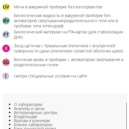
UV
Моча в вакуумной пробирке без консервантов
Биологическая жидкость в вакуумной пробирке без
BV
активаторов свертывания/разделительного геля или в
пробирке типа эппендорф
Биологический материал на FTA-картах (для стабилизации
FT
ДНК)
Зонд щеточка с буккальным эпителием с внутренней
X
поверхности щеки (эпителием слизистой оболочки щеки)
Венозная кровь в пробирке с активатором свертывания и
SG
разделительным гелем
смотри специальные условия на сайте
О лаборатории
Анализы и цены
Ветеринарные центры
Владельцам
Врачам и клиникам
Бланки лаборатории
Банк донорской крови