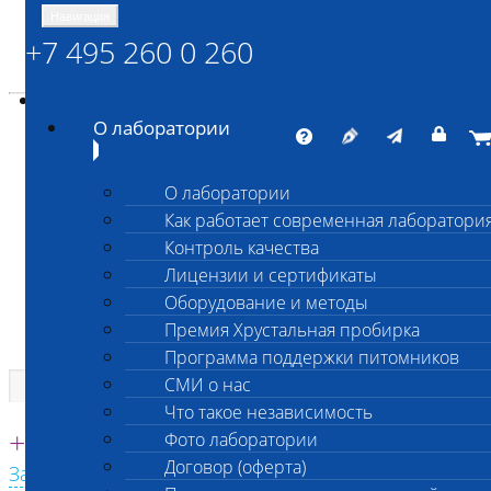
Навигация
+7 495 260 0 260
Энциклопедия Шанс Био
Карта сайта
vetlab@vetlab.ru
О лаборатории
О лаборатории
Как работает современная лаборатори
ШАНС БИО
Контроль качества
Независимая ветеринарная лаборатория
Лицензии и сертификаты
Оборудование и методы
Премия Хрустальная пробирка
Программа поддержки питомников
СМИ о нас
Что такое независимость
Единая круглосуточная справочная
+7 495 260 0 260
Фото лаборатории
Договор (оферта)
Заказать звонок с сайта