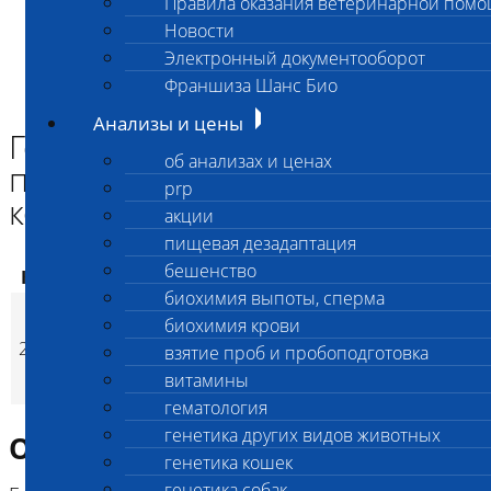
Правила оказания ветеринарной пом
Главная страница
Новости
Анализы и цены
Электронный документооборот
ГЕНЕТИКА КОШЕК
Генетический комплекс для породы норвежская лесная
Франшиза Шанс Био
кошка
Анализы и цены
Генетический комплекс для
об анализах и ценах
породы норвежская лесная
prp
кошка
акции
пищевая дезадаптация
бешенство
Код
Наименование услуг
Цена, руб.
биохимия выпоты, сперма
Генетический
биохимия крови
комплекс для породы
2565
4 100
(
взятие проб и пробоподготовка
Время исполнени
p
норвежская лесная
витамины
кошка
гематология
генетика других видов животных
Описание исследования
генетика кошек
генетика собак