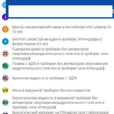
Кровь в пробирку для определения гемостаза (цитрат Na
H
3,8%)
J
Эякулят в стерильном контейнере
Бронхо-альвеолярный лаваж в контейнере или шприце (5-
Q
10 мл)
Биоптат слизистой желудка в пробирку Эппендорфа (с
Y
физраствором 0.5 мл)
Сыворотка крови в пробирке без активаторов
ZS
свертывания/разделительного геля или в пробирке типа
эппендорф
Плазма с ЭДТА в пробирке без активаторов свертывания/
PL
разделительного геля или в пробирке типа эппендорф
VL
Выпотная жидкость в пробирке с ЭДТА
UV
Моча в вакуумной пробирке без консервантов
Биологическая жидкость в вакуумной пробирке без
BV
активаторов свертывания/разделительного геля или в
пробирке типа эппендорф
Биологический материал на FTA-картах (для стабилизации