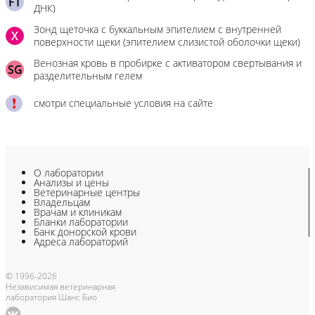
FT
ДНК)
Зонд щеточка с буккальным эпителием с внутренней
X
поверхности щеки (эпителием слизистой оболочки щеки)
Венозная кровь в пробирке с активатором свертывания и
SG
разделительным гелем
смотри специальные условия на сайте
О лаборатории
Анализы и цены
Ветеринарные центры
Владельцам
Врачам и клиникам
Бланки лаборатории
Банк донорской крови
Адреса лабораторий
© 1996-2026
Независимая ветеринарная
лаборатория Шанс Био