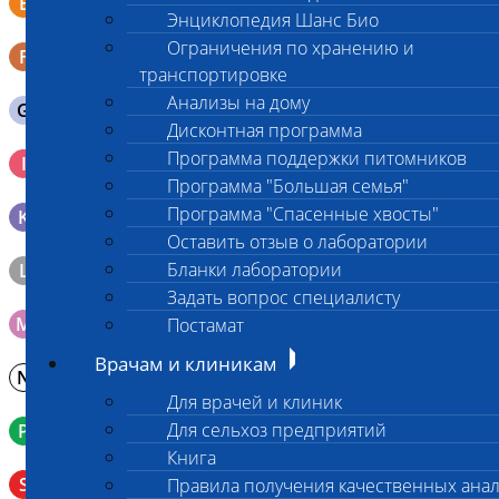
E
физраствором 0.5 мл)
Энциклопедия Шанс Био
Ограничения по хранению и
F
Кал в контейнере с ложечкой
транспортировке
Анализы на дому
G
Содержимое желудка 10-30 мл
Дисконтная программа
Кровь 2-3 мл. на фильтр-бумаге, высушенная для
Программа поддержки питомников
I
генетических исследований
Программа "Большая семья"
Программа "Спасенные хвосты"
K
Образец тканей в контейнере с 10% раствором формалина
Оставить отзыв о лаборатории
Бланки лаборатории
L
Материал берется только в лаборатории!
Задать вопрос специалисту
M
Мазок на стекло
Постамат
Врачам и клиникам
N
Молоко в контейнере 10-30 мл
Для врачей и клиник
Для сельхоз предприятий
P
Кровь в пробирку с К3ЭДТА (К2ЭДТА)
Книга
Венозная кровь в пробирке с активатором свертывания
S
Правила получения качественных ана
без разделительного геля