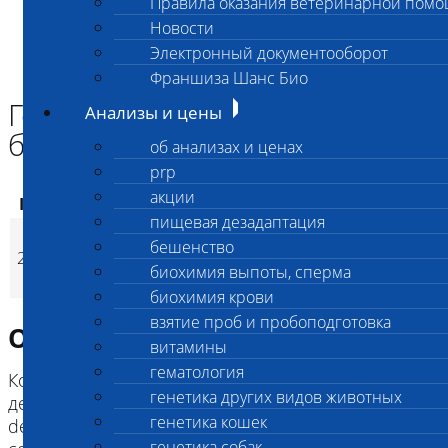
Правила оказания ветеринарной пом
Главная страница
Новости
Анализы и цены
Электронный документооборот
ГЕНЕТИКА КОШЕК
Генетический комплекс для бенгальской кошки
Франшиза Шанс Био
Генетический комплекс для
Анализы и цены
бенгальской кошки
об анализах и ценах
prp
акции
Код
Наименование услуг
Цена, руб.
пищевая дезадаптация
Генетический
бешенство
2760
комплекс для
4 100
(
Время исполнени
p
биохимия выпоты, сперма
бенгальской кошки
биохимия крови
взятие проб и пробоподготовка
Описание исследования
витамины
гематология
Коды исследований в составе комплекса: 2857
генетика других видов животных
дефицит эритроцитарной пируваткиназы (PK
генетика кошек
deficiency), 2733 Прогрессирующая атрофия
генетика собак