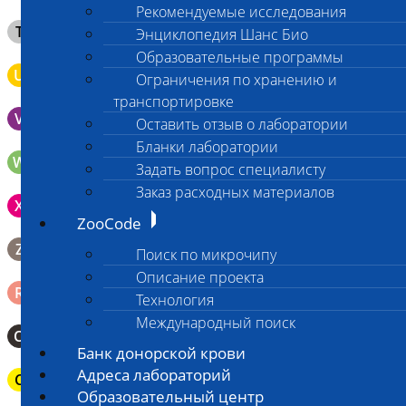
Рекомендуемые исследования
Клещ (не более 2 шт.), плотно закрытая сухая пробирка
T
Энциклопедия Шанс Био
типа Эппендорф
Образовательные программы
U
Моча во флаконе 5 - 10 мл
Ограничения по хранению и
транспортировке
V
Выпоты и биологические жидкости в контейнере
Оставить отзыв о лаборатории
Бланки лаборатории
W
Волос (шерсть) в пробирке Эппендорфа
Задать вопрос специалисту
Заказ расходных материалов
Зонд щеточка с буккальным эпителием с внутренней
X
поверхности щеки (эпителием слизистой оболочки щеки)
ZooCode
Биопсийный эндоскопический материал в 10% растворе
Z
Поиск по микрочипу
формалина. До 10 фрагментов с одной локации.
Описание проекта
Ректальный смыв в пробирку Эппендорфа (с физрастворм
R
Технология
0,5 мл)
Международный поиск
О
Мазок-отпечаток на стекло
Банк донорской крови
Адреса лабораторий
C
Паренхиматозные органы в герметичном пакете
Образовательный центр