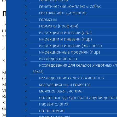
сетчатки бенгалов (b-PRA)
генетические комплексы собак
Подготовка к исследованию
гистология и цитология
гормоны
. Кровь (2 мл) в пробирке с антикоагулянтом.
гормоны (профили)
(цитрат натрия, К3ЭДТА, К2ЭДТА) , буккальный
инфекции и инвазии (ифа)
эпителий
инфекции и инвазии (пцр)
инфекции и инвазии (экспресс)
2. Копия родословной /не обязательно
инфекционные профили (пцр)
исследование кала
3. Наличие клейма или чипа
исследования для сельхоз.животных (
заказ)
БЕЗ ИДЕНТИФИКАЦИИ, МЫ НЕ НЕСЕМ
исследования сельхоз.животных
ОТВЕТСТВЕННОСТИ, ЧТО ПРИСЛАННЫЙ
МАТЕРИАЛ ПРИНАДЛЕЖИТ ЖИВОТНОМУ
коагуляционный гемостаз
УКАЗАННОМУ В НАПРАВЛЕНИИ.
мочеполовая система
ВАЖНО для взятия буккального эпителия:
оплата выезда курьера и другой достав
За два часа до проведения процедуры взятия
паразитология
биоматериала животное следует не кормить,
патанатомия
желательна изоляция от других животных.