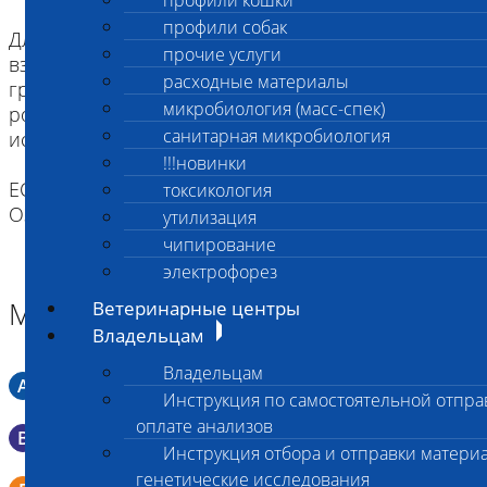
профили кошки
профили собак
Для щенков и котят как минимум за два часа до
прочие услуги
взятия биоматериала надо исключить кормление
расходные материалы
грудным молоком. Рекомендуется промыть
микробиология (масс-спек)
ротовую полость водой (для удобства можно
санитарная микробиология
использовать шприц).
!!!новинки
ЕСЛИ ВЫ ДОСТАВЛЯЕТЕ ТОЛЬКО МАТЕРИАЛ,
токсикология
ОЗНАКОМТЕСЬ С ИНСТРУКЦИЕЙ
утилизация
чипирование
электрофорез
Материал
Ветеринарные центры
Владельцам
Владельцам
A
Мазок в пробирку со средой Кери-Блера
Инструкция по самостоятельной отпра
оплате анализов
B
Мазок в пробирку со средой Эймса (Стюарта)
Инструкция отбора и отправки материа
генетические исследования
Смывы со слизистых в пробирку Эппендорфа (с