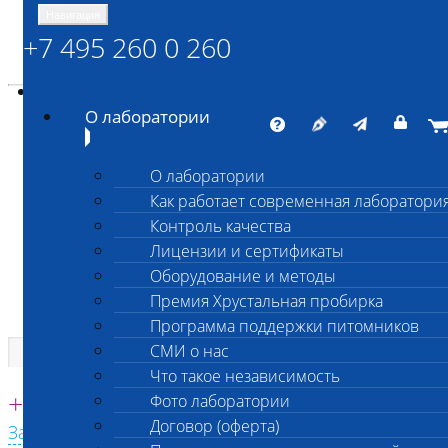
Навигация
+7 495 260 0 260
Энциклопедия Шанс Био
Карта сайта
vetlab@vetlab.ru
О лаборатории
О лаборатории
Как работает современная лаборатори
ШАНС БИО
Контроль качества
Независимая ветеринарная лаборатория
Лицензии и сертификаты
Оборудование и методы
Премия Хрустальная пробирка
Программа поддержки питомников
СМИ о нас
Что такое независимость
Единая круглосуточная справочная
+7 495 260 0 260
Фото лаборатории
Договор (оферта)
Заказать звонок с сайта