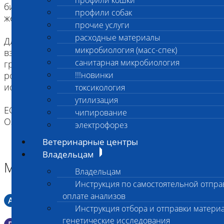
профили кошки
биоматериала животное следует не кормить,
профили собак
желательна изоляция от других животных.
прочие услуги
расходные материалы
Для щенков и котят как минимум за два часа до
микробиология (масс-спек)
взятия биоматериала надо исключить кормление
санитарная микробиология
грудным молоком. Рекомендуется промыть
ротовую полость водой (для удобства можно
!!!новинки
использовать шприц).
токсикология
утилизация
ЕСЛИ ВЫ ДОСТАВЛЯЕТЕ ТОЛЬКО МАТЕРИАЛ,
чипирование
ОЗНАКОМТЕСЬ С ИНСТРУКЦИЕЙ
электрофорез
Ветеринарные центры
Владельцам
Материал
Владельцам
Инструкция по самостоятельной отпра
оплате анализов
A
Мазок в пробирку со средой Кери-Блера
Инструкция отбора и отправки материа
генетические исследования