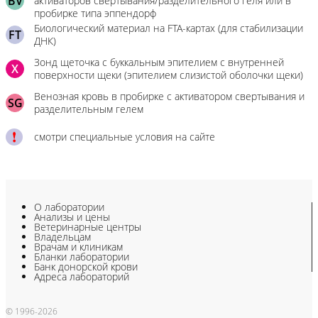
BV
активаторов свертывания/разделительного геля или в
пробирке типа эппендорф
Биологический материал на FTA-картах (для стабилизации
FT
ДНК)
Зонд щеточка с буккальным эпителием с внутренней
X
поверхности щеки (эпителием слизистой оболочки щеки)
Венозная кровь в пробирке с активатором свертывания и
SG
разделительным гелем
смотри специальные условия на сайте
О лаборатории
Анализы и цены
Ветеринарные центры
Владельцам
Врачам и клиникам
Бланки лаборатории
Банк донорской крови
Адреса лабораторий
© 1996-2026