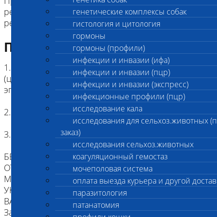
Прогрессирующая атрофия сетчатки голден
ретриверов GR-PRA2, 2885 Ихтиоз голден
генетические комплексы собак
ретриверов (ICT-A)
гистология и цитология
гормоны
Подготовка к исследованию
гормоны (профили)
инфекции и инвазии (ифа)
1. Кровь (2 мл) в пробирке с антикоагулянтом.
инфекции и инвазии (пцр)
(цитрат натрия, К3ЭДТА, К2ЭДТА) , буккальный
инфекции и инвазии (экспресс)
эпителий
инфекционные профили (пцр)
исследование кала
2. Копия родословной
исследования для сельхоз.животных (
заказ)
3. Наличие клейма или чипа
исследования сельхоз.животных
БЕЗ ИДЕНТИФИКАЦИИ, МЫ НЕ НЕСЕМ
коагуляционный гемостаз
ОТВЕТСТВЕННОСТИ, ЧТО ПРИСЛАННЫЙ
мочеполовая система
МАТЕРИАЛ ПРИНАДЛЕЖИТ ЖИВОТНОМУ
оплата выезда курьера и другой достав
УКАЗАННОМУ В НАПРАВЛЕНИИ.
паразитология
ВАЖНО для взятия буккального эпителия:
патанатомия
За два часа до проведения процедуры взятия