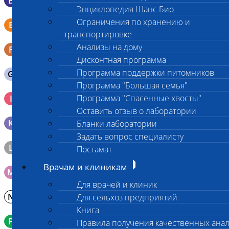
B
Мазок в пробирку со средой Эймса (Стюарта)
Энциклопедия Шанс Био
Смывы со слизистых в пробирку Эппендорфа (с
Ограничения по хранению и
E
физраствором 0.5 мл)
транспортировке
Анализы на дому
F
Кал в контейнере с ложечкой
Дисконтная программа
Программа поддержки питомников
G
Содержимое желудка 10-30 мл
Программа "Большая семья"
Кровь 2-3 мл. на фильтр-бумаге, высушенная для
Программа "Спасенные хвосты"
I
генетических исследований
Оставить отзыв о лаборатории
K
Образец тканей в контейнере с 10% раствором формалина
Бланки лаборатории
Задать вопрос специалисту
L
Материал берется только в лаборатории!
Постамат
Врачам и клиникам
M
Мазок на стекло
Для врачей и клиник
N
Молоко в контейнере 10-30 мл
Для сельхоз предприятий
Книга
P
Кровь в пробирку с К3ЭДТА (К2ЭДТА)
Правила получения качественных ана