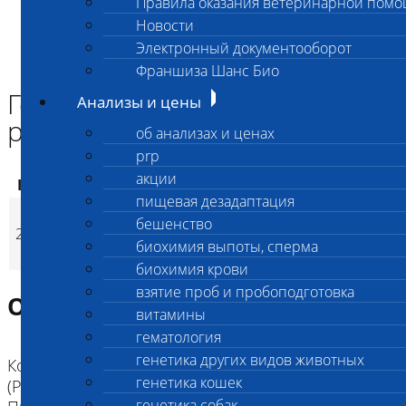
Правила оказания ветеринарной пом
Главная страница
Новости
Анализы и цены
Электронный документооборот
ГЕНЕТИЧЕСКИЕ КОМПЛЕКСЫ СОБАК
Генетический комплекс голден ретривер малый
Франшиза Шанс Био
Генетический комплекс голден
Анализы и цены
ретривер малый
об анализах и ценах
prp
акции
Код
Наименование услуг
Цена, руб.
пищевая дезадаптация
Генетический
бешенство
2401
комплекс голден
7 250
(
Время исполнени
p
биохимия выпоты, сперма
ретривер малый
биохимия крови
взятие проб и пробоподготовка
Описание исследования
витамины
гематология
генетика других видов животных
Коды: 2855 Прогрессирующая атрофия сетчатки
генетика кошек
(PRA) голден-ретриверов GR-PRA1, 2905
генетика собак