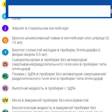
C
Паренхиматозные органы в герметичном пакете
Кровь в пробирку для определения гемостаза (цитрат Na
H
3,8%)
J
Эякулят в стерильном контейнере
Бронхо-альвеолярный лаваж в контейнере или шприце (5-
Q
10 мл)
Биоптат слизистой желудка в пробирку Эппендорфа (с
Y
физраствором 0.5 мл)
Сыворотка крови в пробирке без активаторов
ZS
свертывания/разделительного геля или в пробирке типа
эппендорф
Плазма с ЭДТА в пробирке без активаторов свертывания/
PL
разделительного геля или в пробирке типа эппендорф
VL
Выпотная жидкость в пробирке с ЭДТА
UV
Моча в вакуумной пробирке без консервантов
Биологическая жидкость в вакуумной пробирке без