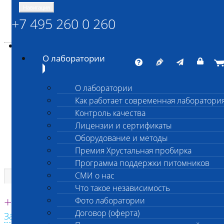
Навигация
+7 495 260 0 260
Энциклопедия Шанс Био
Карта сайта
vetlab@vetlab.ru
О лаборатории
О лаборатории
Как работает современная лаборатори
ШАНС БИО
Контроль качества
Независимая ветеринарная лаборатория
Лицензии и сертификаты
Оборудование и методы
Премия Хрустальная пробирка
Программа поддержки питомников
СМИ о нас
Что такое независимость
Единая круглосуточная справочная
+7 495 260 0 260
Фото лаборатории
Договор (оферта)
Заказать звонок с сайта