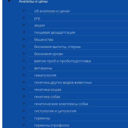
Анализы и цены
об анализах и ценах
prp
акции
пищевая дезадаптация
бешенство
биохимия выпоты, сперма
биохимия крови
взятие проб и пробоподготовка
витамины
гематология
генетика других видов животных
генетика кошек
генетика собак
генетические комплексы собак
гистология и цитология
гормоны
гормоны (профили)