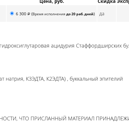
Цена, руб.
Скидка
Эксп
да
6 300
(
)
Время исполнения
до 20 раб. дней
p
2-гидроксиглутаровая ацидурия Стаффордширских бу
рат натрия, К3ЭДТА, К2ЭДТА) , буккальный эпителий
ННОСТИ, ЧТО ПРИСЛАННЫЙ МАТЕРИАЛ ПРИНАДЛЕ