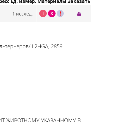
ресс
Ед. измер.
Материалы
Заказать
I
X
C
1 исслед.
льтерьеров/ L2HGA, 2859
ЖИТ ЖИВОТНОМУ УКАЗАННОМУ В