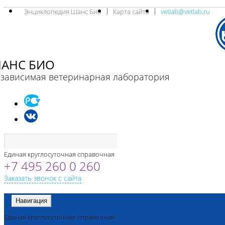
Энциклопедия Шанс Био
Карта сайта
vetlab@vetlab.ru
АНС БИО
зависимая ветеринарная лаборатория
Единая круглосуточная справочная
+7 495 260 0 260
Заказать звонок с сайта
Навигация
Единая круглосуточная справочная