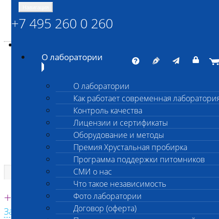
Навигация
+7 495 260 0 260
Энциклопедия Шанс Био
Карта сайта
vetlab@vetlab.ru
О лаборатории
О лаборатории
Как работает современная лаборатори
ШАНС БИО
Контроль качества
Независимая ветеринарная лаборатория
Лицензии и сертификаты
Оборудование и методы
Премия Хрустальная пробирка
Программа поддержки питомников
СМИ о нас
Что такое независимость
Единая круглосуточная справочная
+7 495 260 0 260
Фото лаборатории
Договор (оферта)
Заказать звонок с сайта