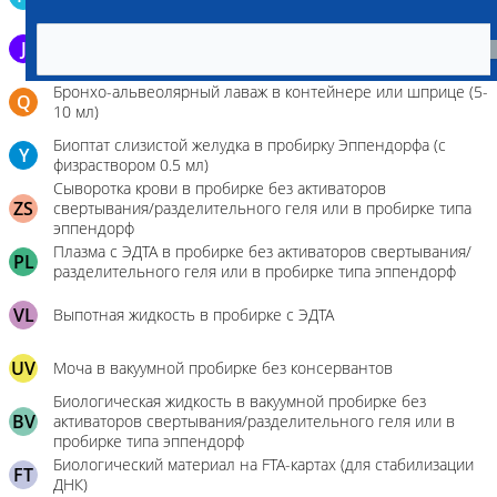
3,8%)
J
Эякулят в стерильном контейнере
Бронхо-альвеолярный лаваж в контейнере или шприце (5-
Q
10 мл)
Биоптат слизистой желудка в пробирку Эппендорфа (с
Y
физраствором 0.5 мл)
Сыворотка крови в пробирке без активаторов
ZS
свертывания/разделительного геля или в пробирке типа
эппендорф
Плазма с ЭДТА в пробирке без активаторов свертывания/
PL
разделительного геля или в пробирке типа эппендорф
VL
Выпотная жидкость в пробирке с ЭДТА
UV
Моча в вакуумной пробирке без консервантов
Биологическая жидкость в вакуумной пробирке без
BV
активаторов свертывания/разделительного геля или в
пробирке типа эппендорф
Биологический материал на FTA-картах (для стабилизации
FT
ДНК)