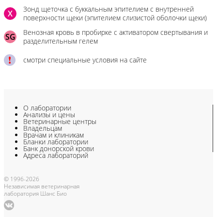
Зонд щеточка с буккальным эпителием с внутренней
X
поверхности щеки (эпителием слизистой оболочки щеки)
Венозная кровь в пробирке с активатором свертывания и
SG
разделительным гелем
смотри специальные условия на сайте
О лаборатории
Анализы и цены
Ветеринарные центры
Владельцам
Врачам и клиникам
Бланки лаборатории
Банк донорской крови
Адреса лабораторий
© 1996-2026
Независимая ветеринарная
лаборатория Шанс Био