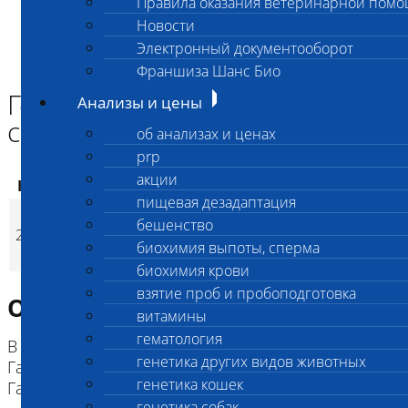
Правила оказания ветеринарной пом
Главная страница
Новости
Анализы и цены
Электронный документооборот
ГЕНЕТИЧЕСКИЕ КОМПЛЕКСЫ СОБАК
Генетический комплекс для сиба-ину
Франшиза Шанс Био
Генетический комплекс для
Анализы и цены
сиба-ину
об анализах и ценах
prp
акции
Код
Наименование услуг
Цена, руб.
пищевая дезадаптация
Генетический
бешенство
2770
комплекс для сиба-
6 300
(
Время исполнени
p
биохимия выпоты, сперма
ину
биохимия крови
взятие проб и пробоподготовка
Описание исследования
витамины
гематология
В составе комплекса:
генетика других видов животных
Ганглиозидоз GM1,
генетика кошек
Ганглиозидоз GM2
генетика собак