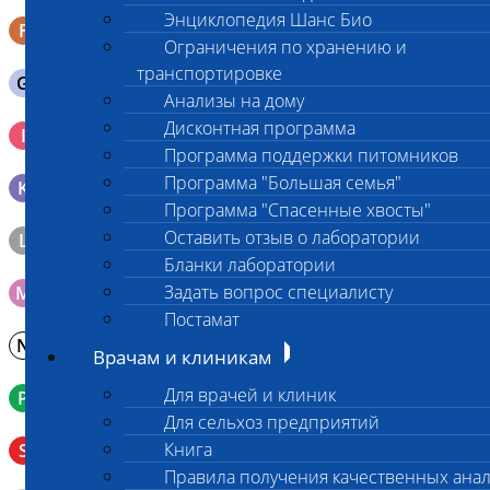
Энциклопедия Шанс Био
F
Кал в контейнере с ложечкой
Ограничения по хранению и
транспортировке
G
Содержимое желудка 10-30 мл
Анализы на дому
Кровь 2-3 мл. на фильтр-бумаге, высушенная для
Дисконтная программа
I
генетических исследований
Программа поддержки питомников
Программа "Большая семья"
K
Образец тканей в контейнере с 10% раствором формалина
Программа "Спасенные хвосты"
Оставить отзыв о лаборатории
L
Материал берется только в лаборатории!
Бланки лаборатории
Задать вопрос специалисту
M
Мазок на стекло
Постамат
N
Молоко в контейнере 10-30 мл
Врачам и клиникам
Для врачей и клиник
P
Кровь в пробирку с К3ЭДТА (К2ЭДТА)
Для сельхоз предприятий
Венозная кровь в пробирке с активатором свертывания
Книга
S
без разделительного геля
Правила получения качественных ана