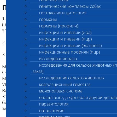
Подготовка к исследованию
генетические комплексы собак
гистология и цитология
1. Кровь (2 мл) в пробирке с антикоагулянтом.
гормоны
(цитрат натрия, К3ЭДТА, К2ЭДТА) , буккальный
гормоны (профили)
эпителий
инфекции и инвазии (ифа)
инфекции и инвазии (пцр)
2. Копия родословной
инфекции и инвазии (экспресс)
инфекционные профили (пцр)
3. Наличие клейма или чипа
исследование кала
исследования для сельхоз.животных (
БЕЗ ИДЕНТИФИКАЦИИ, МЫ НЕ НЕСЕМ
заказ)
ОТВЕТСТВЕННОСТИ, ЧТО ПРИСЛАННЫЙ
исследования сельхоз.животных
МАТЕРИАЛ ПРИНАДЛЕЖИТ ЖИВОТНОМУ
УКАЗАННОМУ В НАПРАВЛЕНИИ.
коагуляционный гемостаз
ВАЖНО для взятия буккального эпителия:
мочеполовая система
За два часа до проведения процедуры взятия
оплата выезда курьера и другой достав
биоматериала животное следует не кормить,
паразитология
желательна изоляция от других животных.
патанатомия