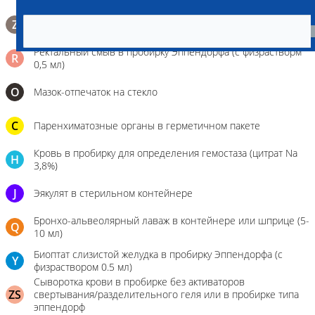
Биопсийный эндоскопический материал в 10% растворе
Z
формалина. До 10 фрагментов с одной локации.
Ректальный смыв в пробирку Эппендорфа (с физрастворм
R
0,5 мл)
О
Мазок-отпечаток на стекло
C
Паренхиматозные органы в герметичном пакете
Кровь в пробирку для определения гемостаза (цитрат Na
H
3,8%)
J
Эякулят в стерильном контейнере
Бронхо-альвеолярный лаваж в контейнере или шприце (5-
Q
10 мл)
Биоптат слизистой желудка в пробирку Эппендорфа (с
Y
физраствором 0.5 мл)
Сыворотка крови в пробирке без активаторов
ZS
свертывания/разделительного геля или в пробирке типа
эппендорф