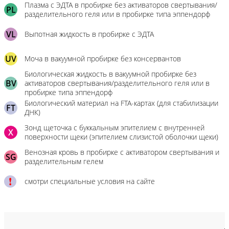
Плазма с ЭДТА в пробирке без активаторов свертывания/
PL
разделительного геля или в пробирке типа эппендорф
VL
Выпотная жидкость в пробирке с ЭДТА
UV
Моча в вакуумной пробирке без консервантов
Биологическая жидкость в вакуумной пробирке без
BV
активаторов свертывания/разделительного геля или в
пробирке типа эппендорф
Биологический материал на FTA-картах (для стабилизации
FT
ДНК)
Зонд щеточка с буккальным эпителием с внутренней
X
поверхности щеки (эпителием слизистой оболочки щеки)
Венозная кровь в пробирке с активатором свертывания и
SG
разделительным гелем
смотри специальные условия на сайте