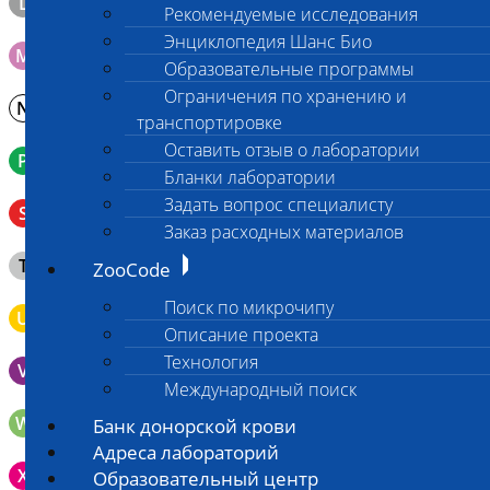
L
Материал берется только в лаборатории!
Рекомендуемые исследования
Энциклопедия Шанс Био
M
Мазок на стекло
Образовательные программы
Ограничения по хранению и
N
Молоко в контейнере 10-30 мл
транспортировке
Оставить отзыв о лаборатории
P
Кровь в пробирку с К3ЭДТА (К2ЭДТА)
Бланки лаборатории
Венозная кровь в пробирке с активатором свертывания
Задать вопрос специалисту
S
без разделительного геля
Заказ расходных материалов
Клещ (не более 2 шт.), плотно закрытая сухая пробирка
T
ZooCode
типа Эппендорф
Поиск по микрочипу
U
Моча во флаконе 5 - 10 мл
Описание проекта
Технология
V
Выпоты и биологические жидкости в контейнере
Международный поиск
W
Волос (шерсть) в пробирке Эппендорфа
Банк донорской крови
Адреса лабораторий
Зонд щеточка с буккальным эпителием с внутренней
X
Образовательный центр
поверхности щеки (эпителием слизистой оболочки щеки)