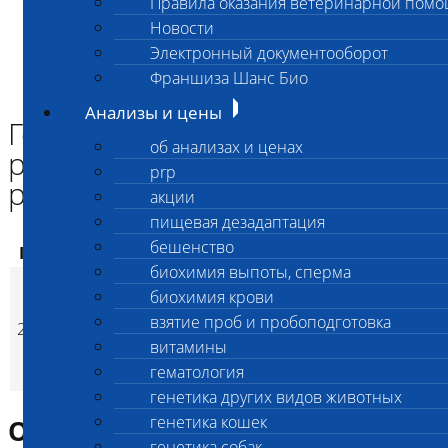
Правила оказания ветеринарной пом
Главная страница
Новости
Анализы и цены
Электронный документооборот
ГЕНЕТИЧЕСКИЕ КОМПЛЕКСЫ СОБАК
Генетический комплекс для родезийского риджбека
Франшиза Шанс Био
расширенный
Анализы и цены
Генетический комплекс для
об анализах и ценах
родезийского риджбека
prp
расширенный
акции
пищевая дезадаптация
бешенство
Код
Наименование услуг
Цена, руб.
биохимия выпоты, сперма
Генетический
биохимия крови
комплекс для
взятие проб и пробоподготовка
2723
родезийского
9 200
(
Время исполнени
p
витамины
риджбека
гематология
расширенный
генетика других видов животных
генетика кошек
Описание исследования
генетика собак