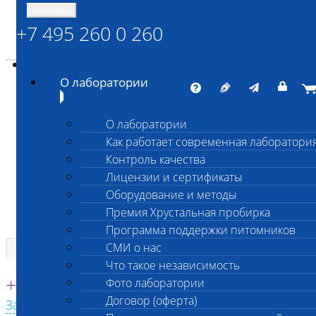
Навигация
+7 495 260 0 260
Энциклопедия Шанс Био
Карта сайта
vetlab@vetlab.ru
О лаборатории
О лаборатории
Как работает современная лаборатори
ШАНС БИО
Контроль качества
Независимая ветеринарная лаборатория
Лицензии и сертификаты
Оборудование и методы
Премия Хрустальная пробирка
Программа поддержки питомников
СМИ о нас
Что такое независимость
Единая круглосуточная справочная
+7 495 260 0 260
Фото лаборатории
Договор (оферта)
Заказать звонок с сайта