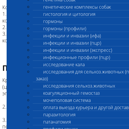
Коды исследований в составе комплекса:
генетические комплексы собак
1. Дегенеративная миелопатия. Экзон 2 (DM Ex2)
гистология и цитология
код 2848
гормоны
2. Осветление окраса собак
гормоны (профили)
3. Ювенильная идиопатическая эпилепсия (BFJE)
инфекции и инвазии (ифа)
код 2957
инфекции и инвазии (пцр)
инфекции и инвазии (экспресс)
инфекционные профили (пцр)
исследование кала
Подготовка к исследованию
исследования для сельхоз.животных (
заказ)
Кровь (2 мл) в пробирке с антикоагулянтом.
исследования сельхоз.животных
(цитрат натрия, К3ЭДТА, К2ЭДТА) , буккальный
эпителий
коагуляционный гемостаз
мочеполовая система
2. Копия родословной (не обязательно)
оплата выезда курьера и другой достав
паразитология
3. Наличие клейма или чипа ( не обязательно,
патанатомия
под ответственность сдающего)