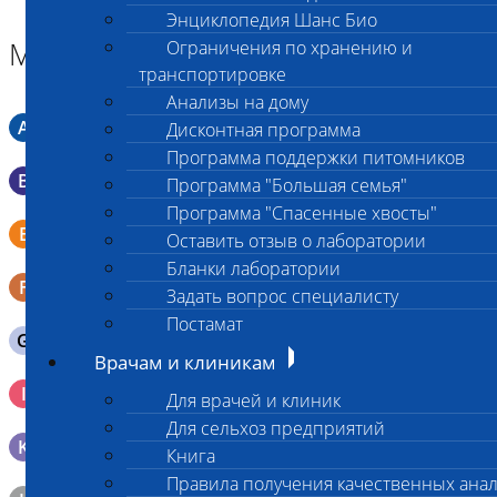
Энциклопедия Шанс Био
Материал
Ограничения по хранению и
транспортировке
Анализы на дому
A
Мазок в пробирку со средой Кери-Блера
Дисконтная программа
Программа поддержки питомников
B
Мазок в пробирку со средой Эймса (Стюарта)
Программа "Большая семья"
Программа "Спасенные хвосты"
Смывы со слизистых в пробирку Эппендорфа (с
E
Оставить отзыв о лаборатории
физраствором 0.5 мл)
Бланки лаборатории
F
Кал в контейнере с ложечкой
Задать вопрос специалисту
Постамат
G
Содержимое желудка 10-30 мл
Врачам и клиникам
Кровь 2-3 мл. на фильтр-бумаге, высушенная для
I
Для врачей и клиник
генетических исследований
Для сельхоз предприятий
K
Образец тканей в контейнере с 10% раствором формалина
Книга
Правила получения качественных ана