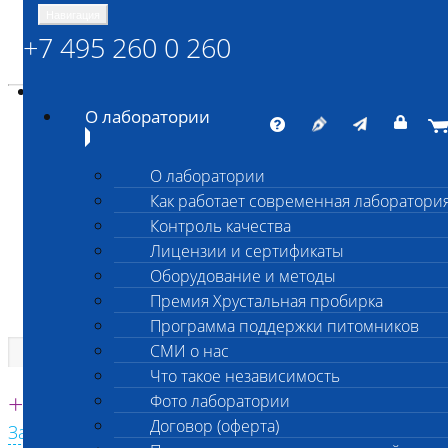
Навигация
+7 495 260 0 260
Энциклопедия Шанс Био
Карта сайта
vetlab@vetlab.ru
О лаборатории
О лаборатории
Как работает современная лаборатори
ШАНС БИО
Контроль качества
Независимая ветеринарная лаборатория
Лицензии и сертификаты
Оборудование и методы
Премия Хрустальная пробирка
Программа поддержки питомников
СМИ о нас
Что такое независимость
Единая круглосуточная справочная
+7 495 260 0 260
Фото лаборатории
Договор (оферта)
Заказать звонок с сайта