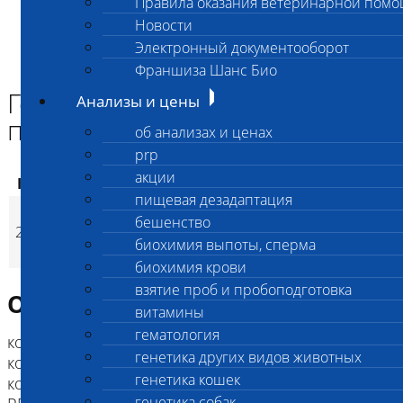
Правила оказания ветеринарной пом
Главная страница
Новости
Анализы и цены
Электронный документооборот
ГЕНЕТИЧЕСКИЕ КОМПЛЕКСЫ СОБАК
Генетический комплекс для породы такса расширенный
Франшиза Шанс Био
Генетический комплекс для
Анализы и цены
породы такса расширенный
об анализах и ценах
prp
акции
Код
Наименование услуг
Цена, руб.
пищевая дезадаптация
Генетический
бешенство
2536
комплекс для породы
12 100
(
Время исполнен
p
биохимия выпоты, сперма
такса расширенный
биохимия крови
взятие проб и пробоподготовка
Описание исследования
витамины
гематология
код 2851 Гиперурикозурия (HUU),
генетика других видов животных
код 2848 Дегенеративная миелопатия (DM Ex2),
генетика кошек
код 2627 Прогрессирующая атрофия сетчатки
генетика собак