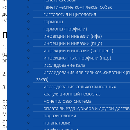
PRA-cord1,
код 2614 Хондродистрофия с риском
генетические комплексы собак
дегенерации межпозвоночных дисков (CDDY,
гистология и цитология
IVDD)
гормоны
гормоны (профили)
Подготовка к исследованию
инфекции и инвазии (ифа)
инфекции и инвазии (пцр)
1. Кровь (2 мл) в пробирке с антикоагулянтом.
инфекции и инвазии (экспресс)
(цитрат натрия, К3ЭДТА, К2ЭДТА) , буккальный
инфекционные профили (пцр)
эпителий
исследование кала
исследования для сельхоз.животных (
2. Копия родословной
заказ)
исследования сельхоз.животных
3. Наличие клейма или чипа
коагуляционный гемостаз
БЕЗ ИДЕНТИФИКАЦИИ, МЫ НЕ НЕСЕМ
мочеполовая система
ОТВЕТСТВЕННОСТИ, ЧТО ПРИСЛАННЫЙ
оплата выезда курьера и другой достав
МАТЕРИАЛ ПРИНАДЛЕЖИТ ЖИВОТНОМУ
паразитология
УКАЗАННОМУ В НАПРАВЛЕНИИ.
патанатомия
ВАЖНО для взятия буккального эпителия: