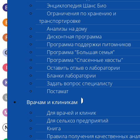
Энциклопедия Шанс Био
B
Мазок в пробирку со средой Эймса (Стюарта)
Ограничения по хранению и
Смывы со слизистых в пробирку Эппендорфа (с
транспортировке
E
физраствором 0.5 мл)
Анализы на дому
Дисконтная программа
F
Кал в контейнере с ложечкой
Программа поддержки питомников
Программа "Большая семья"
G
Содержимое желудка 10-30 мл
Программа "Спасенные хвосты"
Кровь 2-3 мл. на фильтр-бумаге, высушенная для
I
Оставить отзыв о лаборатории
генетических исследований
Бланки лаборатории
K
Образец тканей в контейнере с 10% раствором формалина
Задать вопрос специалисту
Постамат
L
Материал берется только в лаборатории!
Врачам и клиникам
M
Мазок на стекло
Для врачей и клиник
Для сельхоз предприятий
N
Молоко в контейнере 10-30 мл
Книга
Правила получения качественных ана