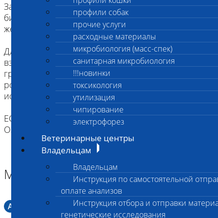
профили кошки
За два часа до проведения процедуры взятия
профили собак
биоматериала животное следует не кормить,
прочие услуги
желательна изоляция от других животных.
расходные материалы
микробиология (масс-спек)
Для щенков и котят как минимум за два часа до
санитарная микробиология
взятия биоматериала надо исключить кормление
грудным молоком. Рекомендуется промыть
!!!новинки
ротовую полость водой (для удобства можно
токсикология
использовать шприц).
утилизация
чипирование
ЕСЛИ ВЫ ДОСТАВЛЯЕТЕ ТОЛЬКО МАТЕРИАЛ,
электрофорез
ОЗНАКОМЬТЕСЬ С ИНСТРУКЦИЕЙ.
Ветеринарные центры
Владельцам
Владельцам
Материал
Инструкция по самостоятельной отпра
оплате анализов
Инструкция отбора и отправки материа
A
Мазок в пробирку со средой Кери-Блера
генетические исследования