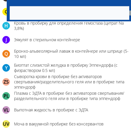
C
Паренхиматозные органы в герметичном пакете
Кровь в пробирку для определения гемостаза (цитрат Na
H
3,8%)
J
Эякулят в стерильном контейнере
Бронхо-альвеолярный лаваж в контейнере или шприце (5-
Q
10 мл)
Биоптат слизистой желудка в пробирку Эппендорфа (с
Y
физраствором 0.5 мл)
Сыворотка крови в пробирке без активаторов
ZS
свертывания/разделительного геля или в пробирке типа
эппендорф
Плазма с ЭДТА в пробирке без активаторов свертывания/
PL
разделительного геля или в пробирке типа эппендорф
VL
Выпотная жидкость в пробирке с ЭДТА
UV
Моча в вакуумной пробирке без консервантов