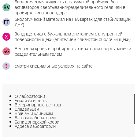
Биологическая жидкость в вакуумной пробирке без
BV
активаторов свертывания/разделительного геля или в
пробирке типа эппендорф
Биологический материал на FTA-картах (для стабилизации
FT
ДНК)
Зонд щеточка с буккальным эпителием с внутренней
X
поверхности щеки (эпителием слизистой оболочки щеки)
Венозная кровь в пробирке с активатором свертывания и
SG
разделительным гелем
смотри специальные условия на сайте
О лаборатории
Анализы и цены
Ветеринарные центры
Владельцам
Врачам и клиникам
Бланки лаборатории
Банк донорской крови
Адреса лабораторий