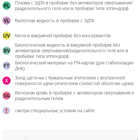
Плазма с ЭДТА в пробирке без активаторов свертывания/
PL
разделительного геля или в пробирке типа эппендорф
VL
Выпотная жидкость в пробирке с ЭДТА
UV
Моча в вакуумной пробирке без консервантов
Биологическая жидкость в вакуумной пробирке без
BV
активаторов свертывания/разделительного геля или в
пробирке типа эппендорф
Биологический материал на FTA-картах (для стабилизации
FT
ДНК)
Зонд щеточка с буккальным эпителием с внутренней
X
поверхности щеки (эпителием слизистой оболочки щеки)
Венозная кровь в пробирке с активатором свертывания и
SG
разделительным гелем
смотри специальные условия на сайте