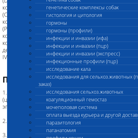
(DM Ex2),
код 2508 Мультифокальная ретинопатия 2 типа
генетические комплексы собак
(CMR2),
гистология и цитология
код 2628 Прогрессирующая атрофия сетчатки
гормоны
(PRA-prcd),
гормоны (профили)
код 2982 Хондродисплазия (CDPA),
инфекции и инвазии (ифа)
код 2614 Хондродистрофия с риском
инфекции и инвазии (пцр)
дегенерации межпозвоночных дисков (CDDY,
инфекции и инвазии (экспресс)
IVDD).
инфекционные профили (пцр)
исследование кала
исследования для сельхоз.животных (
Подготовка к исследованию
заказ)
исследования сельхоз.животных
1. Кровь (2 мл) в пробирке с антикоагулянтом.
(цитрат натрия, К3ЭДТА, К2ЭДТА) , буккальный
коагуляционный гемостаз
эпителий
мочеполовая система
оплата выезда курьера и другой достав
2. Копия родословной
паразитология
патанатомия
3. Наличие клейма или чипа