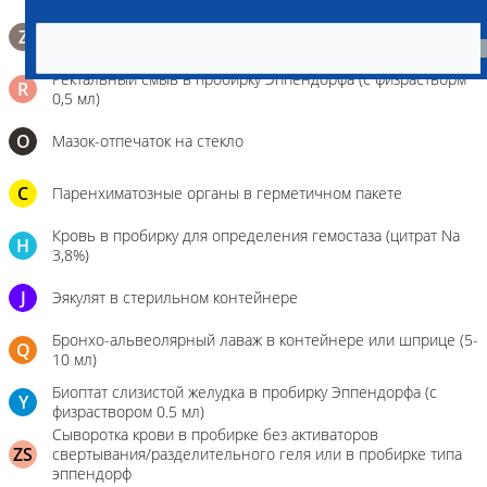
Биопсийный эндоскопический материал в 10% растворе
Z
формалина. До 10 фрагментов с одной локации.
Ректальный смыв в пробирку Эппендорфа (с физрастворм
R
0,5 мл)
О
Мазок-отпечаток на стекло
C
Паренхиматозные органы в герметичном пакете
Кровь в пробирку для определения гемостаза (цитрат Na
H
3,8%)
J
Эякулят в стерильном контейнере
Бронхо-альвеолярный лаваж в контейнере или шприце (5-
Q
10 мл)
Биоптат слизистой желудка в пробирку Эппендорфа (с
Y
физраствором 0.5 мл)
Сыворотка крови в пробирке без активаторов
ZS
свертывания/разделительного геля или в пробирке типа
эппендорф