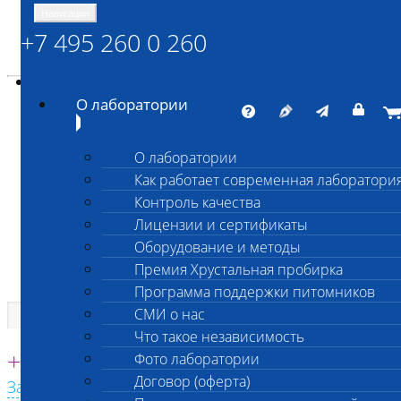
Навигация
+7 495 260 0 260
Энциклопедия Шанс Био
Карта сайта
vetlab@vetlab.ru
О лаборатории
О лаборатории
Как работает современная лаборатори
ШАНС БИО
Контроль качества
Независимая ветеринарная лаборатория
Лицензии и сертификаты
Оборудование и методы
Премия Хрустальная пробирка
Программа поддержки питомников
СМИ о нас
Что такое независимость
Единая круглосуточная справочная
+7 495 260 0 260
Фото лаборатории
Договор (оферта)
Заказать звонок с сайта