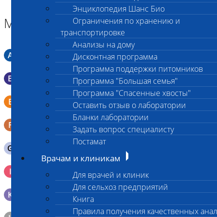
Энциклопедия Шанс Био
Материал
Ограничения по хранению и
транспортировке
Анализы на дому
A
Мазок в пробирку со средой Кери-Блера
Дисконтная программа
Программа поддержки питомников
B
Мазок в пробирку со средой Эймса (Стюарта)
Программа "Большая семья"
Программа "Спасенные хвосты"
Смывы со слизистых в пробирку Эппендорфа (с
E
Оставить отзыв о лаборатории
физраствором 0.5 мл)
Бланки лаборатории
F
Кал в контейнере с ложечкой
Задать вопрос специалисту
Постамат
G
Содержимое желудка 10-30 мл
Врачам и клиникам
Кровь 2-3 мл. на фильтр-бумаге, высушенная для
I
Для врачей и клиник
генетических исследований
Для сельхоз предприятий
K
Образец тканей в контейнере с 10% раствором формалина
Книга
Правила получения качественных ана