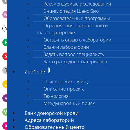
L
Материал берется только в лаборатории!
Рекомендуемые исследования
Энциклопедия Шанс Био
M
Мазок на стекло
Образовательные программы
Ограничения по хранению и
N
Молоко в контейнере 10-30 мл
транспортировке
Оставить отзыв о лаборатории
P
Кровь в пробирку с К3ЭДТА (К2ЭДТА)
Бланки лаборатории
Венозная кровь в пробирке с активатором свертывания
Задать вопрос специалисту
S
без разделительного геля
Заказ расходных материалов
Клещ (не более 2 шт.), плотно закрытая сухая пробирка
T
ZooCode
типа Эппендорф
Поиск по микрочипу
U
Моча во флаконе 5 - 10 мл
Описание проекта
Технология
V
Выпоты и биологические жидкости в контейнере
Международный поиск
W
Волос (шерсть) в пробирке Эппендорфа
Банк донорской крови
Адреса лабораторий
Зонд щеточка с буккальным эпителием с внутренней
X
Образовательный центр
поверхности щеки (эпителием слизистой оболочки щеки)