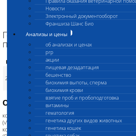
Правила оказания ветеринарной пом
Главная страница
Новости
Анализы и цены
Электронный документооборот
ГЕНЕТИЧЕСКИЕ КОМПЛЕКСЫ СОБАК
Генетический комплекс для породы котон де тулеар
Франшиза Шанс Био
Генетический комплекс для
Анализы и цены
породы котон де тулеар
об анализах и ценах
prp
акции
Код
Наименование услуг
Цена, руб.
пищевая дезадаптация
Генетический
бешенство
2533
комплекс для породы
15 800
(
Время исполнен
p
биохимия выпоты, сперма
котон де тулеар
биохимия крови
взятие проб и пробоподготовка
Описание исследования
витамины
гематология
код 2854 Болезнь фон Виллебранда I-го типа
генетика других видов животных
(vWD type I),
генетика кошек
код 2848 Дегенеративная миелопатия Экзон 2
генетика собак