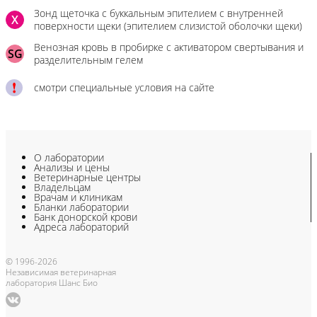
Зонд щеточка с буккальным эпителием с внутренней
X
поверхности щеки (эпителием слизистой оболочки щеки)
Венозная кровь в пробирке с активатором свертывания и
SG
разделительным гелем
смотри специальные условия на сайте
О лаборатории
Анализы и цены
Ветеринарные центры
Владельцам
Врачам и клиникам
Бланки лаборатории
Банк донорской крови
Адреса лабораторий
© 1996-2026
Независимая ветеринарная
лаборатория Шанс Био