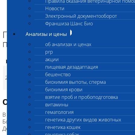
Правила оказания ветеринарной пом
Главная страница
Новости
Анализы и цены
Электронный документооборот
ГЕНЕТИЧЕСКИЕ КОМПЛЕКСЫ СОБАК
Генетический комплекс для пинчера
Франшиза Шанс Био
Генетический комплекс для
Анализы и цены
пинчера
об анализах и ценах
prp
акции
Код
Наименование услуг
Цена, руб.
пищевая дезадаптация
Генетический
бешенство
2772
комплекс для
6 300
(
Время исполнени
p
биохимия выпоты, сперма
пинчера
биохимия крови
взятие проб и пробоподготовка
Описание исследования
витамины
гематология
В составе комплекса:
генетика других видов животных
Болезнь фон Виллебранда I-го типа (vWD type I),
генетика кошек
Дегенеративная миелопатия (DM Ex2)
генетика собак