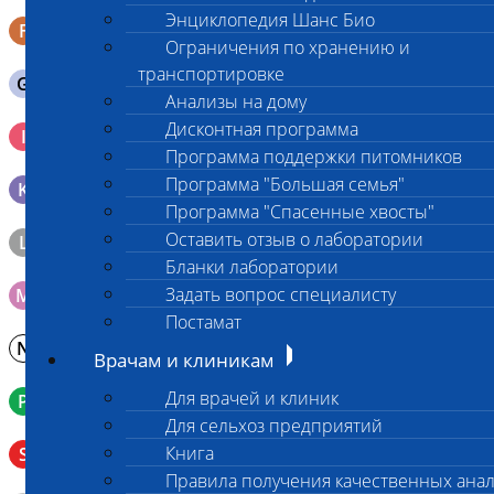
Энциклопедия Шанс Био
F
Кал в контейнере с ложечкой
Ограничения по хранению и
транспортировке
G
Содержимое желудка 10-30 мл
Анализы на дому
Кровь 2-3 мл. на фильтр-бумаге, высушенная для
Дисконтная программа
I
генетических исследований
Программа поддержки питомников
Программа "Большая семья"
K
Образец тканей в контейнере с 10% раствором формалина
Программа "Спасенные хвосты"
Оставить отзыв о лаборатории
L
Материал берется только в лаборатории!
Бланки лаборатории
Задать вопрос специалисту
M
Мазок на стекло
Постамат
N
Молоко в контейнере 10-30 мл
Врачам и клиникам
Для врачей и клиник
P
Кровь в пробирку с К3ЭДТА (К2ЭДТА)
Для сельхоз предприятий
Венозная кровь в пробирке с активатором свертывания
Книга
S
без разделительного геля
Правила получения качественных ана