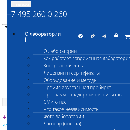
Навигация
+7 495 260 0 260
Энциклопедия Шанс Био
Карта сайта
vetlab@vetlab.ru
О лаборатории
О лаборатории
Как работает современная лаборатори
ШАНС БИО
Контроль качества
Независимая ветеринарная лаборатория
Лицензии и сертификаты
Оборудование и методы
Премия Хрустальная пробирка
Программа поддержки питомников
СМИ о нас
Что такое независимость
Единая круглосуточная справочная
+7 495 260 0 260
Фото лаборатории
Договор (оферта)
Заказать звонок с сайта