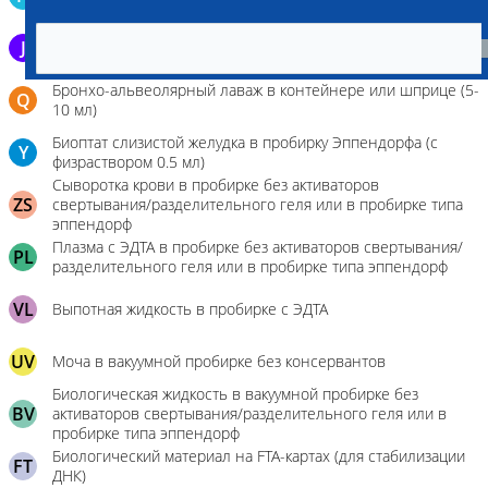
3,8%)
J
Эякулят в стерильном контейнере
Бронхо-альвеолярный лаваж в контейнере или шприце (5-
Q
10 мл)
Биоптат слизистой желудка в пробирку Эппендорфа (с
Y
физраствором 0.5 мл)
Сыворотка крови в пробирке без активаторов
ZS
свертывания/разделительного геля или в пробирке типа
эппендорф
Плазма с ЭДТА в пробирке без активаторов свертывания/
PL
разделительного геля или в пробирке типа эппендорф
VL
Выпотная жидкость в пробирке с ЭДТА
UV
Моча в вакуумной пробирке без консервантов
Биологическая жидкость в вакуумной пробирке без
BV
активаторов свертывания/разделительного геля или в
пробирке типа эппендорф
Биологический материал на FTA-картах (для стабилизации
FT
ДНК)