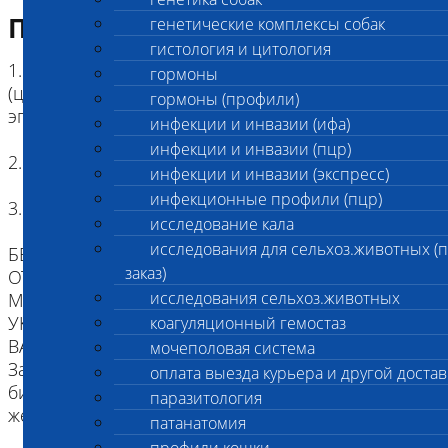
Подготовка к исследованию
генетические комплексы собак
гистология и цитология
1. Кровь (2 мл) в пробирке с антикоагулянтом.
гормоны
(цитрат натрия, К3ЭДТА, К2ЭДТА) , буккальный
гормоны (профили)
эпителий
инфекции и инвазии (ифа)
инфекции и инвазии (пцр)
2. Копия родословной
инфекции и инвазии (экспресс)
инфекционные профили (пцр)
3. Наличие клейма или чипа
исследование кала
исследования для сельхоз.животных (
БЕЗ ИДЕНТИФИКАЦИИ, МЫ НЕ НЕСЕМ
заказ)
ОТВЕТСТВЕННОСТИ, ЧТО ПРИСЛАННЫЙ
исследования сельхоз.животных
МАТЕРИАЛ ПРИНАДЛЕЖИТ ЖИВОТНОМУ
УКАЗАННОМУ В НАПРАВЛЕНИИ.
коагуляционный гемостаз
ВАЖНО для взятия буккального эпителия:
мочеполовая система
За два часа до проведения процедуры взятия
оплата выезда курьера и другой достав
биоматериала животное следует не кормить,
паразитология
желательна изоляция от других животных.
патанатомия