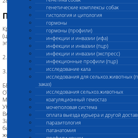
2848 Дегенеративная миелопатия собак (ДМ)
генетические комплексы собак
Подготовка к исследованию
гистология и цитология
гормоны
Кровь (2 мл) в пробирке с антикоагулянтом.
гормоны (профили)
(цитрат натрия, К3ЭДТА, К2ЭДТА) , буккальный
инфекции и инвазии (ифа)
эпителий
инфекции и инвазии (пцр)
инфекции и инвазии (экспресс)
2. Копия родословной
инфекционные профили (пцр)
исследование кала
3. Наличие клейма или чипа
исследования для сельхоз.животных (
заказ)
БЕЗ ИДЕНТИФИКАЦИИ, МЫ НЕ НЕСЕМ
исследования сельхоз.животных
ОТВЕТСТВЕННОСТИ, ЧТО ПРИСЛАННЫЙ
МАТЕРИАЛ ПРИНАДЛЕЖИТ ЖИВОТНОМУ
коагуляционный гемостаз
УКАЗАННОМУ В НАПРАВЛЕНИИ.
мочеполовая система
ВАЖНО для взятия буккального эпителия:
оплата выезда курьера и другой достав
За два часа до проведения процедуры взятия
паразитология
биоматериала животное следует не кормить,
патанатомия
желательна изоляция от других животных.