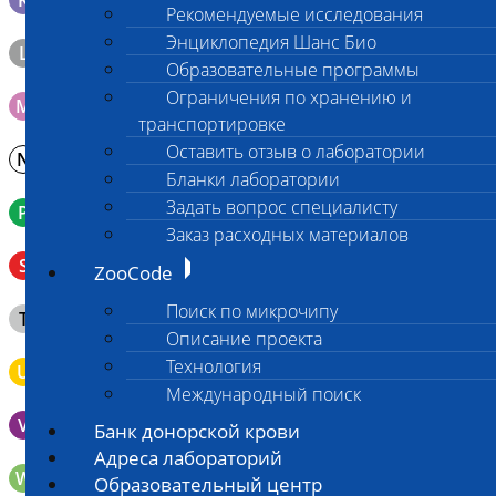
K
Рекомендуемые исследования
Энциклопедия Шанс Био
L
Материал берется только в лаборатории!
Образовательные программы
Ограничения по хранению и
M
Мазок на стекло
транспортировке
Оставить отзыв о лаборатории
N
Молоко в контейнере 10-30 мл
Бланки лаборатории
Задать вопрос специалисту
P
Кровь в пробирку с К3ЭДТА (К2ЭДТА)
Заказ расходных материалов
Венозная кровь в пробирке с активатором свертывания
S
ZooCode
без разделительного геля
Клещ (не более 2 шт.), плотно закрытая сухая пробирка
Поиск по микрочипу
T
типа Эппендорф
Описание проекта
Технология
U
Моча во флаконе 5 - 10 мл
Международный поиск
V
Выпоты и биологические жидкости в контейнере
Банк донорской крови
Адреса лабораторий
W
Волос (шерсть) в пробирке Эппендорфа
Образовательный центр