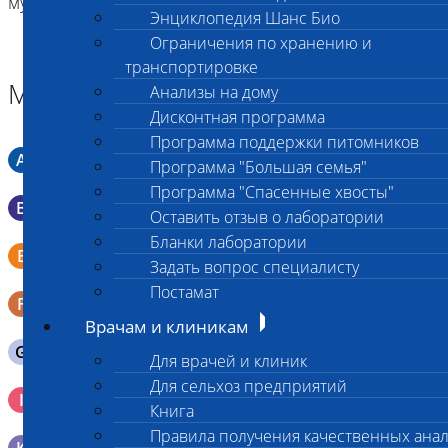
Энциклопедия Шанс Био
Ограничения по хранению и
транспортировке
Материал
Анализы на дому
Дисконтная программа
Программа поддержки питомников
A
Мазок в пробирку со средой Кери-Блера
Программа "Большая семья"
Программа "Спасенные хвосты"
B
Мазок в пробирку со средой Эймса (Стюарта)
Оставить отзыв о лаборатории
Бланки лаборатории
Смывы со слизистых в пробирку Эппендорфа (с
E
физраствором 0.5 мл)
Задать вопрос специалисту
Постамат
F
Кал в контейнере с ложечкой
Врачам и клиникам
G
Содержимое желудка 10-30 мл
Для врачей и клиник
Для сельхоз предприятий
Кровь 2-3 мл. на фильтр-бумаге, высушенная для
I
генетических исследований
Книга
Правила получения качественных ана
Образец тканей в контейнере с 10% раствором формалина