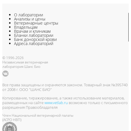
О лаборатории
Анализы и цены
Ветеринарные центры
Владельцам
Врачам и клиникам
Бланки лаборатории
Банк донорской крови
Адреса лабораторий
© 1996-2026
Независимая ветеринарная
лаборатория Шанс Био
Все права защищены и охраняются законом. Товарный знак №395740
от 2008 г. ООО "ШАНС БИО"
Копирование, тиражирование, а также использование материалов,
размещенных на сайте
www.vetlab.ru
возможно только с письменного
разрешения Правообладателя
Член Национальной ветеринарной палаты
(АСРО НВП)