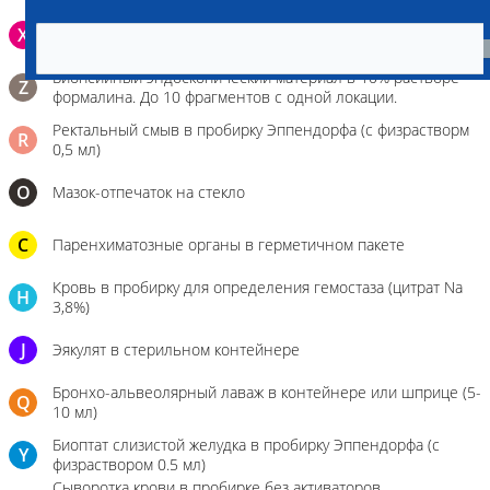
Зонд щеточка с буккальным эпителием с внутренней
X
поверхности щеки (эпителием слизистой оболочки щеки)
Биопсийный эндоскопический материал в 10% растворе
Z
формалина. До 10 фрагментов с одной локации.
Ректальный смыв в пробирку Эппендорфа (с физрастворм
R
0,5 мл)
О
Мазок-отпечаток на стекло
C
Паренхиматозные органы в герметичном пакете
Кровь в пробирку для определения гемостаза (цитрат Na
H
3,8%)
J
Эякулят в стерильном контейнере
Бронхо-альвеолярный лаваж в контейнере или шприце (5-
Q
10 мл)
Биоптат слизистой желудка в пробирку Эппендорфа (с
Y
физраствором 0.5 мл)
Сыворотка крови в пробирке без активаторов