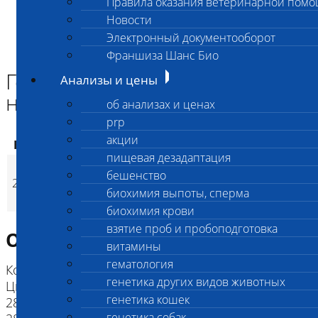
Правила оказания ветеринарной пом
Главная страница
Новости
Анализы и цены
Электронный документооборот
ГЕНЕТИЧЕСКИЕ КОМПЛЕКСЫ СОБАК
Генетический комплекс для ньюфаундленд
Франшиза Шанс Био
Генетический комплекс для
Анализы и цены
ньюфаундленд
об анализах и ценах
prp
акции
Код
Наименование услуг
Цена, руб.
пищевая дезадаптация
Генетический
бешенство
2870
комплекс для
9 200
(
Время исполнени
p
биохимия выпоты, сперма
ньюфаундленд
биохимия крови
взятие проб и пробоподготовка
Описание исследования
витамины
гематология
Коды исследований в составе комплекса: 2842
генетика других видов животных
Цистинурия SLC3A1 (Cystinuria) Ньюфаундленд,
генетика кошек
2851 Гиперурикозурия (Hyperuricosuria, HUU),
генетика собак