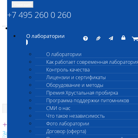
Навигация
+7 495 260 0 260
Энциклопедия Шанс Био
Карта сайта
vetlab@vetlab.ru
О лаборатории
О лаборатории
Как работает современная лаборатори
ШАНС БИО
Контроль качества
Независимая ветеринарная лаборатория
Лицензии и сертификаты
Оборудование и методы
Премия Хрустальная пробирка
Программа поддержки питомников
СМИ о нас
Что такое независимость
Единая круглосуточная справочная
+7 495 260 0 260
Фото лаборатории
Договор (оферта)
Заказать звонок с сайта