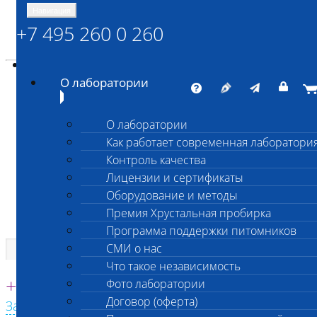
Навигация
+7 495 260 0 260
Энциклопедия Шанс Био
Карта сайта
vetlab@vetlab.ru
О лаборатории
О лаборатории
Как работает современная лаборатори
ШАНС БИО
Контроль качества
Независимая ветеринарная лаборатория
Лицензии и сертификаты
Оборудование и методы
Премия Хрустальная пробирка
Программа поддержки питомников
СМИ о нас
Что такое независимость
Единая круглосуточная справочная
+7 495 260 0 260
Фото лаборатории
Договор (оферта)
Заказать звонок с сайта