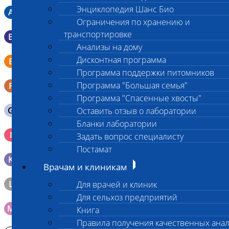
Энциклопедия Шанс Био
A
Мазок в пробирку со средой Кери-Блера
Ограничения по хранению и
транспортировке
B
Мазок в пробирку со средой Эймса (Стюарта)
Анализы на дому
Смывы со слизистых в пробирку Эппендорфа (с
Дисконтная программа
E
физраствором 0.5 мл)
Программа поддержки питомников
Программа "Большая семья"
F
Кал в контейнере с ложечкой
Программа "Спасенные хвосты"
G
Содержимое желудка 10-30 мл
Оставить отзыв о лаборатории
Бланки лаборатории
Кровь 2-3 мл. на фильтр-бумаге, высушенная для
I
Задать вопрос специалисту
генетических исследований
Постамат
K
Образец тканей в контейнере с 10% раствором формалина
Врачам и клиникам
L
Материал берется только в лаборатории!
Для врачей и клиник
Для сельхоз предприятий
M
Мазок на стекло
Книга
Правила получения качественных ана