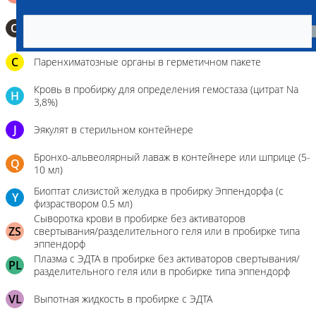
0,5 мл)
О
Мазок-отпечаток на стекло
C
Паренхиматозные органы в герметичном пакете
Кровь в пробирку для определения гемостаза (цитрат Na
H
3,8%)
J
Эякулят в стерильном контейнере
Бронхо-альвеолярный лаваж в контейнере или шприце (5-
Q
10 мл)
Биоптат слизистой желудка в пробирку Эппендорфа (с
Y
физраствором 0.5 мл)
Сыворотка крови в пробирке без активаторов
ZS
свертывания/разделительного геля или в пробирке типа
эппендорф
Плазма с ЭДТА в пробирке без активаторов свертывания/
PL
разделительного геля или в пробирке типа эппендорф
VL
Выпотная жидкость в пробирке с ЭДТА