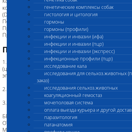
Коды исследований в составе
генетические комплексы собак
комплекса:Дегенеративная миелопатия Экзон 2
(DM Ex2), Мультисистемная дегенерация (CMSD),
гистология и цитология
Первичный вывих хрусталика (PLL),
гормоны
Прогрессирующая атрофия сетчатки (PRA-prcd),
гормоны (профили)
Прогрессирующая атрофия сетчатки (PRA-rcd3)
инфекции и инвазии (ифа)
инфекции и инвазии (пцр)
Подготовка к исследованию
инфекции и инвазии (экспресс)
инфекционные профили (пцр)
1. Кровь (2 мл) в пробирке с антикоагулянтом.
исследование кала
(цитрат натрия, К3ЭДТА, К2ЭДТА) , буккальный
исследования для сельхоз.животных (
эпителий
заказ)
исследования сельхоз.животных
2. Копия родословной
коагуляционный гемостаз
3. Наличие клейма или чипа
мочеполовая система
оплата выезда курьера и другой достав
БЕЗ ИДЕНТИФИКАЦИИ, МЫ НЕ НЕСЕМ
паразитология
ОТВЕТСТВЕННОСТИ, ЧТО ПРИСЛАННЫЙ
патанатомия
МАТЕРИАЛ ПРИНАДЛЕЖИТ ЖИВОТНОМУ