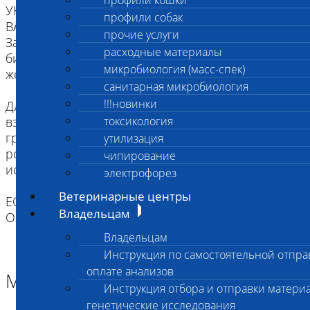
профили кошки
УКАЗАННОМУ В НАПРАВЛЕНИИ.
профили собак
ВАЖНО для взятия буккального эпителия:
прочие услуги
За два часа до проведения процедуры взятия
расходные материалы
биоматериала животное следует не кормить,
микробиология (масс-спек)
желательна изоляция от других животных.
санитарная микробиология
!!!новинки
Для щенков и котят как минимум за два часа до
взятия биоматериала надо исключить кормление
токсикология
грудным молоком. Рекомендуется промыть
утилизация
ротовую полость водой (для удобства можно
чипирование
использовать шприц).
электрофорез
Ветеринарные центры
ЕСЛИ ВЫ ДОСТАВЛЯЕТЕ ТОЛЬКО МАТЕРИАЛ,
Владельцам
ОЗНАКОМТЕСЬ С ИНСТРУКЦИЕЙ
Владельцам
Инструкция по самостоятельной отпра
оплате анализов
Материал
Инструкция отбора и отправки материа
генетические исследования