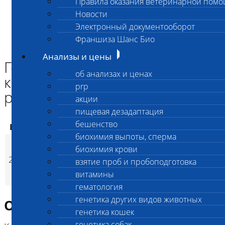
Правила оказания ветеринарной пом
Главная страница
Новости
Анализы и цены
Электронный документооборот
ГЕНЕТИЧЕСКИЕ КОМПЛЕКСЫ СОБАК
Генетический комплекс для китайской хохлатой
Франшиза Шанс Био
расширенный
Анализы и цены
Генетический комплекс для
об анализах и ценах
китайской хохлатой
prp
расширенный
акции
пищевая дезадаптация
бешенство
Код
Наименование услуг
Цена, руб.
биохимия выпоты, сперма
Генетический
биохимия крови
комплекс для
2586
14 800
(
взятие проб и пробоподготовка
Время исполнен
p
китайской хохлатой
витамины
расширенный
гематология
генетика других видов животных
Описание исследования
генетика кошек
генетика собак