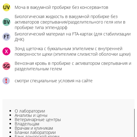
UV
Моча в вакуумной пробирке без консервантов
Биологическая жидкость в вакуумной пробирке без
BV
активаторов свертывания/разделительного геля или в
пробирке типа эппендорф
Биологический материал на FTA-картах (для стабилизации
FT
ДНК)
Зонд щеточка с буккальным эпителием с внутренней
X
поверхности щеки (эпителием слизистой оболочки щеки)
Венозная кровь в пробирке с активатором свертывания и
SG
разделительным гелем
смотри специальные условия на сайте
О лаборатории
Анализы и цены
Ветеринарные центры
Владельцам
Врачам и клиникам
Бланки лаборатории
Банк донорской крови