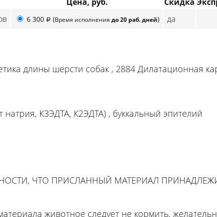
Цена, руб.
Скидка
Эксп
ов
да
6 300
(
)
Время исполнения
до 20 раб. дней
p
нетика длины шерсти собак , 2884 Дилатационная 
т натрия, К3ЭДТА, К2ЭДТА) , буккальный эпителий
ННОСТИ, ЧТО ПРИСЛАННЫЙ МАТЕРИАЛ ПРИНАДЛЕ
материала животное следует не кормить, желательн