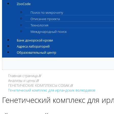
ZooCode
Поиск по микрочипу
Описание проекта
Технология
Международный поиск
Банк донорской крови
Адреса лабораторий
Образовательный центр
Главная страница
Анализы и цены
ГЕНЕТИЧЕСКИЕ КОМПЛЕКСЫ СОБАК
Генетический комплекс для ирландских волкодавов
Генетический комплекс для ир