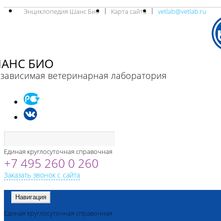
Энциклопедия Шанс Био
Карта сайта
vetlab@vetlab.ru
АНС БИО
зависимая ветеринарная лаборатория
Единая круглосуточная справочная
+7 495 260 0 260
Заказать звонок с сайта
Навигация
Единая круглосуточная справочная