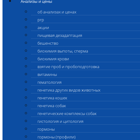
Анализы и цены
об анализах и ценах
prp
акции
пищевая дезадаптация
бешенство
биохимия выпоты, сперма
биохимия крови
взятие проб и пробоподготовка
витамины
гематология
генетика других видов животных
генетика кошек
генетика собак
генетические комплексы собак
гистология и цитология
гормоны
гормоны (профили)