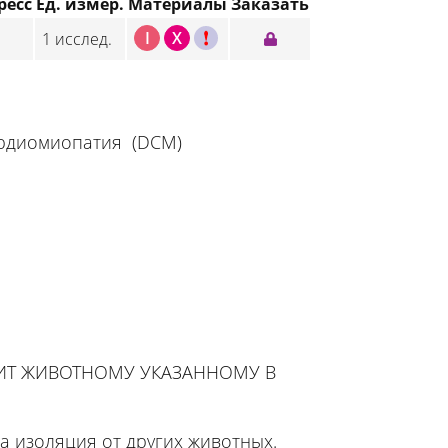
ресс
Ед. измер.
Материалы
Заказать
I
X
C
1 исслед.
кардиомиопатия (DCM)
ЖИТ ЖИВОТНОМУ УКАЗАННОМУ В
а изоляция от других животных.