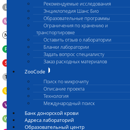
Рекомендуемые исследования
L
Материал берется только в лаборатории!
Энциклопедия Шанс Био
Образовательные программы
M
Мазок на стекло
Ограничения по хранению и
транспортировке
N
Молоко в контейнере 10-30 мл
Оставить отзыв о лаборатории
Бланки лаборатории
P
Кровь в пробирку с К3ЭДТА (К2ЭДТА)
Задать вопрос специалисту
Венозная кровь в пробирке с активатором свертывания
Заказ расходных материалов
S
без разделительного геля
ZooCode
Клещ (не более 2 шт.), плотно закрытая сухая пробирка
T
типа Эппендорф
Поиск по микрочипу
Описание проекта
U
Моча во флаконе 5 - 10 мл
Технология
Международный поиск
V
Выпоты и биологические жидкости в контейнере
Банк донорской крови
W
Волос (шерсть) в пробирке Эппендорфа
Адреса лабораторий
Образовательный центр
Зонд щеточка с буккальным эпителием с внутренней