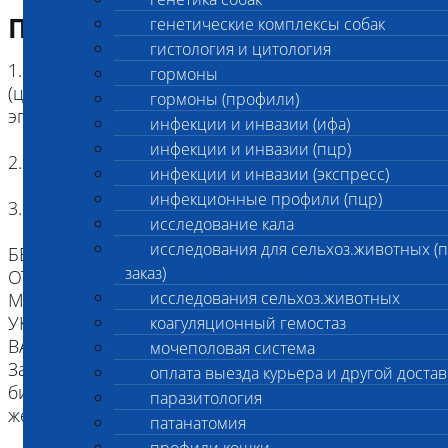
Подготовка к исследованию
генетические комплексы собак
гистология и цитология
1. Кровь (2 мл) в пробирке с антикоагулянтом.
гормоны
(цитрат натрия, К3ЭДТА, К2ЭДТА) , буккальный
гормоны (профили)
эпителий
инфекции и инвазии (ифа)
инфекции и инвазии (пцр)
2. Копия родословной
инфекции и инвазии (экспресс)
инфекционные профили (пцр)
3. Наличие клейма или чипа
исследование кала
исследования для сельхоз.животных (
БЕЗ ИДЕНТИФИКАЦИИ, МЫ НЕ НЕСЕМ
заказ)
ОТВЕТСТВЕННОСТИ, ЧТО ПРИСЛАННЫЙ
исследования сельхоз.животных
МАТЕРИАЛ ПРИНАДЛЕЖИТ ЖИВОТНОМУ
УКАЗАННОМУ В НАПРАВЛЕНИИ.
коагуляционный гемостаз
ВАЖНО для взятия буккального эпителия:
мочеполовая система
За два часа до проведения процедуры взятия
оплата выезда курьера и другой достав
биоматериала животное следует не кормить,
паразитология
желательна изоляция от других животных.
патанатомия