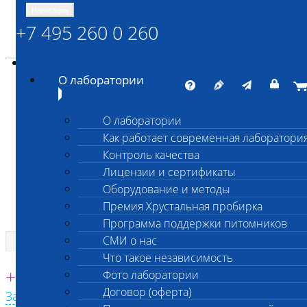
Навигация
+7 495 260 0 260
Энциклопедия Шанс Био
Карта сайта
vetlab@vetlab.ru
О лаборатории
О лаборатории
Как работает современная лаборатори
ШАНС БИО
Контроль качества
Независимая ветеринарная лаборатория
Лицензии и сертификаты
Оборудование и методы
Премия Хрустальная пробирка
Программа поддержки питомников
СМИ о нас
Что такое независимость
Единая круглосуточная справочная
+7 495 260 0 260
Фото лаборатории
Договор (оферта)
Заказать звонок с сайта