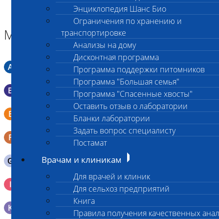
Энциклопедия Шанс Био
Ограничения по хранению и
Материал
транспортировке
Анализы на дому
Дисконтная программа
A
Мазок в пробирку со средой Кери-Блера
Программа поддержки питомников
Программа "Большая семья"
B
Мазок в пробирку со средой Эймса (Стюарта)
Программа "Спасенные хвосты"
Оставить отзыв о лаборатории
Смывы со слизистых в пробирку Эппендорфа (с
E
Бланки лаборатории
физраствором 0.5 мл)
Задать вопрос специалисту
F
Кал в контейнере с ложечкой
Постамат
Врачам и клиникам
G
Содержимое желудка 10-30 мл
Для врачей и клиник
Кровь 2-3 мл. на фильтр-бумаге, высушенная для
I
Для сельхоз предприятий
генетических исследований
Книга
K
Образец тканей в контейнере с 10% раствором формалина
Правила получения качественных ана