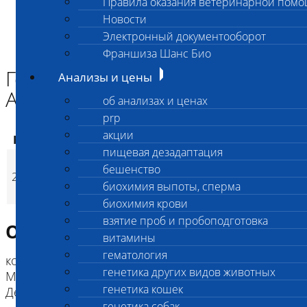
Правила оказания ветеринарной пом
Главная страница
Новости
Анализы и цены
Электронный документооборот
ГЕНЕТИЧЕСКИЕ КОМПЛЕКСЫ СОБАК
Генетический комплекс для Английский бульдог
Франшиза Шанс Био
Генетический комплекс для
Анализы и цены
Английский бульдог
об анализах и ценах
prp
акции
Код
Наименование услуг
Цена, руб.
пищевая дезадаптация
Генетический
бешенство
2929
комплекс для
6 300
(
Время исполнени
p
биохимия выпоты, сперма
Английский бульдог
биохимия крови
взятие проб и пробоподготовка
Описание исследования
витамины
гематология
коды исследований : 2851 Гиперурикозурия, 2888
генетика других видов животных
Мультифокальная ретинопатия, 2848
генетика кошек
Дегенеративная миелопатия
генетика собак