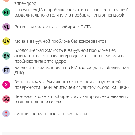
эппендорф
Плазма с ЭДТА в пробирке без активаторов свертывания/
PL
разделительного геля или в пробирке типа эппендорф
VL
Выпотная жидкость в пробирке с ЭДТА
UV
Моча в вакуумной пробирке без консервантов
Биологическая жидкость в вакуумной пробирке без
BV
активаторов свертывания/разделительного геля или в
пробирке типа эппендорф
Биологический материал на FTA-картах (для стабилизации
FT
ДНК)
Зонд щеточка с буккальным эпителием с внутренней
X
поверхности щеки (эпителием слизистой оболочки щеки)
Венозная кровь в пробирке с активатором свертывания и
SG
разделительным гелем
смотри специальные условия на сайте