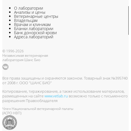
О лаборатории
Анализы и цены
Ветеринарные центры
Владельцам
Врачам и клиникам
Бланки лаборатории
Банк донорской крови
Адреса лабораторий
© 1996-2026
Независимая ветеринарная
лаборатория Шанс Био
Все права защищены и охраняются законом. Товарный знак №395740
от 2008 г. ООО "ШАНС БИО"
Копирование, тиражирование, а также использование материалов,
размещенных на сайте
www.vetlab.ru
возможно только с письменного
разрешения Правообладателя
Член Национальной ветеринарной палаты
(АСРО НВП)