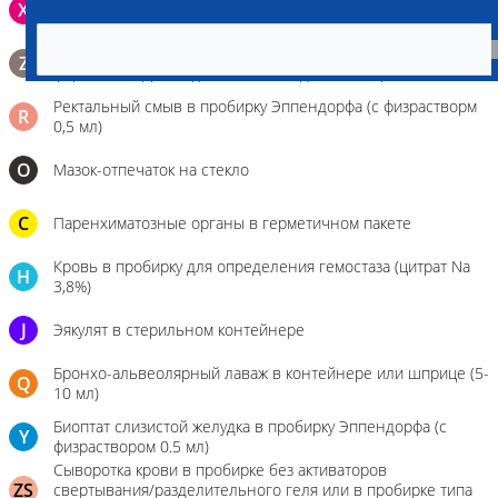
X
поверхности щеки (эпителием слизистой оболочки щеки)
Биопсийный эндоскопический материал в 10% растворе
Z
формалина. До 10 фрагментов с одной локации.
Ректальный смыв в пробирку Эппендорфа (с физрастворм
R
0,5 мл)
О
Мазок-отпечаток на стекло
C
Паренхиматозные органы в герметичном пакете
Кровь в пробирку для определения гемостаза (цитрат Na
H
3,8%)
J
Эякулят в стерильном контейнере
Бронхо-альвеолярный лаваж в контейнере или шприце (5-
Q
10 мл)
Биоптат слизистой желудка в пробирку Эппендорфа (с
Y
физраствором 0.5 мл)
Сыворотка крови в пробирке без активаторов
ZS
свертывания/разделительного геля или в пробирке типа