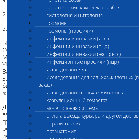
эпителий
генетические комплексы собак
2. Копия родословной
гистология и цитология
гормоны
3. Наличие клейма или чипа
гормоны (профили)
инфекции и инвазии (ифа)
БЕЗ ИДЕНТИФИКАЦИИ, МЫ НЕ НЕСЕМ
инфекции и инвазии (пцр)
ОТВЕТСТВЕННОСТИ, ЧТО ПРИСЛАННЫЙ
инфекции и инвазии (экспресс)
МАТЕРИАЛ ПРИНАДЛЕЖИТ ЖИВОТНОМУ
инфекционные профили (пцр)
УКАЗАННОМУ В НАПРАВЛЕНИИ.
исследование кала
ВАЖНО для взятия буккального эпителия:
исследования для сельхоз.животных (
За два часа до проведения процедуры взятия
заказ)
биоматериала животное следует не кормить,
желательна изоляция от других животных.
исследования сельхоз.животных
коагуляционный гемостаз
Для щенков и котят как минимум за два часа до
мочеполовая система
взятия биоматериала надо исключить кормление
оплата выезда курьера и другой достав
грудным молоком. Рекомендуется промыть
паразитология
ротовую полость водой (для удобства можно
патанатомия
использовать шприц).