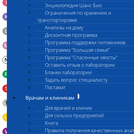
I
генетических исследований
Энциклопедия Шанс Био
Ограничения по хранению и
K
Образец тканей в контейнере с 10% раствором формалина
транспортировке
Анализы на дому
L
Материал берется только в лаборатории!
Дисконтная программа
Программа поддержки питомников
M
Мазок на стекло
Программа "Большая семья"
Программа "Спасенные хвосты"
N
Молоко в контейнере 10-30 мл
Оставить отзыв о лаборатории
Бланки лаборатории
P
Кровь в пробирку с К3ЭДТА (К2ЭДТА)
Задать вопрос специалисту
Венозная кровь в пробирке с активатором свертывания
Постамат
S
без разделительного геля
Врачам и клиникам
Клещ (не более 2 шт.), плотно закрытая сухая пробирка
T
типа Эппендорф
Для врачей и клиник
Для сельхоз предприятий
U
Моча во флаконе 5 - 10 мл
Книга
Правила получения качественных ана
V
Выпоты и биологические жидкости в контейнере