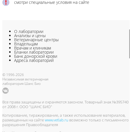
смотри специальные условия на сайте
О лаборатории
Анализы и цены
Ветеринарные центры
Владельцам
Врачам и клиникам
Бланки лаборатории
Банк донорской крови
Адреса лабораторий
© 1996-2026
Независимая ветеринарная
лаборатория Шанс Био
Все права защищены и охраняются законом. Товарный знак №395740
от 2008 г. ООО "ШАНС БИО"
Копирование, тиражирование, а также использование материалов,
размещенных на сайте
www.vetlab.ru
возможно только с письменного
разрешения Правообладателя