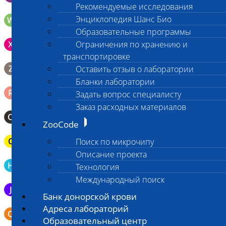
Рекомендуемые исследования
Энциклопедия Шанс Био
W
Волос (шерсть) в пробирке Эппендорфа
Образовательные программы
Зонд щеточка с буккальным эпителием с внутренней
X
Ограничения по хранению и
поверхности щеки (эпителием слизистой оболочки щеки)
транспортировке
Биопсийный эндоскопический материал в 10% растворе
Z
Оставить отзыв о лаборатории
формалина. До 10 фрагментов с одной локации.
Бланки лаборатории
Ректальный смыв в пробирку Эппендорфа (с физрастворм
R
Задать вопрос специалисту
0,5 мл)
Заказ расходных материалов
О
Мазок-отпечаток на стекло
ZooCode
C
Паренхиматозные органы в герметичном пакете
Поиск по микрочипу
Описание проекта
Кровь в пробирку для определения гемостаза (цитрат Na
H
Технология
3,8%)
Международный поиск
J
Эякулят в стерильном контейнере
Банк донорской крови
Адреса лабораторий
Бронхо-альвеолярный лаваж в контейнере или шприце (5-
Q
10 мл)
Образовательный центр