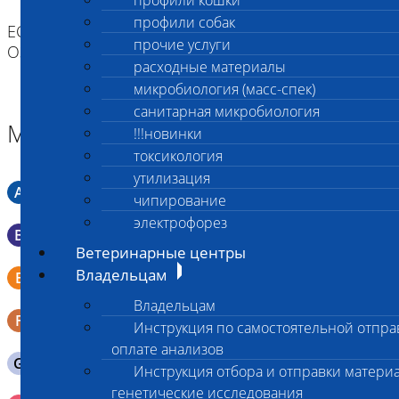
профили кошки
профили собак
ЕСЛИ ВЫ ДОСТАВЛЯЕТЕ ТОЛЬКО МАТЕРИАЛ,
прочие услуги
ОЗНАКОМЬТЕСЬ С ИНСТРУКЦИЕЙ
расходные материалы
микробиология (масс-спек)
санитарная микробиология
Материал
!!!новинки
токсикология
утилизация
A
Мазок в пробирку со средой Кери-Блера
чипирование
электрофорез
B
Мазок в пробирку со средой Эймса (Стюарта)
Ветеринарные центры
Смывы со слизистых в пробирку Эппендорфа (с
Владельцам
E
физраствором 0.5 мл)
Владельцам
F
Кал в контейнере с ложечкой
Инструкция по самостоятельной отпра
оплате анализов
G
Содержимое желудка 10-30 мл
Инструкция отбора и отправки материа
генетические исследования
Кровь 2-3 мл. на фильтр-бумаге, высушенная для