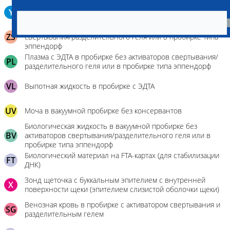
Биоптат слизистой желудка в пробирку Эппендорфа (с
Y
физраствором 0.5 мл)
Сыворотка крови в пробирке без активаторов
ZS
свертывания/разделительного геля или в пробирке типа
эппендорф
Плазма с ЭДТА в пробирке без активаторов свертывания/
PL
разделительного геля или в пробирке типа эппендорф
VL
Выпотная жидкость в пробирке с ЭДТА
UV
Моча в вакуумной пробирке без консервантов
Биологическая жидкость в вакуумной пробирке без
BV
активаторов свертывания/разделительного геля или в
пробирке типа эппендорф
Биологический материал на FTA-картах (для стабилизации
FT
ДНК)
Зонд щеточка с буккальным эпителием с внутренней
X
поверхности щеки (эпителием слизистой оболочки щеки)
Венозная кровь в пробирке с активатором свертывания и
SG
разделительным гелем