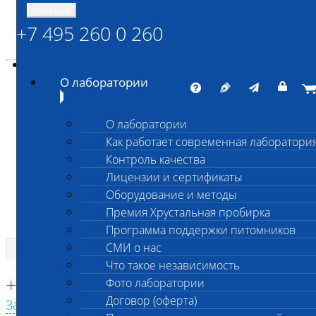
Навигация
+7 495 260 0 260
Энциклопедия Шанс Био
Карта сайта
vetlab@vetlab.ru
О лаборатории
О лаборатории
Как работает современная лаборатори
ШАНС БИО
Контроль качества
Независимая ветеринарная лаборатория
Лицензии и сертификаты
Оборудование и методы
Премия Хрустальная пробирка
Программа поддержки питомников
СМИ о нас
Что такое независимость
Единая круглосуточная справочная
+7 495 260 0 260
Фото лаборатории
Договор (оферта)
Заказать звонок с сайта