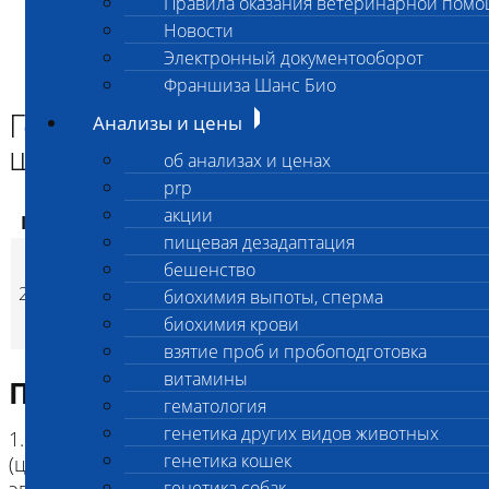
Правила оказания ветеринарной пом
Главная страница
Новости
Анализы и цены
Электронный документооборот
ГЕНЕТИЧЕСКИЕ КОМПЛЕКСЫ СОБАК
Генетический комплекс длина шерсти самоеда (L1, L2)
Франшиза Шанс Био
Генетический комплекс длина
Анализы и цены
шерсти самоеда (L1, L2)
об анализах и ценах
prp
акции
Код
Наименование услуг
Цена, руб.
пищевая дезадаптация
Генетический
бешенство
комплекс длина
2539
6 300
(
биохимия выпоты, сперма
Время исполнени
p
шерсти самоеда (L1,
биохимия крови
L2)
взятие проб и пробоподготовка
витамины
Подготовка к исследованию
гематология
генетика других видов животных
1. Кровь (2 мл) в пробирке с антикоагулянтом.
генетика кошек
(цитрат натрия, К3ЭДТА, К2ЭДТА) , буккальный
генетика собак