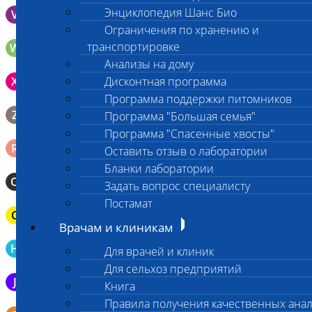
Энциклопедия Шанс Био
V
Выпоты и биологические жидкости в контейнере
Ограничения по хранению и
транспортировке
W
Волос (шерсть) в пробирке Эппендорфа
Анализы на дому
Зонд щеточка с буккальным эпителием с внутренней
X
Дисконтная программа
поверхности щеки (эпителием слизистой оболочки щеки)
Программа поддержки питомников
Биопсийный эндоскопический материал в 10% растворе
Z
Программа "Большая семья"
формалина. До 10 фрагментов с одной локации.
Программа "Спасенные хвосты"
Ректальный смыв в пробирку Эппендорфа (с физрастворм
R
Оставить отзыв о лаборатории
0,5 мл)
Бланки лаборатории
О
Мазок-отпечаток на стекло
Задать вопрос специалисту
Постамат
C
Паренхиматозные органы в герметичном пакете
Врачам и клиникам
Кровь в пробирку для определения гемостаза (цитрат Na
H
Для врачей и клиник
3,8%)
Для сельхоз предприятий
J
Эякулят в стерильном контейнере
Книга
Правила получения качественных ана
Бронхо-альвеолярный лаваж в контейнере или шприце (5-