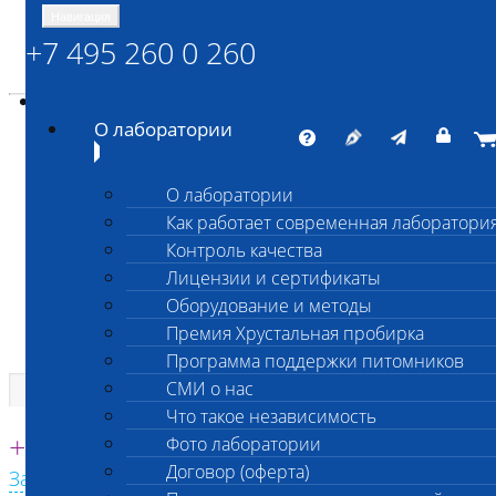
Навигация
+7 495 260 0 260
Энциклопедия Шанс Био
Карта сайта
vetlab@vetlab.ru
О лаборатории
О лаборатории
Как работает современная лаборатори
ШАНС БИО
Контроль качества
Независимая ветеринарная лаборатория
Лицензии и сертификаты
Оборудование и методы
Премия Хрустальная пробирка
Программа поддержки питомников
СМИ о нас
Что такое независимость
Единая круглосуточная справочная
+7 495 260 0 260
Фото лаборатории
Договор (оферта)
Заказать звонок с сайта