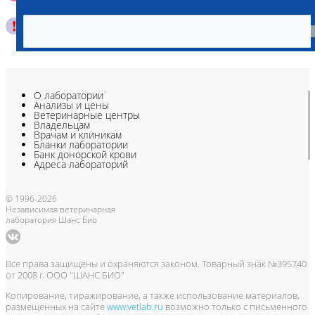
смотри специальные условия на сайте
О лаборатории
Анализы и цены
Ветеринарные центры
Владельцам
Врачам и клиникам
Бланки лаборатории
Банк донорской крови
Адреса лабораторий
© 1996-2026
Независимая ветеринарная
лаборатория Шанс Био
Все права защищены и охраняются законом. Товарный знак №395740
от 2008 г. ООО "ШАНС БИО"
Копирование, тиражирование, а также использование материалов,
размещенных на сайте
www.vetlab.ru
возможно только с письменного