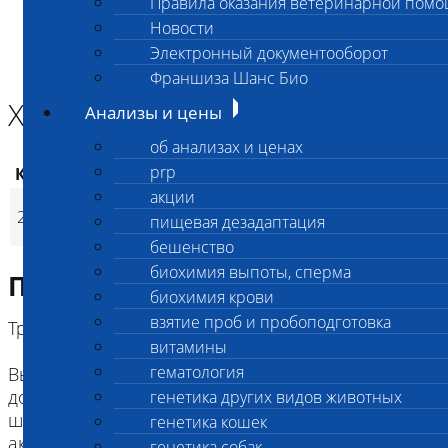
Правила оказания ветеринарной пом
Главная страница
Новости
Анализы и цены
Электронный документооборот
БИОХИМИЯ ВЫПОТЫ, СПЕРМА
Холестерин (выпот)
Франшиза Шанс Био
Холестерин (выпот)
Анализы и цены
об анализах и ценах
prp
Код
Наименование услуг
Цена, руб.
акции
190
(
Время исполнения
24
p
298
Холестерин (выпот)
пищевая дезадаптация
220
(
Время исполнения
1 
p
бешенство
биохимия выпоты, сперма
Подготовка к исследованию
биохимия крови
взятие проб и пробоподготовка
Требования к пробам:
витамины
гематология
Выпотная (асцитная) жидкость может быть
доставлена в лабораторию непосредственно в
генетика других видов животных
шприце или в пробирке для биохимии без
генетика кошек
активаторов свертывания.
генетика собак