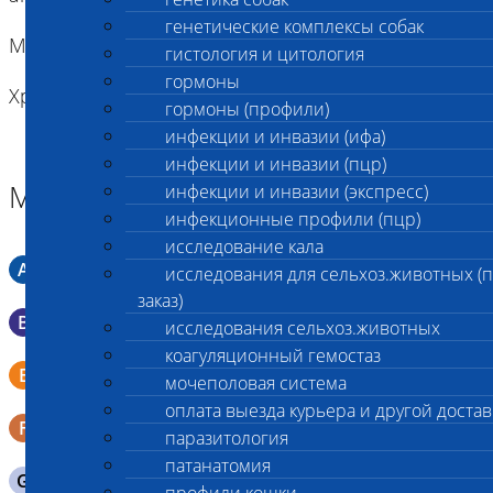
генетические комплексы собак
Минимальный объем - 0,5- 1 мл
гистология и цитология
гормоны
Хранение пробы: при +2-+8⁰С
гормоны (профили)
инфекции и инвазии (ифа)
инфекции и инвазии (пцр)
Материал
инфекции и инвазии (экспресс)
инфекционные профили (пцр)
исследование кала
A
Мазок в пробирку со средой Кери-Блера
исследования для сельхоз.животных (
заказ)
B
Мазок в пробирку со средой Эймса (Стюарта)
исследования сельхоз.животных
коагуляционный гемостаз
Смывы со слизистых в пробирку Эппендорфа (с
E
мочеполовая система
физраствором 0.5 мл)
оплата выезда курьера и другой достав
F
Кал в контейнере с ложечкой
паразитология
патанатомия
G
Содержимое желудка 10-30 мл