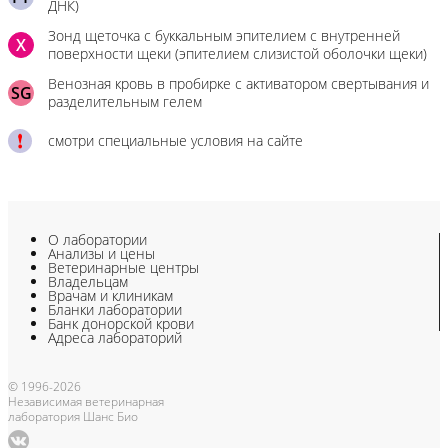
ДНК)
Зонд щеточка с буккальным эпителием с внутренней
X
поверхности щеки (эпителием слизистой оболочки щеки)
Венозная кровь в пробирке с активатором свертывания и
SG
разделительным гелем
смотри специальные условия на сайте
О лаборатории
Анализы и цены
Ветеринарные центры
Владельцам
Врачам и клиникам
Бланки лаборатории
Банк донорской крови
Адреса лабораторий
© 1996-2026
Независимая ветеринарная
лаборатория Шанс Био