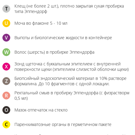
Клещ (не более 2 шт.), плотно закрытая сухая пробирка
T
типа Эппендорф
U
Моча во флаконе 5 - 10 мл
V
Выпоты и биологические жидкости в контейнере
W
Волос (шерсть) в пробирке Эппендорфа
Зонд щеточка с буккальным эпителием с внутренней
X
поверхности щеки (эпителием слизистой оболочки щеки)
Биопсийный эндоскопический материал в 10% растворе
Z
формалина. До 10 фрагментов с одной локации.
Ректальный смыв в пробирку Эппендорфа (с физрастворм
R
0,5 мл)
О
Мазок-отпечаток на стекло
C
Паренхиматозные органы в герметичном пакете