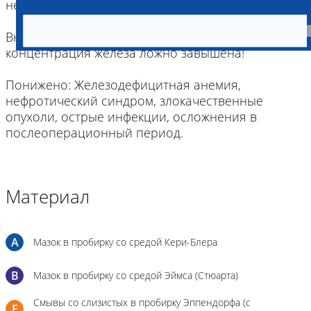
нефрит, отравление свинцом; приём эстрогенов.
Внимание: при наличии гемолиза в пробе крови
концентрация железа ложно завышена!
Понижено: Железодефицитная анемия,
нефротический синдром, злокачественные
опухоли, острые инфекции, осложнения в
Материал
A
Мазок в пробирку со средой Кери-Блера
B
Мазок в пробирку со средой Эймса (Стюарта)
Смывы со слизистых в пробирку Эппендорфа (с
E