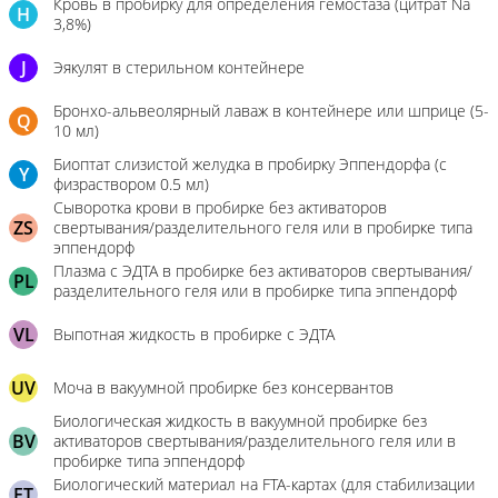
Кровь в пробирку для определения гемостаза (цитрат Na
H
3,8%)
J
Эякулят в стерильном контейнере
Бронхо-альвеолярный лаваж в контейнере или шприце (5-
Q
10 мл)
Биоптат слизистой желудка в пробирку Эппендорфа (с
Y
физраствором 0.5 мл)
Сыворотка крови в пробирке без активаторов
ZS
свертывания/разделительного геля или в пробирке типа
эппендорф
Плазма с ЭДТА в пробирке без активаторов свертывания/
PL
разделительного геля или в пробирке типа эппендорф
VL
Выпотная жидкость в пробирке с ЭДТА
UV
Моча в вакуумной пробирке без консервантов
Биологическая жидкость в вакуумной пробирке без
BV
активаторов свертывания/разделительного геля или в
пробирке типа эппендорф
Биологический материал на FTA-картах (для стабилизации
FT