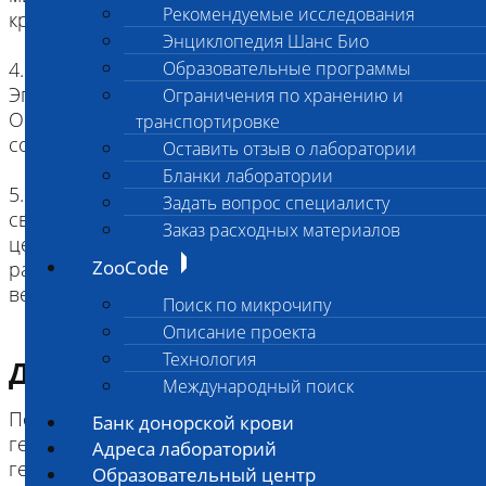
Рекомендуемые исследования
крови.
Энциклопедия Шанс Био
4. Перенесите сыворотку в пробирку типа
Образовательные программы
Эппендорф, поместите ее в холодильник.
Ограничения по хранению и
Обязательное условие – исключить воздействие
транспортировке
солнечного света, обогрева
Оставить отзыв о лаборатории
Бланки лаборатории
5. Отделенную сыворотку, пробирки со
Задать вопрос специалисту
свернувшейся венозной кровью,
Заказ расходных материалов
центрифугированные пробирки с
ZooCode
разделительным гелем храните строго
вертикально, при +4+8С.
Поиск по микрочипу
Описание проекта
Технология
Диагностическая информация
Международный поиск
Повышено: гемосидероз, апластическая и
Банк донорской крови
гемолитическая анемия, острый (вирусный)
Адреса лабораторий
гепатит, цирроз, жировая дистрофия печени,
Образовательный центр