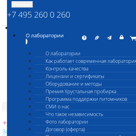
Навигация
+7 495 260 0 260
Энциклопедия Шанс Био
Карта сайта
vetlab@vetlab.ru
О лаборатории
О лаборатории
Как работает современная лаборатори
ШАНС БИО
Контроль качества
Независимая ветеринарная лаборатория
Лицензии и сертификаты
Оборудование и методы
Премия Хрустальная пробирка
Программа поддержки питомников
СМИ о нас
Что такое независимость
Единая круглосуточная справочная
+7 495 260 0 260
Фото лаборатории
Договор (оферта)
Заказать звонок с сайта