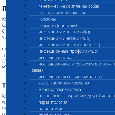
генетические комплексы собак
Подготовка к исследованию
гистология и цитология
Кровь у плотоядных животных необходимо
гормоны
сдавать натощак, минимальный период голода -
гормоны (профили)
8 часов (для мелких пород собак, кошек) и 10
инфекции и инвазии (ифа)
часов (для средних и крупных пород собак).
инфекции и инвазии (пцр)
инфекции и инвазии (экспресс)
Специальная голодная диета для травоядных не
инфекционные профили (пцр)
требуется (перед анализами не рекомендуется
исследование кала
давать концентраты, комбикорма и зерновые
исследования для сельхоз.животных (
корма)
заказ)
исследования сельхоз.животных
коагуляционный гемостаз
Требование к биоматериалу
мочеполовая система
Кровь берется в пробирку с белой или красной
оплата выезда курьера и другой достав
крышкой, в пробирку с активатором свертывания
паразитология
или без него, а также в пробирку с
патанатомия
разделительным гелем.