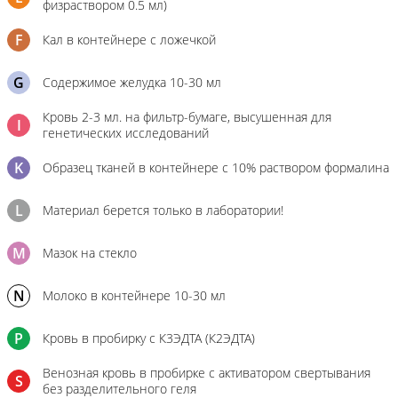
физраствором 0.5 мл)
F
Кал в контейнере с ложечкой
G
Содержимое желудка 10-30 мл
Кровь 2-3 мл. на фильтр-бумаге, высушенная для
I
генетических исследований
K
Образец тканей в контейнере с 10% раствором формалина
L
Материал берется только в лаборатории!
M
Мазок на стекло
N
Молоко в контейнере 10-30 мл
P
Кровь в пробирку с К3ЭДТА (К2ЭДТА)
Венозная кровь в пробирке с активатором свертывания
S
без разделительного геля