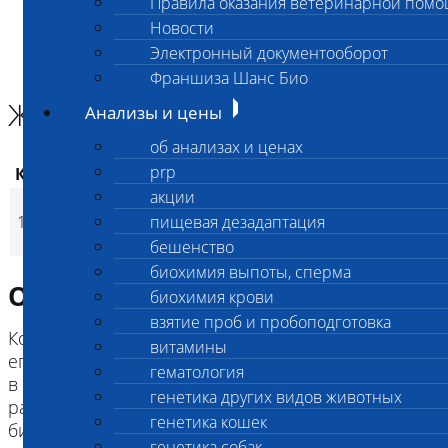
Правила оказания ветеринарной пом
Главная страница
Новости
Анализы и цены
Электронный документооборот
БИОХИМИЯ КРОВИ
Железо
Франшиза Шанс Био
Железо
Анализы и цены
об анализах и ценах
prp
Код
Наименование услуг
Цена, руб.
акции
190
(
Время исполнения
24
p
121
Железо
пищевая дезадаптация
220
(
Время исполнения
1 
p
бешенство
биохимия выпоты, сперма
Описание исследования
биохимия крови
взятие проб и пробоподготовка
Концентрация железа в сыворотке определяется
витамины
его всасыванием в кишечнике; депонированием
гематология
в кишечнике, печени, костном мозге; степенью
генетика других видов животных
распада или потерей гемоглобина; объемом
генетика кошек
биосинтеза гемоглобина.
генетика собак