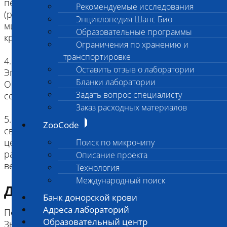
период, то отцентрифугируйте ее на месте
Рекомендуемые исследования
(режим центрифугирования не менее 3000 об/
Энциклопедия Шанс Био
мин - 15 мин) и отделите сыворотку от клеток
Образовательные программы
крови.
Ограничения по хранению и
транспортировке
4. Перенесите сыворотку в пробирку типа
Оставить отзыв о лаборатории
Эппендорф, поместите ее в холодильник.
Бланки лаборатории
Обязательное условие – исключить воздействие
Задать вопрос специалисту
солнечного света, обогрева
Заказ расходных материалов
5. Отделенную сыворотку, пробирки со
ZooCode
свернувшейся венозной кровью,
центрифугированные пробирки с
Поиск по микрочипу
разделительным гелем храните строго
Описание проекта
Технология
Международный поиск
Диагностическая информация
Банк донорской крови
Адреса лабораторий
Повышено:
Образовательный центр
Значительно - при нарушении выведения