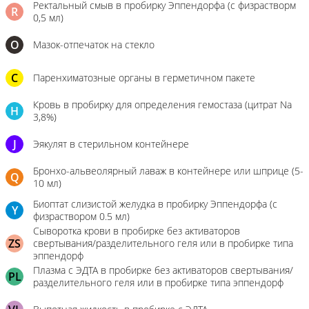
Ректальный смыв в пробирку Эппендорфа (с физрастворм
R
0,5 мл)
О
Мазок-отпечаток на стекло
C
Паренхиматозные органы в герметичном пакете
Кровь в пробирку для определения гемостаза (цитрат Na
H
3,8%)
J
Эякулят в стерильном контейнере
Бронхо-альвеолярный лаваж в контейнере или шприце (5-
Q
10 мл)
Биоптат слизистой желудка в пробирку Эппендорфа (с
Y
физраствором 0.5 мл)
Сыворотка крови в пробирке без активаторов
ZS
свертывания/разделительного геля или в пробирке типа
эппендорф
Плазма с ЭДТА в пробирке без активаторов свертывания/
PL
разделительного геля или в пробирке типа эппендорф