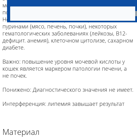
мочевой кислоты из организма (заболевания
почек, мочекаменная болезнь, ацидоз, токсикоз).
Незначительно – при приеме корма богатого
пуринами (мясо, печень, почки), некоторых
гематологических заболеваниях (лейкозы, В12-
дефицит. анемия), клеточном цитолизе, сахарном
диабете.
Важно: повышение уровня мочевой кислоты у
кошек является маркером патологии печени, а
не почек.
Понижено: Диагностического значения не имеет.
Интерференция: липемия завышает результат
Материал