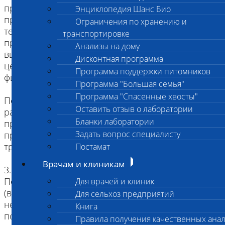
пробирку с разделительным гелем, то такую
Энциклопедия Шанс Био
пробирку необходимо центрифугировать в
Ограничения по хранению и
течение 1-2 -х часов после наполнения (при
транспортировке
превышении этого времени гель не сможет
Анализы на дому
выполнить свою функцию и при
Дисконтная программа
центрифугировании приведет к разрушению
Программа поддержки питомников
фибринового сгутска, гемолизу)
Программа "Большая семья"
Программа "Спасенные хвосты"
После центрифугирования пробирки с
Оставить отзыв о лаборатории
разделительным гелем никаких дополнительных
Бланки лаборатории
процедур по перенесению сыворотки в новую
Задать вопрос специалисту
пробирку для последующей транспортировки не
требуется
Постамат
Врачам и клиникам
3. Для пробирок с активаторами свертывания.
После образования фибринового сгустка
Для врачей и клиник
(визуально кровь превратится в твердый гель и
Для сельхоз предприятий
не будет перетекать по пробирке при ее
Книга
поворачивании). Если есть возможность в этот
Правила получения качественных ана