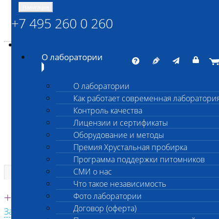
Навигация
+7 495 260 0 260
Энциклопедия Шанс Био
Карта сайта
vetlab@vetlab.ru
О лаборатории
О лаборатории
Как работает современная лаборатори
ШАНС БИО
Контроль качества
Независимая ветеринарная лаборатория
Лицензии и сертификаты
Оборудование и методы
Премия Хрустальная пробирка
Программа поддержки питомников
СМИ о нас
Что такое независимость
Единая круглосуточная справочная
+7 495 260 0 260
Фото лаборатории
Договор (оферта)
Заказать звонок с сайта