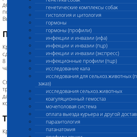
дезаминирования аминопуринов и
генетические комплексы собак
последующего окисления оксипуринов.
гистология и цитология
Выводится из организма почками.
гормоны
гормоны (профили)
Подготовка к исследованию
инфекции и инвазии (ифа)
инфекции и инвазии (пцр)
Кровь у плотоядных животных необходимо
инфекции и инвазии (экспресс)
сдавать натощак, минимальный период голода -
8 часов (для мелких пород собак, кошек) и 10
инфекционные профили (пцр)
часов (для средних и крупных пород собак).
исследование кала
исследования для сельхоз.животных (
Специальная голодная диета для травоядных не
заказ)
требуется (перед анализами не рекомендуется
исследования сельхоз.животных
давать концентраты, комбикорма и зерновые
коагуляционный гемостаз
мочеполовая система
оплата выезда курьера и другой достав
Требование к биоматериалу
паразитология
патанатомия
Кровь берется в пробирку с белой или красной