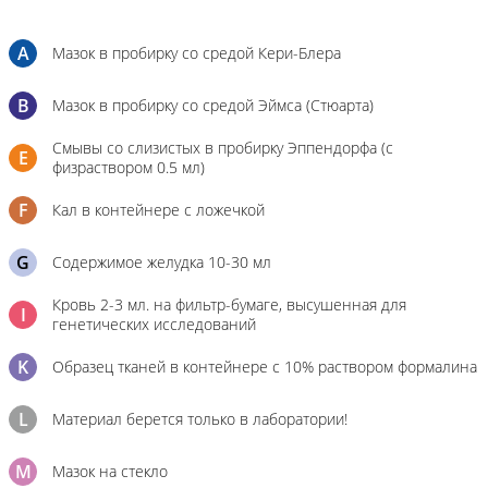
A
Мазок в пробирку со средой Кери-Блера
B
Мазок в пробирку со средой Эймса (Стюарта)
Смывы со слизистых в пробирку Эппендорфа (с
E
физраствором 0.5 мл)
F
Кал в контейнере с ложечкой
G
Содержимое желудка 10-30 мл
Кровь 2-3 мл. на фильтр-бумаге, высушенная для
I
генетических исследований
K
Образец тканей в контейнере с 10% раствором формалина
L
Материал берется только в лаборатории!
M
Мазок на стекло