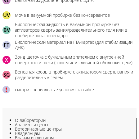
VL
Выпотная жидкость в пробирке с ЭДТА
UV
Моча в вакуумной пробирке без консервантов
Биологическая жидкость в вакуумной пробирке без
BV
активаторов свертывания/разделительного геля или в
пробирке типа эппендорф
Биологический материал на FTA-картах (для стабилизации
FT
ДНК)
Зонд щеточка с буккальным эпителием с внутренней
X
поверхности щеки (эпителием слизистой оболочки щеки)
Венозная кровь в пробирке с активатором свертывания и
SG
разделительным гелем
смотри специальные условия на сайте
О лаборатории
Анализы и цены
Ветеринарные центры
Владельцам
Врачам и клиникам