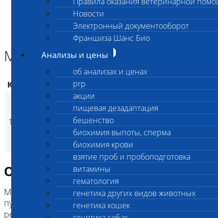
Правила оказания ветеринарной пом
Главная страница
Новости
Анализы и цены
Электронный документооборот
БИОХИМИЯ КРОВИ
Мочевая кислота
Франшиза Шанс Био
Мочевая кислота
Анализы и цены
об анализах и ценах
prp
Код
Наименование услуг
Цена, руб.
акции
пищевая дезадаптация
190
(
Время исполнения
24
p
бешенство
125
Мочевая кислота
220
(
Время исполнения
1 
p
биохимия выпоты, сперма
биохимия крови
взятие проб и пробоподготовка
Описание исследования
витамины
гематология
Мочевая кислота является конечным продуктом
генетика других видов животных
пуринового обмена. Она образуется в печени в
генетика кошек
результате распада нуклеотидов,
генетика собак