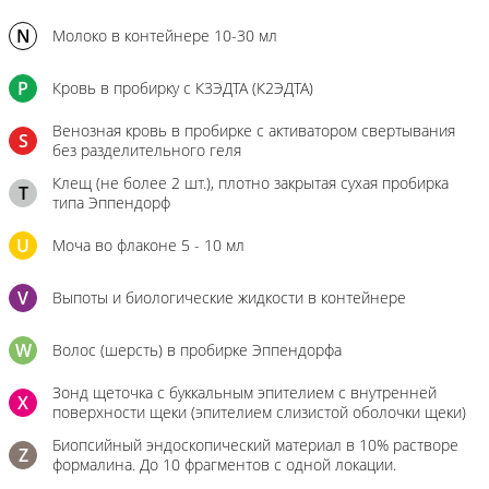
N
Молоко в контейнере 10-30 мл
P
Кровь в пробирку с К3ЭДТА (К2ЭДТА)
Венозная кровь в пробирке с активатором свертывания
S
без разделительного геля
Клещ (не более 2 шт.), плотно закрытая сухая пробирка
T
типа Эппендорф
U
Моча во флаконе 5 - 10 мл
V
Выпоты и биологические жидкости в контейнере
W
Волос (шерсть) в пробирке Эппендорфа
Зонд щеточка с буккальным эпителием с внутренней
X
поверхности щеки (эпителием слизистой оболочки щеки)
Биопсийный эндоскопический материал в 10% растворе
Z
формалина. До 10 фрагментов с одной локации.