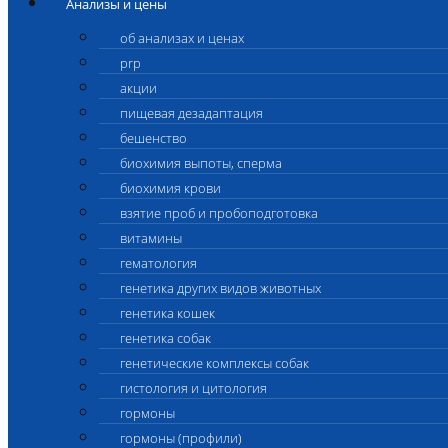
Анализы и цены
об анализах и ценах
prp
акции
пищевая дезадаптация
бешенство
биохимия выпоты, сперма
биохимия крови
взятие проб и пробоподготовка
витамины
гематология
генетика других видов животных
генетика кошек
генетика собак
генетические комплексы собак
гистология и цитология
гормоны
гормоны (профили)