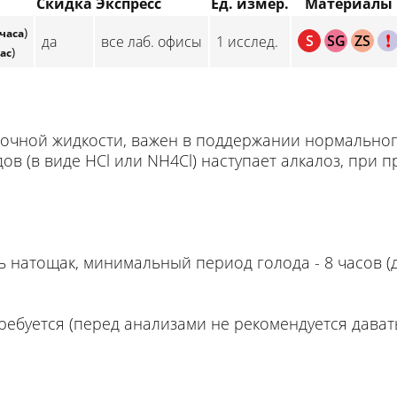
Скидка
Экспресс
Ед. измер.
Материалы
)
 часа
S
SG
ZS
C
да
все лаб. офисы
1 исслед.
)
час
точной жидкости, важен в поддержании нормально
в (в виде HCl или NH4Cl) наступает алкалоз, при 
натощак, минимальный период голода - 8 часов (дл
ребуется (перед анализами не рекомендуется дават