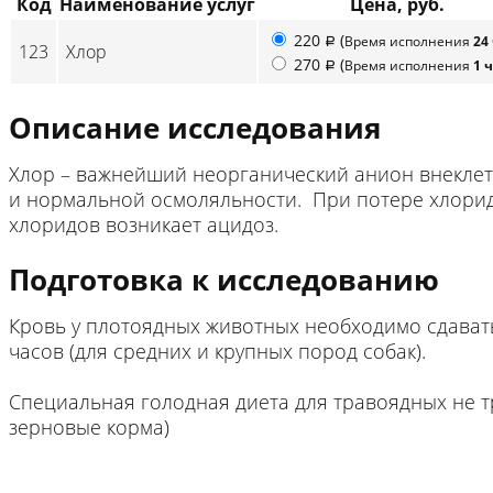
Код
Наименование услуг
Цена, руб.
220
(
Время исполнения
24
p
123
Хлор
270
(
Время исполнения
1 
p
Описание исследования
Хлор – важнейший неорганический анион внекле
и нормальной осмоляльности. При потере хлоридо
хлоридов возникает ацидоз.
Подготовка к исследованию
Кровь у плотоядных животных необходимо сдавать 
часов (для средних и крупных пород собак).
Специальная голодная диета для травоядных не т
зерновые корма)