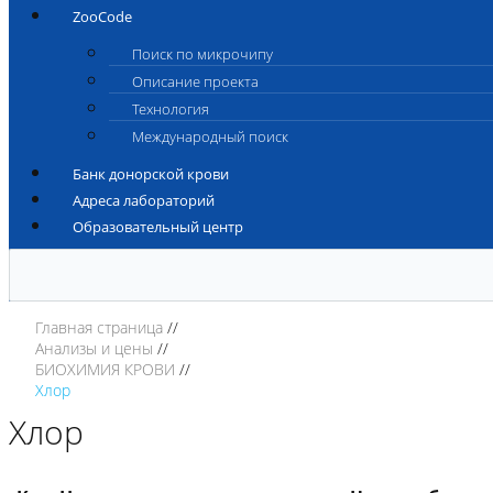
ZooCode
Поиск по микрочипу
Описание проекта
Технология
Международный поиск
Банк донорской крови
Адреса лабораторий
Образовательный центр
Главная страница
Анализы и цены
БИОХИМИЯ КРОВИ
Хлор
Хлор