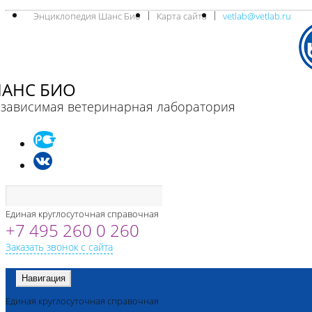
Энциклопедия Шанс Био
Карта сайта
vetlab@vetlab.ru
АНС БИО
зависимая ветеринарная лаборатория
Единая круглосуточная справочная
+7 495 260 0 260
Заказать звонок с сайта
Навигация
Единая круглосуточная справочная