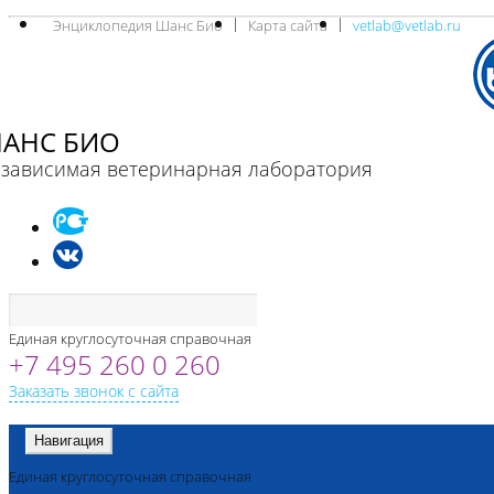
Энциклопедия Шанс Био
Карта сайта
vetlab@vetlab.ru
АНС БИО
зависимая ветеринарная лаборатория
Единая круглосуточная справочная
+7 495 260 0 260
Заказать звонок с сайта
Навигация
Единая круглосуточная справочная