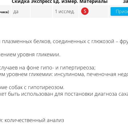
Скидка
Экспресс
Ед. измер.
Материалы
З
S
да
1 исслед.
Прио
)
 часа
 плазменных белков, соединенных с глюкозой – фру
ением уровня гликемии.
лучаев на фоне гипо- и гипертиреоза;
м уровнем гликемии: инсулинома, печеночная недо
оме собак с гипотиреозом.
жет быть использован для постановки диагноза сах
я: количественный анализ