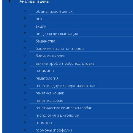
Анализы и цены
об анализах и ценах
prp
акции
пищевая дезадаптация
бешенство
биохимия выпоты, сперма
биохимия крови
взятие проб и пробоподготовка
витамины
гематология
генетика других видов животных
генетика кошек
генетика собак
генетические комплексы собак
гистология и цитология
гормоны
гормоны (профили)