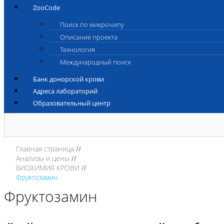
ZooCode
Поиск по микрочипу
Описание проекта
Технология
Международный поиск
Банк донорской крови
Адреса лабораторий
Образовательный центр
Главная страница
Анализы и цены
БИОХИМИЯ КРОВИ
Фруктозамин
Фруктозамин