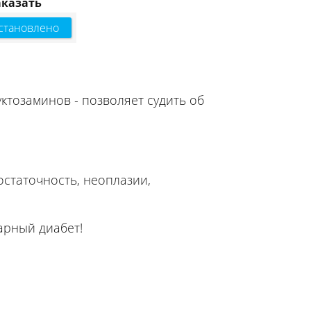
аказать
становлено
ктозаминов - позволяет судить об
статочность, неоплазии,
арный диабет!