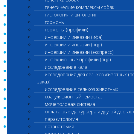
- Ф.И.О. владельца животного;
генетические комплексы собак
гистология и цитология
- E-Mail;
гормоны
- Телефон;
гормоны (профили)
- Город;
инфекции и инвазии (ифа)
- Кличка животного;
инфекции и инвазии (пцр)
инфекции и инвазии (экспресс)
- Вид животного;
инфекционные профили (пцр)
- Возраст животного;
исследование кала
- Пол животного;
исследования для сельхоз.животных (п
- Микрочип;
заказ)
исследования сельхоз.животных
- Название компании;
коагуляционный гемостаз
- Юридический адрес;
мочеполовая система
- ИНН;
оплата выезда курьера и другой достав
- КПП;
паразитология
- Контактное лицо;
патанатомия