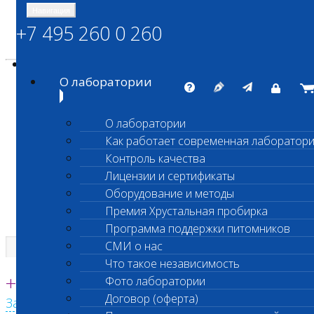
Навигация
+7 495 260 0 260
Энциклопедия Шанс Био
Карта сайта
vetlab@vetlab.ru
О лаборатории
О лаборатории
Как работает современная лаборатор
ШАНС БИО
Контроль качества
Независимая ветеринарная лаборатория
Лицензии и сертификаты
Оборудование и методы
Премия Хрустальная пробирка
Программа поддержки питомников
СМИ о нас
Что такое независимость
Единая круглосуточная справочная
+7 495 260 0 260
Фото лаборатории
Договор (оферта)
Заказать звонок с сайта