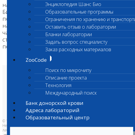
Энциклопедия Шанс Био
на обработку персональных данных ООО «Шанс
Био» вправе продолжить обработку
Образовательные программы
персональных данных без моего согласия при
Ограничения по хранению и транспорт
наличии оснований, указанных в пунктах 2 – 11
Оставить отзыв о лаборатории
части 1 статьи 6, части 2 статьи 10 и части 2
Бланки лаборатории
статьи 11 Федерального закона №152-ФЗ «О
Задать вопрос специалисту
персональных данных» от 27.06.2006 г.
Заказ расходных материалов
ZooCode
Поиск по микрочипу
О лаборатории
Описание проекта
Анализы и цены
Технология
Ветеринарные центры
Владельцам
Международный поиск
Врачам и клиникам
Бланки лаборатории
Банк донорской крови
Банк донорской крови
Адреса лабораторий
Адреса лабораторий
Образовательный центр
© 1996-2026
Независимая ветеринарная
лаборатория Шанс Био