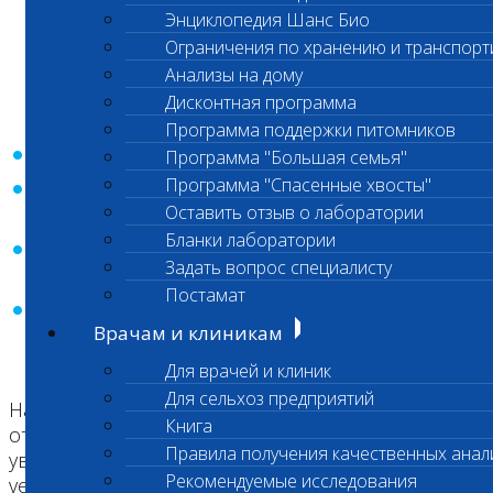
неавтоматизированными, так и
Энциклопедия Шанс Био
автоматизированными способами. Данное
Ограничения по хранению и транспорт
согласие дается ООО «Шанс Био» для
Анализы на дому
обработки моих персональных данных в
Дисконтная программа
следующих целях:
Программа поддержки питомников
- предоставление мне услуг/работ;
Программа "Большая семья"
Программа "Спасенные хвосты"
- направление в мой адрес уведомлений,
Оставить отзыв о лаборатории
касающихся предоставляемых услуг/работ;
Бланки лаборатории
- подготовка и направление ответов на мои
Задать вопрос специалисту
запросы;
Постамат
- направление в мой адрес информации, в
Врачам и клиникам
том числе рекламной, о мероприятиях/
товарах/услугах/работах ООО «Шанс Био».
Для врачей и клиник
Для сельхоз предприятий
Настоящее согласие действует до момента его
Книга
отзыва путем направления соответствующего
Правила получения качественных анал
уведомления на электронный адрес
Рекомендуемые исследования
vetlab@vetlab.ru. В случае отзыва мною согласия