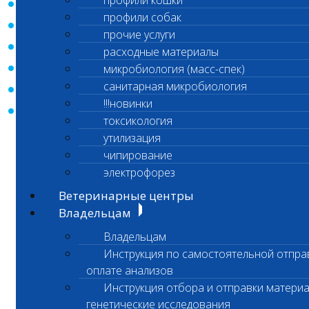
профили кошки
- E-Mail;
профили собак
- Телефон;
прочие услуги
- Факс;
расходные материалы
- Индекс;
микробиология (масс-спек)
санитарная микробиология
- Город;
!!!новинки
- Местоположение.
токсикология
утилизация
Согласие дано ООО «Шанс Био» для
совершения следующих действий с моими
чипирование
персональными данными с
электрофорез
использованием средств автоматизации и/
Ветеринарные центры
или без использования таких средств:
Владельцам
сбор, систематизация, накопление,
хранение, уточнение (обновление,
Владельцам
изменение), использование,
Инструкция по самостоятельной отпра
обезличивание, а также осуществление
оплате анализов
любых иных действий, предусмотренных
Инструкция отбора и отправки материа
действующим законодательством РФ как
генетические исследования