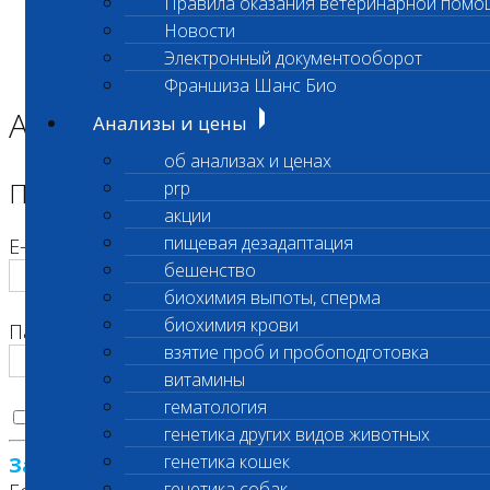
Правила оказания ветеринарной помо
Главная страница
Новости
О лаборатории
Электронный документооборот
Продажа оборудования
Биохимический анализатор
Франшиза Шанс Био
Авторизация
Анализы и цены
об анализах и ценах
Пожалуйста, авторизуйтесь
prp
акции
пищевая дезадаптация
E-mail
бешенство
биохимия выпоты, сперма
биохимия крови
Пароль
взятие проб и пробоподготовка
витамины
гематология
Запомнить меня на этом компьютере
генетика других видов животных
генетика кошек
Забыли свой пароль?
генетика собак