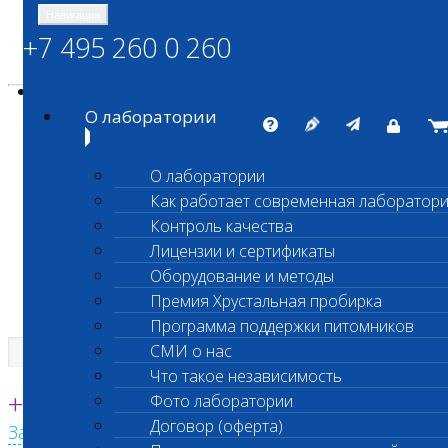
Навигация
+7 495 260 0 260
Энциклопедия Шанс Био
Карта сайта
vetlab@vetlab.ru
О лаборатории
О лаборатории
Как работает современная лаборатор
ШАНС БИО
Контроль качества
Независимая ветеринарная лаборатория
Лицензии и сертификаты
Оборудование и методы
Премия Хрустальная пробирка
Программа поддержки питомников
СМИ о нас
Что такое независимость
Единая круглосуточная справочная
+7 495 260 0 260
Фото лаборатории
Договор (оферта)
Заказать звонок с сайта