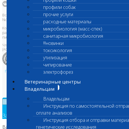
профили кошки
профили собак
прочие услуги
Все права защищены и охраняются законом. Товарный знак
№395740 от 2008 г. ООО "ШАНС БИО"
расходные материалы
Копирование, тиражирование, а также использование материалов,
микробиология (масс-спек)
размещенных на сайте
www.vetlab.ru
возможно только с
санитарная микробиология
письменного разрешения Правообладателя
!!!новинки
Член Национальной ветеринарной палаты
(АСРО НВП)
токсикология
утилизация
чипирование
Политика в области персональных данных и конфиденциальности
электрофорез
Пользовательское соглашение
Ветеринарные центры
Техническая поддержка
Владельцам
Владельцам
×
Инструкция по самостоятельной отпра
оплате анализов
Заявка на обратный звонок
Инструкция отбора и отправки материа
Ваш номер телефона
генетические исследования