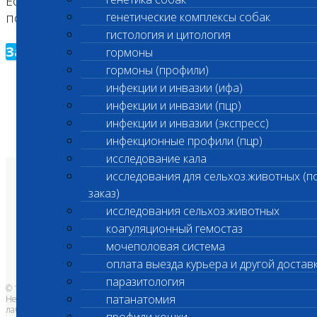
Если вы впервые на сайте, заполните,
пожалуйста, регистрационную форму.
генетические комплексы собак
гистология и цитология
Зарегистрироваться
гормоны
гормоны (профили)
инфекции и инвазии (ифа)
инфекции и инвазии (пцр)
инфекции и инвазии (экспресс)
инфекционные профили (пцр)
исследование кала
исследования для сельхоз.животных (п
О лаборатории
заказ)
Анализы и цены
Ветеринарные центры
исследования сельхоз.животных
Владельцам
Врачам и клиникам
коагуляционный гемостаз
Бланки лаборатории
Банк донорской крови
мочеполовая система
Адреса лабораторий
оплата выезда курьера и другой достав
паразитология
© 1996-2026
патанатомия
Независимая ветеринарная
лаборатория Шанс Био