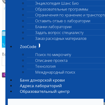
Энциклопедия Шанс Био
Политика в области персональных данных и конфиденциальности
Образовательные программы
Пользовательское соглашение
Ограничения по хранению и транспорт
Техническая поддержка
Оставить отзыв о лаборатории
Бланки лаборатории
Задать вопрос специалисту
×
Заказ расходных материалов
Заявка на обратный звонок
ZooCode
Ваш номер телефона
Поиск по микрочипу
Описание проекта
Технология
Международный поиск
Отправить
Банк донорской крови
Адреса лабораторий
Образовательный центр