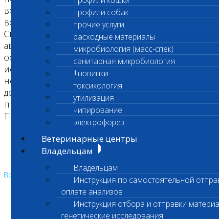
профили кошки
волны, что позволяет достичь прекрасной
профили собак
воспроизводимости и точности результатов.
прочие услуги
Система CAPILLARYS полностью
расходные материалы
автоматизирована, то есть самостоятельно
микробиология (масс-спек)
осуществляет все стадии от начала до конца
санитарная микробиология
исследования. CAPILLARYS подразумевает
!!!новинки
непрерывную подачу образцов — пользователь
токсикология
должен лишь устанавливать первичные
утилизация
пробирки со штрих-кодами.
чипирование
Производительность — 80 образцов в час.
электрофорез
Ветеринарные центры
Владельцам
Владельцам
Возврат к списку
Инструкция по самостоятельной отпра
оплате анализов
Инструкция отбора и отправки материа
генетические исследования