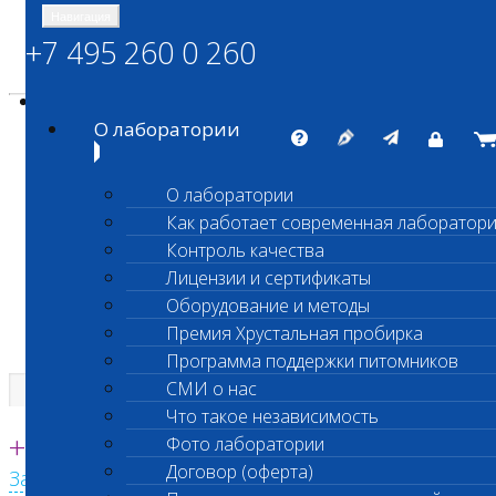
Навигация
+7 495 260 0 260
Энциклопедия Шанс Био
Карта сайта
vetlab@vetlab.ru
О лаборатории
О лаборатории
Как работает современная лаборатор
ШАНС БИО
Контроль качества
Независимая ветеринарная лаборатория
Лицензии и сертификаты
Оборудование и методы
Премия Хрустальная пробирка
Программа поддержки питомников
СМИ о нас
Что такое независимость
Единая круглосуточная справочная
+7 495 260 0 260
Фото лаборатории
Договор (оферта)
Заказать звонок с сайта