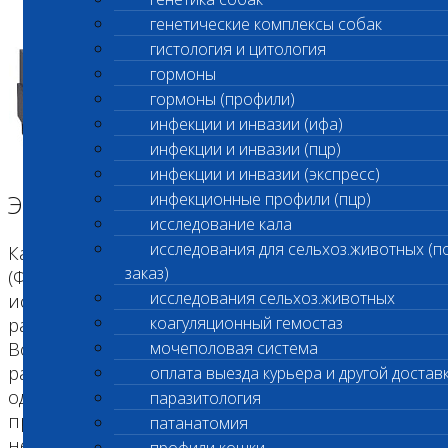
генетические комплексы собак
гистология и цитология
гормоны
гормоны (профили)
инфекции и инвазии (ифа)
инфекции и инвазии (пцр)
инфекции и инвазии (экспресс)
Электрофорез
инфекционные профили (пцр)
исследование кала
исследования для сельхоз.животных (п
Капиллярный электрофорез Sebia Capillarys
заказ)
(Франция) Метод капиллярного электрофореза
исследования сельхоз.животных
используется для электрофоретического
коагуляционный гемостаз
разделения фракций белков сыворотки крови.
Восемь сверхтонких капилляров, заполненных
мочеполовая система
раствором электролита, функционируют
оплата выезда курьера и другой достав
одновременно, обеспечивая очень высокую
паразитология
производительность. Детекция осуществляется
патанатомия
непосредственно при определенной длине