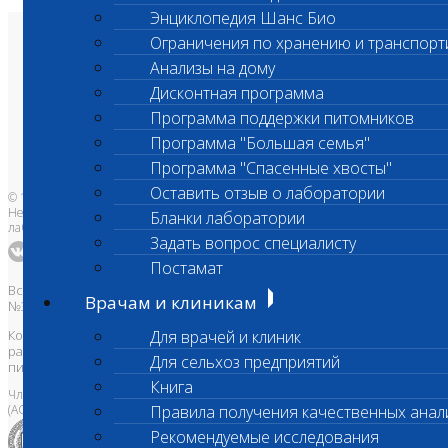
Энциклопедия Шанс Био
Ограничения по хранению и транспорт
О лаборатории
Анализы и цены
Анализы на дому
Ветеринарные центры
Дисконтная программа
Владельцам
Врачам и клиникам
Программа поддержки питомников
Бланки лаборатории
Банк донорской крови
Программа "Большая семья"
Адреса лабораторий
Программа "Спасенные хвосты"
Оставить отзыв о лаборатории
© 1996-2026
Независимая ветеринарная
Бланки лаборатории
лаборатория Шанс Био
Задать вопрос специалисту
Постамат
Все права защищены и охраняются законом. Товарный знак
Врачам и клиникам
№395740 от 2008 г. ООО "ШАНС БИО"
Копирование, тиражирование, а также использование материалов,
Для врачей и клиник
размещенных на сайте
www.vetlab.ru
возможно только с
Для сельхоз предприятий
письменного разрешения Правообладателя
Книга
Член Национальной ветеринарной палаты
(АСРО НВП)
Правила получения качественных анал
Рекомендуемые исследования