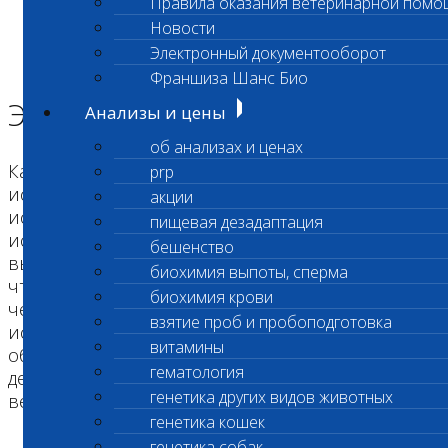
Правила оказания ветеринарной помо
Главная страница
Новости
О лаборатории
Электронный документооборот
Оборудование и методы
Электрофорез
Франшиза Шанс Био
Электрофорез
Анализы и цены
об анализах и ценах
Качество и быстрота выполнения
prp
исследований напрямую зависят от
акции
используемого оборудования и методов
пищевая дезадаптация
исследований. Все основные исследования
бешенство
выполняются на автоматических анализаторах,
биохимия выпоты, сперма
что позволяет избежать ошибок, связанных с
биохимия крови
человеческим фактором. В своей работе мы
взятие проб и пробоподготовка
используем современное лабораторное
витамины
оборудование, предназначенное (и это
гематология
действительно важно!) специально для
генетика других видов животных
ветеринарных целей.
генетика кошек
генетика собак