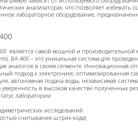
напрямую зависят от используемого оборудования
ических анализаторах, что позволяет избежать о
енное лабораторное оборудование, предназначенно
 400
400 является самой мощной и производительной
ms. ВА-400 – это уникальная система для проведе
я аналогов в своем сегменте. Инновационная оп
ьный подход к электронике, оптимизированная схе
уля, автономная подача воды, независимая система
 уверенность в высоком качестве полученных рез
татус лаборатории.
идиметрических исследований
ностью считывания штрих-кода)