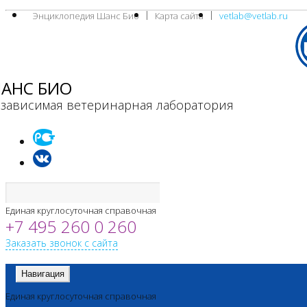
Энциклопедия Шанс Био
Карта сайта
vetlab@vetlab.ru
АНС БИО
зависимая ветеринарная лаборатория
Единая круглосуточная справочная
+7 495 260 0 260
Заказать звонок с сайта
Навигация
Единая круглосуточная справочная