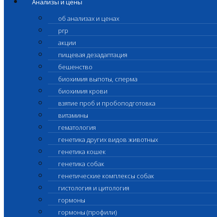
Анализы и цены
об анализах и ценах
prp
акции
пищевая дезадаптация
бешенство
биохимия выпоты, сперма
биохимия крови
взятие проб и пробоподготовка
витамины
гематология
генетика других видов животных
генетика кошек
генетика собак
генетические комплексы собак
гистология и цитология
гормоны
гормоны (профили)