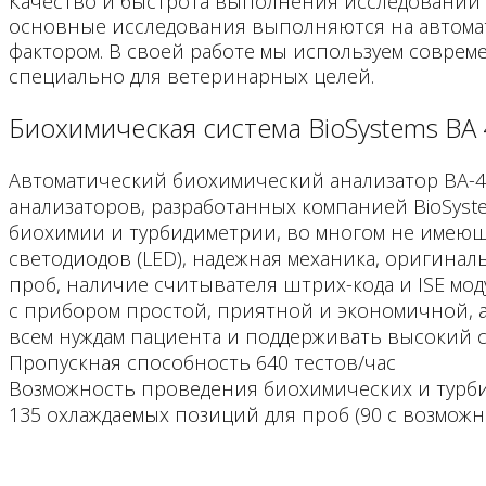
Качество и быстрота выполнения исследований 
основные исследования выполняются на автомат
фактором. В своей работе мы используем соврем
специально для ветеринарных целей.
Биохимическая система BioSystems BA
Автоматический биохимический анализатор ВА-
анализаторов, разработанных компанией BioSyste
биохимии и турбидиметрии, во многом не имеюща
светодиодов (LED), надежная механика, оригинал
проб, наличие считывателя штрих-кода и ISE мод
с прибором простой, приятной и экономичной, а
всем нуждам пациента и поддерживать высокий с
Пропускная способность 640 тестов/час
Возможность проведения биохимических и турб
135 охлаждаемых позиций для проб (90 с возмож