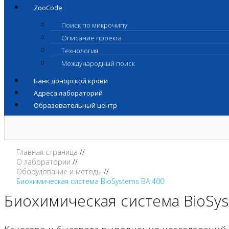
ZooCode
Поиск по микрочипу
Описание проекта
Технология
Международный поиск
Банк донорской крови
Адреса лабораторий
Образовательный центр
Главная страница
О лаборатории
Оборудование и методы
Биохимическая система BioSystems BA 400
Биохимическая система BioSys