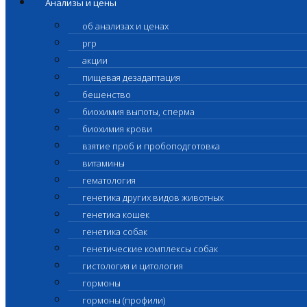
Анализы и цены
об анализах и ценах
prp
акции
пищевая дезадаптация
бешенство
биохимия выпоты, сперма
биохимия крови
взятие проб и пробоподготовка
витамины
гематология
генетика других видов животных
генетика кошек
генетика собак
генетические комплексы собак
гистология и цитология
гормоны
гормоны (профили)