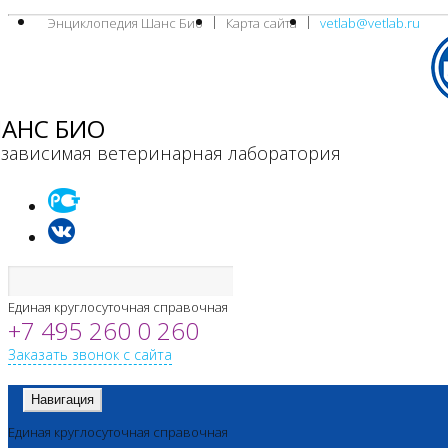
Энциклопедия Шанс Био
Карта сайта
vetlab@vetlab.ru
АНС БИО
зависимая ветеринарная лаборатория
Единая круглосуточная справочная
+7 495 260 0 260
Заказать звонок с сайта
Навигация
Единая круглосуточная справочная